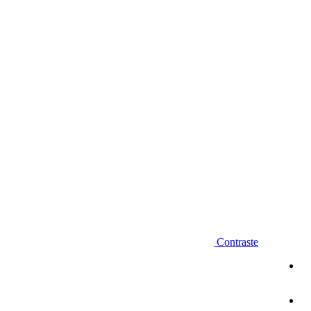
Diminuir fonte
Contraste