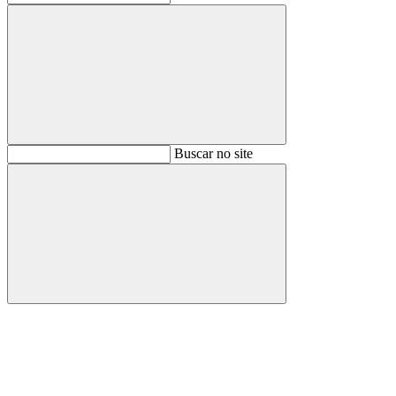
Buscar
Buscar no site
Buscar
Aumentar fonte