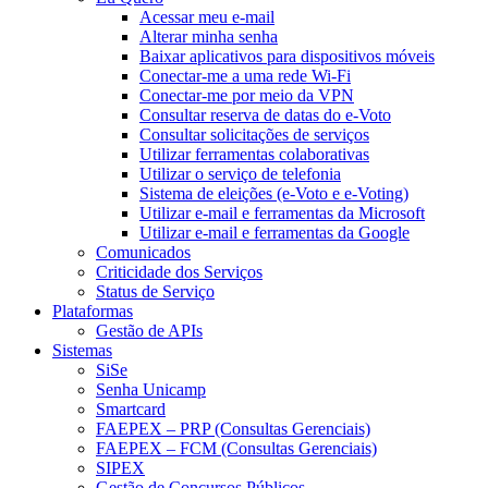
Acessar meu e-mail
Alterar minha senha
Baixar aplicativos para dispositivos móveis
Conectar-me a uma rede Wi-Fi
Conectar-me por meio da VPN
Consultar reserva de datas do e-Voto
Consultar solicitações de serviços
Utilizar ferramentas colaborativas
Utilizar o serviço de telefonia
Sistema de eleições (e-Voto e e-Voting)
Utilizar e-mail e ferramentas da Microsoft
Utilizar e-mail e ferramentas da Google
Comunicados
Criticidade dos Serviços
Status de Serviço
Plataformas
Gestão de APIs
Sistemas
SiSe
Senha Unicamp
Smartcard
FAEPEX – PRP (Consultas Gerenciais)
FAEPEX – FCM (Consultas Gerenciais)
SIPEX
Gestão de Concursos Públicos