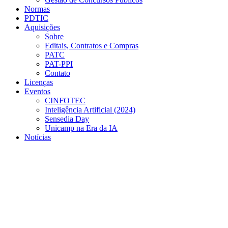
Normas
PDTIC
Aquisições
Sobre
Editais, Contratos e Compras
PATC
PAT-PPI
Contato
Licenças
Eventos
CINFOTEC
Inteligência Artificial (2024)
Sensedia Day
Unicamp na Era da IA
Notícias
Menu