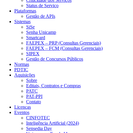
Criticidade dos Serviços
Status de Serviço
Plataformas
Gestão de APIs
Sistemas
SiSe
Senha Unicamp
Smartcard
FAEPEX – PRP (Consultas Gerenciais)
FAEPEX – FCM (Consultas Gerenciais)
SIPEX
Gestão de Concursos Públicos
Normas
PDTIC
Aquisições
Sobre
Editais, Contratos e Compras
PATC
PAT-PPI
Contato
Licenças
Eventos
CINFOTEC
Inteligência Artificial (2024)
Sensedia Day