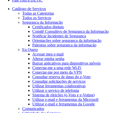
Fale com a DETIC
Catálogo de Serviços
Todas as Categorias
Todos os Serviços
Segurança da Informação
Certificados digitais
Comitê Consultivo de Segurança da Informação
Notificar Incidentes de Segurança
Orientações sobre segurança da informação
Palestras sobre segurança da informação
Eu Quero
Acessar meu e-mail
Alterar minha senha
Baixar aplicativos para dispositivos móveis
Conectar-me a uma rede Wi-Fi
Conectar-me por meio da VPN
Consultar reserva de datas do e-Voto
Consultar solicitações de serviços
Utilizar ferramentas colaborativas
Utilizar o serviço de telefonia
Sistema de eleições (e-Voto e e-Voting)
Utilizar e-mail e ferramentas da Microsoft
Utilizar e-mail e ferramentas da Google
Comunicados