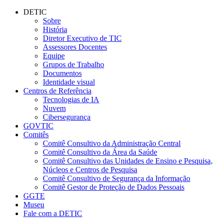
Conteúdo principal
Menu principal
Rodapé
DETIC
Sobre
História
Diretor Executivo de TIC
Assessores Docentes
Equipe
Grupos de Trabalho
Documentos
Identidade visual
Centros de Referência
Tecnologias de IA
Nuvem
Cibersegurança
GOVTIC
Comitês
Comitê Consultivo da Administração Central
Comitê Consultivo da Área da Saúde
Comitê Consultivo das Unidades de Ensino e Pesquisa,
Núcleos e Centros de Pesquisa
Comitê Consultivo de Segurança da Informação
Comitê Gestor de Proteção de Dados Pessoais
GGTE
Museu
Fale com a DETIC