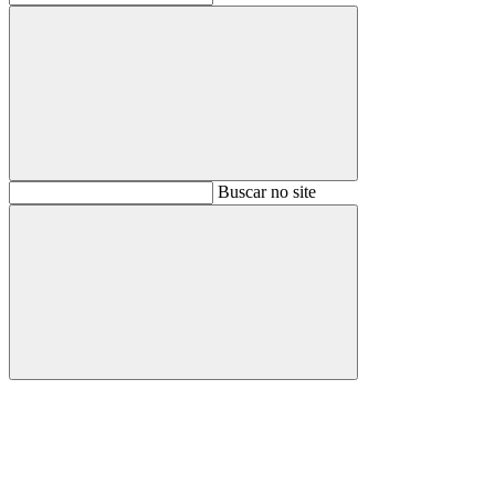
Buscar
Buscar no site
Buscar
Aumentar fonte