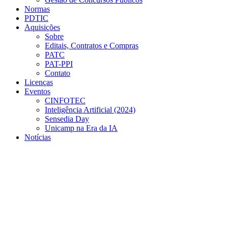
Normas
PDTIC
Aquisições
Sobre
Editais, Contratos e Compras
PATC
PAT-PPI
Contato
Licenças
Eventos
CINFOTEC
Inteligência Artificial (2024)
Sensedia Day
Unicamp na Era da IA
Notícias
Menu