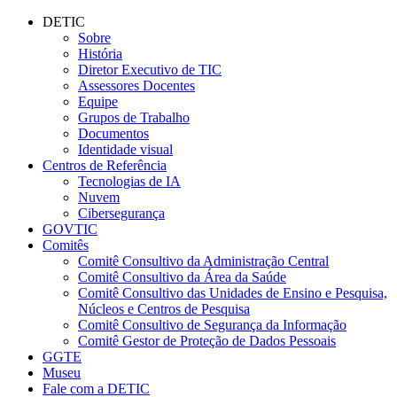
Conteúdo principal
Menu principal
Rodapé
DETIC
Sobre
História
Diretor Executivo de TIC
Assessores Docentes
Equipe
Grupos de Trabalho
Documentos
Identidade visual
Centros de Referência
Tecnologias de IA
Nuvem
Cibersegurança
GOVTIC
Comitês
Comitê Consultivo da Administração Central
Comitê Consultivo da Área da Saúde
Comitê Consultivo das Unidades de Ensino e Pesquisa,
Núcleos e Centros de Pesquisa
Comitê Consultivo de Segurança da Informação
Comitê Gestor de Proteção de Dados Pessoais
GGTE
Museu
Fale com a DETIC