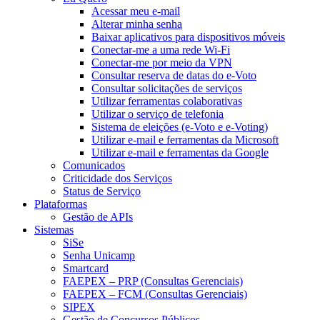
Acessar meu e-mail
Alterar minha senha
Baixar aplicativos para dispositivos móveis
Conectar-me a uma rede Wi-Fi
Conectar-me por meio da VPN
Consultar reserva de datas do e-Voto
Consultar solicitações de serviços
Utilizar ferramentas colaborativas
Utilizar o serviço de telefonia
Sistema de eleições (e-Voto e e-Voting)
Utilizar e-mail e ferramentas da Microsoft
Utilizar e-mail e ferramentas da Google
Comunicados
Criticidade dos Serviços
Status de Serviço
Plataformas
Gestão de APIs
Sistemas
SiSe
Senha Unicamp
Smartcard
FAEPEX – PRP (Consultas Gerenciais)
FAEPEX – FCM (Consultas Gerenciais)
SIPEX
Gestão de Concursos Públicos