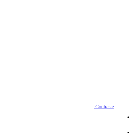
Diminuir fonte
Contraste