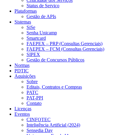
Criticidade dos Serviços
Status de Serviço
Plataformas
Gestão de APIs
Sistemas
SiSe
Senha Unicamp
Smartcard
FAEPEX – PRP (Consultas Gerenciais)
FAEPEX – FCM (Consultas Gerenciais)
SIPEX
Gestão de Concursos Públicos
Normas
PDTIC
Aquisições
Sobre
Editais, Contratos e Compras
PATC
PAT-PPI
Contato
Licenças
Eventos
CINFOTEC
Inteligência Artificial (2024)
Sensedia Day