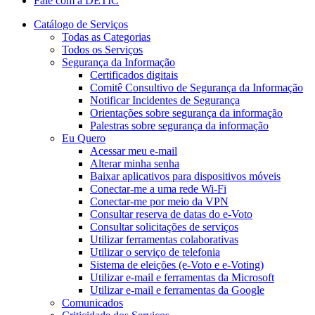
Fale com a DETIC
Catálogo de Serviços
Todas as Categorias
Todos os Serviços
Segurança da Informação
Certificados digitais
Comitê Consultivo de Segurança da Informação
Notificar Incidentes de Segurança
Orientações sobre segurança da informação
Palestras sobre segurança da informação
Eu Quero
Acessar meu e-mail
Alterar minha senha
Baixar aplicativos para dispositivos móveis
Conectar-me a uma rede Wi-Fi
Conectar-me por meio da VPN
Consultar reserva de datas do e-Voto
Consultar solicitações de serviços
Utilizar ferramentas colaborativas
Utilizar o serviço de telefonia
Sistema de eleições (e-Voto e e-Voting)
Utilizar e-mail e ferramentas da Microsoft
Utilizar e-mail e ferramentas da Google
Comunicados