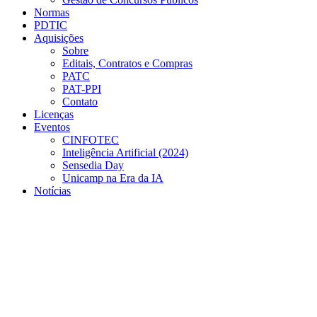
Normas
PDTIC
Aquisições
Sobre
Editais, Contratos e Compras
PATC
PAT-PPI
Contato
Licenças
Eventos
CINFOTEC
Inteligência Artificial (2024)
Sensedia Day
Unicamp na Era da IA
Notícias
Menu