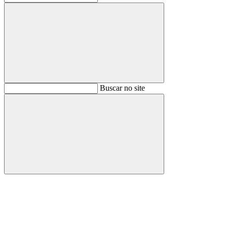
Buscar
Buscar no site
Buscar
Aumentar fonte