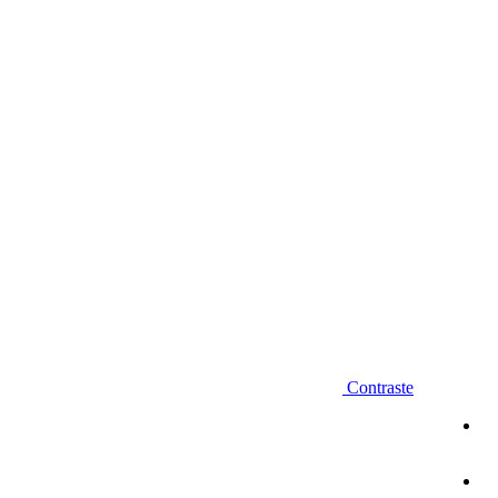
Diminuir fonte
Contraste