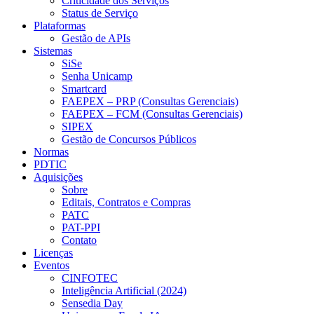
Criticidade dos Serviços
Status de Serviço
Plataformas
Gestão de APIs
Sistemas
SiSe
Senha Unicamp
Smartcard
FAEPEX – PRP (Consultas Gerenciais)
FAEPEX – FCM (Consultas Gerenciais)
SIPEX
Gestão de Concursos Públicos
Normas
PDTIC
Aquisições
Sobre
Editais, Contratos e Compras
PATC
PAT-PPI
Contato
Licenças
Eventos
CINFOTEC
Inteligência Artificial (2024)
Sensedia Day