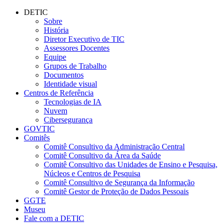
Conteúdo principal
Menu principal
Rodapé
DETIC
Sobre
História
Diretor Executivo de TIC
Assessores Docentes
Equipe
Grupos de Trabalho
Documentos
Identidade visual
Centros de Referência
Tecnologias de IA
Nuvem
Cibersegurança
GOVTIC
Comitês
Comitê Consultivo da Administração Central
Comitê Consultivo da Área da Saúde
Comitê Consultivo das Unidades de Ensino e Pesquisa,
Núcleos e Centros de Pesquisa
Comitê Consultivo de Segurança da Informação
Comitê Gestor de Proteção de Dados Pessoais
GGTE
Museu
Fale com a DETIC