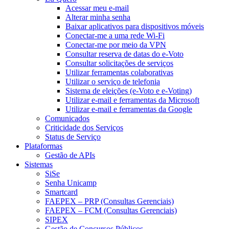
Acessar meu e-mail
Alterar minha senha
Baixar aplicativos para dispositivos móveis
Conectar-me a uma rede Wi-Fi
Conectar-me por meio da VPN
Consultar reserva de datas do e-Voto
Consultar solicitações de serviços
Utilizar ferramentas colaborativas
Utilizar o serviço de telefonia
Sistema de eleições (e-Voto e e-Voting)
Utilizar e-mail e ferramentas da Microsoft
Utilizar e-mail e ferramentas da Google
Comunicados
Criticidade dos Serviços
Status de Serviço
Plataformas
Gestão de APIs
Sistemas
SiSe
Senha Unicamp
Smartcard
FAEPEX – PRP (Consultas Gerenciais)
FAEPEX – FCM (Consultas Gerenciais)
SIPEX
Gestão de Concursos Públicos