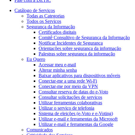
Fale com a DETIC
Catálogo de Serviços
Todas as Categorias
Todos os Serviços
Segurança da Informação
Certificados digitais
Comitê Consultivo de Segurança da Informação
Notificar Incidentes de Segurança
Orientações sobre segurança da informação
Palestras sobre segurança da informação
Eu Quero
Acessar meu e-mail
Alterar minha senha
Baixar aplicativos para dispositivos móveis
Conectar-me a uma rede Wi-Fi
Conectar-me por meio da VPN
Consultar reserva de datas do e-Voto
Consultar solicitações de serviços
Utilizar ferramentas colaborativas
Utilizar o serviço de telefonia
Sistema de eleições (e-Voto e e-Voting)
Utilizar e-mail e ferramentas da Microsoft
Utilizar e-mail e ferramentas da Google
Comunicados