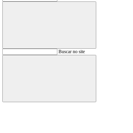
Buscar
Buscar no site
Buscar
Aumentar fonte