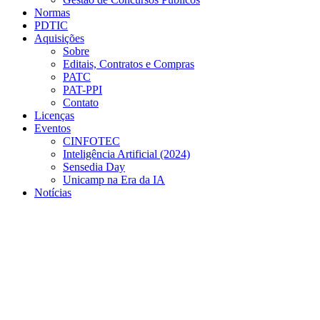
Normas
PDTIC
Aquisições
Sobre
Editais, Contratos e Compras
PATC
PAT-PPI
Contato
Licenças
Eventos
CINFOTEC
Inteligência Artificial (2024)
Sensedia Day
Unicamp na Era da IA
Notícias
Menu