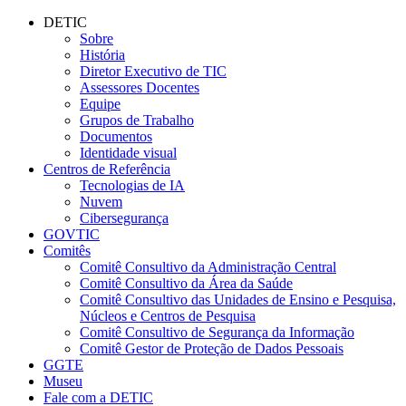
Conteúdo principal
Menu principal
Rodapé
DETIC
Sobre
História
Diretor Executivo de TIC
Assessores Docentes
Equipe
Grupos de Trabalho
Documentos
Identidade visual
Centros de Referência
Tecnologias de IA
Nuvem
Cibersegurança
GOVTIC
Comitês
Comitê Consultivo da Administração Central
Comitê Consultivo da Área da Saúde
Comitê Consultivo das Unidades de Ensino e Pesquisa,
Núcleos e Centros de Pesquisa
Comitê Consultivo de Segurança da Informação
Comitê Gestor de Proteção de Dados Pessoais
GGTE
Museu
Fale com a DETIC