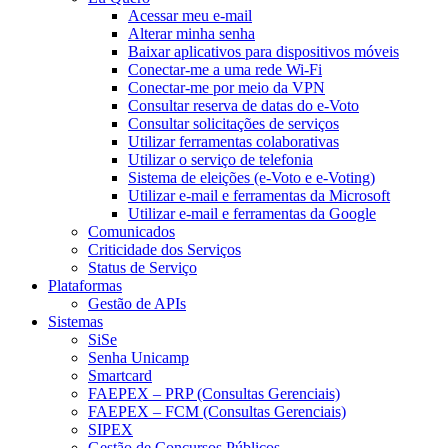
Acessar meu e-mail
Alterar minha senha
Baixar aplicativos para dispositivos móveis
Conectar-me a uma rede Wi-Fi
Conectar-me por meio da VPN
Consultar reserva de datas do e-Voto
Consultar solicitações de serviços
Utilizar ferramentas colaborativas
Utilizar o serviço de telefonia
Sistema de eleições (e-Voto e e-Voting)
Utilizar e-mail e ferramentas da Microsoft
Utilizar e-mail e ferramentas da Google
Comunicados
Criticidade dos Serviços
Status de Serviço
Plataformas
Gestão de APIs
Sistemas
SiSe
Senha Unicamp
Smartcard
FAEPEX – PRP (Consultas Gerenciais)
FAEPEX – FCM (Consultas Gerenciais)
SIPEX
Gestão de Concursos Públicos