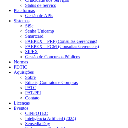
Criticidade dos Serviços
Status de Serviço
Plataformas
Gestão de APIs
Sistemas
SiSe
Senha Unicamp
Smartcard
FAEPEX – PRP (Consultas Gerenciais)
FAEPEX – FCM (Consultas Gerenciais)
SIPEX
Gestão de Concursos Públicos
Normas
PDTIC
Aquisições
Sobre
Editais, Contratos e Compras
PATC
PAT-PPI
Contato
Licenças
Eventos
CINFOTEC
Inteligência Artificial (2024)
Sensedia Day