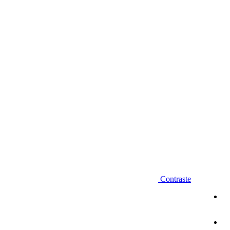
Diminuir fonte
Contraste