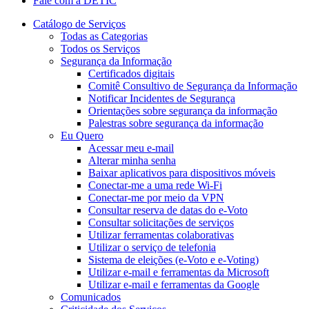
Fale com a DETIC
Catálogo de Serviços
Todas as Categorias
Todos os Serviços
Segurança da Informação
Certificados digitais
Comitê Consultivo de Segurança da Informação
Notificar Incidentes de Segurança
Orientações sobre segurança da informação
Palestras sobre segurança da informação
Eu Quero
Acessar meu e-mail
Alterar minha senha
Baixar aplicativos para dispositivos móveis
Conectar-me a uma rede Wi-Fi
Conectar-me por meio da VPN
Consultar reserva de datas do e-Voto
Consultar solicitações de serviços
Utilizar ferramentas colaborativas
Utilizar o serviço de telefonia
Sistema de eleições (e-Voto e e-Voting)
Utilizar e-mail e ferramentas da Microsoft
Utilizar e-mail e ferramentas da Google
Comunicados