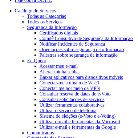
Fale com a DETIC
Catálogo de Serviços
Todas as Categorias
Todos os Serviços
Segurança da Informação
Certificados digitais
Comitê Consultivo de Segurança da Informação
Notificar Incidentes de Segurança
Orientações sobre segurança da informação
Palestras sobre segurança da informação
Eu Quero
Acessar meu e-mail
Alterar minha senha
Baixar aplicativos para dispositivos móveis
Conectar-me a uma rede Wi-Fi
Conectar-me por meio da VPN
Consultar reserva de datas do e-Voto
Consultar solicitações de serviços
Utilizar ferramentas colaborativas
Utilizar o serviço de telefonia
Sistema de eleições (e-Voto e e-Voting)
Utilizar e-mail e ferramentas da Microsoft
Utilizar e-mail e ferramentas da Google
Comunicados