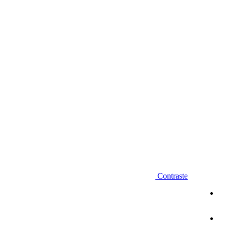
Diminuir fonte
Contraste