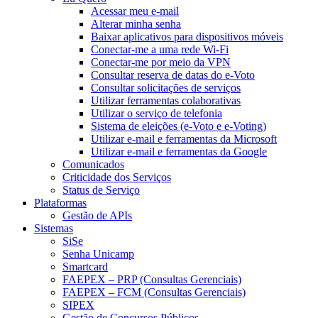
Acessar meu e-mail
Alterar minha senha
Baixar aplicativos para dispositivos móveis
Conectar-me a uma rede Wi-Fi
Conectar-me por meio da VPN
Consultar reserva de datas do e-Voto
Consultar solicitações de serviços
Utilizar ferramentas colaborativas
Utilizar o serviço de telefonia
Sistema de eleições (e-Voto e e-Voting)
Utilizar e-mail e ferramentas da Microsoft
Utilizar e-mail e ferramentas da Google
Comunicados
Criticidade dos Serviços
Status de Serviço
Plataformas
Gestão de APIs
Sistemas
SiSe
Senha Unicamp
Smartcard
FAEPEX – PRP (Consultas Gerenciais)
FAEPEX – FCM (Consultas Gerenciais)
SIPEX
Gestão de Concursos Públicos