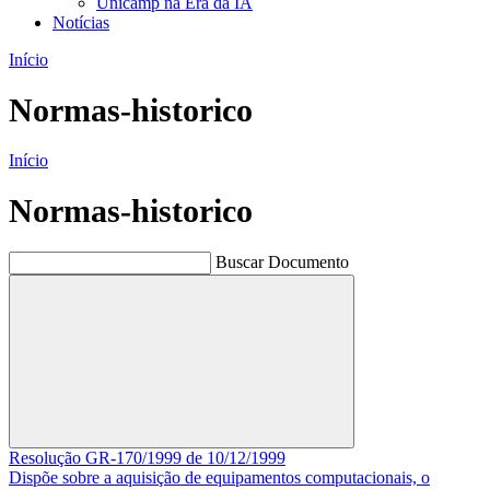
Unicamp na Era da IA
Notícias
Início
Normas-historico
Início
Normas-historico
Buscar Documento
Buscar
Resolução GR-170/1999 de 10/12/1999
Dispõe sobre a aquisição de equipamentos computacionais, o