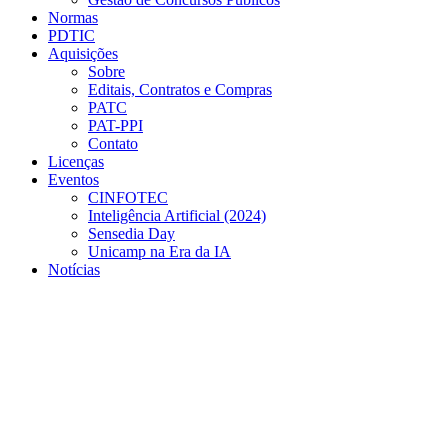
Normas
PDTIC
Aquisições
Sobre
Editais, Contratos e Compras
PATC
PAT-PPI
Contato
Licenças
Eventos
CINFOTEC
Inteligência Artificial (2024)
Sensedia Day
Unicamp na Era da IA
Notícias
Menu