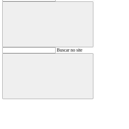
Buscar
Buscar no site
Buscar
Aumentar fonte