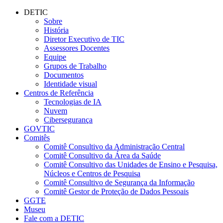
Conteúdo principal
Menu principal
Rodapé
DETIC
Sobre
História
Diretor Executivo de TIC
Assessores Docentes
Equipe
Grupos de Trabalho
Documentos
Identidade visual
Centros de Referência
Tecnologias de IA
Nuvem
Cibersegurança
GOVTIC
Comitês
Comitê Consultivo da Administração Central
Comitê Consultivo da Área da Saúde
Comitê Consultivo das Unidades de Ensino e Pesquisa,
Núcleos e Centros de Pesquisa
Comitê Consultivo de Segurança da Informação
Comitê Gestor de Proteção de Dados Pessoais
GGTE
Museu
Fale com a DETIC