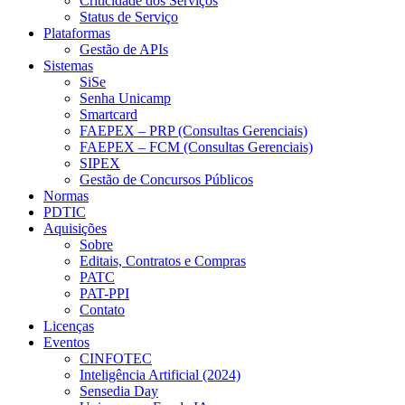
Criticidade dos Serviços
Status de Serviço
Plataformas
Gestão de APIs
Sistemas
SiSe
Senha Unicamp
Smartcard
FAEPEX – PRP (Consultas Gerenciais)
FAEPEX – FCM (Consultas Gerenciais)
SIPEX
Gestão de Concursos Públicos
Normas
PDTIC
Aquisições
Sobre
Editais, Contratos e Compras
PATC
PAT-PPI
Contato
Licenças
Eventos
CINFOTEC
Inteligência Artificial (2024)
Sensedia Day