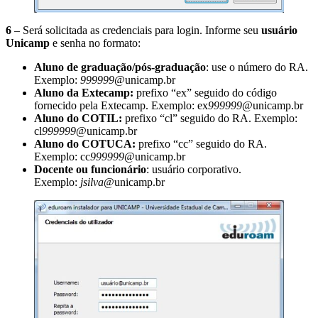
6
– Será solicitada as credenciais para login. Informe seu
usuário
Unicamp
e senha no formato:
Aluno de graduação/pós-graduação
: use o número do RA.
Exemplo:
999999
@unicamp.br
Aluno da Extecamp:
prefixo “ex” seguido do código
fornecido pela Extecamp. Exemplo: ex
999999
@unicamp.br
Aluno do COTIL:
prefixo “cl” seguido do RA. Exemplo:
cl
999999
@unicamp.br
Aluno do COTUCA:
prefixo “cc” seguido do RA.
Exemplo: cc
999999
@unicamp.br
Docente ou funcionário
: usuário corporativo.
Exemplo:
jsilva
@unicamp.br