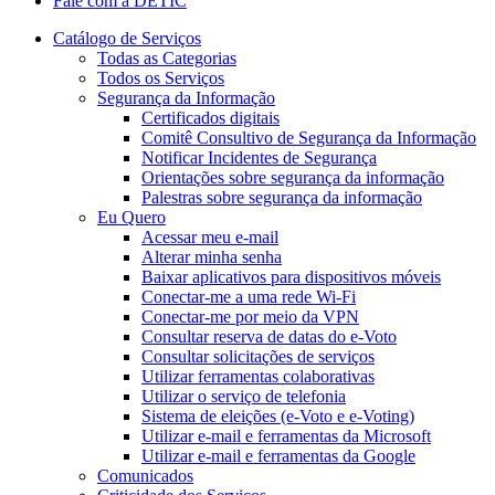
Fale com a DETIC
Catálogo de Serviços
Todas as Categorias
Todos os Serviços
Segurança da Informação
Certificados digitais
Comitê Consultivo de Segurança da Informação
Notificar Incidentes de Segurança
Orientações sobre segurança da informação
Palestras sobre segurança da informação
Eu Quero
Acessar meu e-mail
Alterar minha senha
Baixar aplicativos para dispositivos móveis
Conectar-me a uma rede Wi-Fi
Conectar-me por meio da VPN
Consultar reserva de datas do e-Voto
Consultar solicitações de serviços
Utilizar ferramentas colaborativas
Utilizar o serviço de telefonia
Sistema de eleições (e-Voto e e-Voting)
Utilizar e-mail e ferramentas da Microsoft
Utilizar e-mail e ferramentas da Google
Comunicados