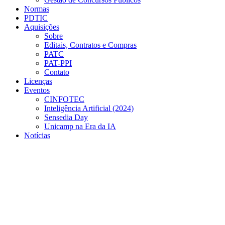
Normas
PDTIC
Aquisições
Sobre
Editais, Contratos e Compras
PATC
PAT-PPI
Contato
Licenças
Eventos
CINFOTEC
Inteligência Artificial (2024)
Sensedia Day
Unicamp na Era da IA
Notícias
Menu