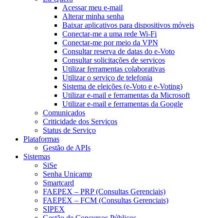
Acessar meu e-mail
Alterar minha senha
Baixar aplicativos para dispositivos móveis
Conectar-me a uma rede Wi-Fi
Conectar-me por meio da VPN
Consultar reserva de datas do e-Voto
Consultar solicitações de serviços
Utilizar ferramentas colaborativas
Utilizar o serviço de telefonia
Sistema de eleições (e-Voto e e-Voting)
Utilizar e-mail e ferramentas da Microsoft
Utilizar e-mail e ferramentas da Google
Comunicados
Criticidade dos Serviços
Status de Serviço
Plataformas
Gestão de APIs
Sistemas
SiSe
Senha Unicamp
Smartcard
FAEPEX – PRP (Consultas Gerenciais)
FAEPEX – FCM (Consultas Gerenciais)
SIPEX
Gestão de Concursos Públicos