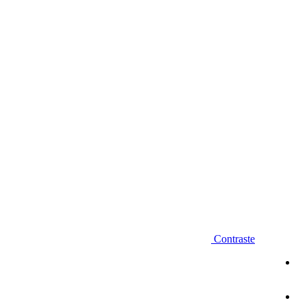
Diminuir fonte
Contraste