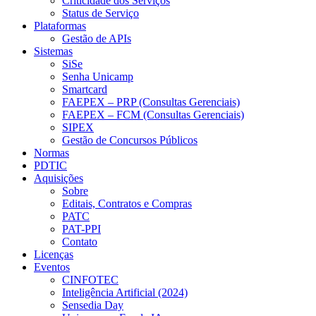
Criticidade dos Serviços
Status de Serviço
Plataformas
Gestão de APIs
Sistemas
SiSe
Senha Unicamp
Smartcard
FAEPEX – PRP (Consultas Gerenciais)
FAEPEX – FCM (Consultas Gerenciais)
SIPEX
Gestão de Concursos Públicos
Normas
PDTIC
Aquisições
Sobre
Editais, Contratos e Compras
PATC
PAT-PPI
Contato
Licenças
Eventos
CINFOTEC
Inteligência Artificial (2024)
Sensedia Day