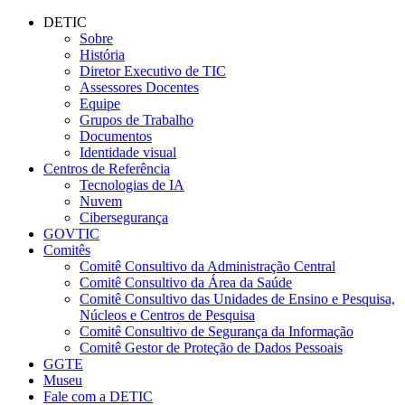
Conteúdo principal
Menu principal
Rodapé
DETIC
Sobre
História
Diretor Executivo de TIC
Assessores Docentes
Equipe
Grupos de Trabalho
Documentos
Identidade visual
Centros de Referência
Tecnologias de IA
Nuvem
Cibersegurança
GOVTIC
Comitês
Comitê Consultivo da Administração Central
Comitê Consultivo da Área da Saúde
Comitê Consultivo das Unidades de Ensino e Pesquisa,
Núcleos e Centros de Pesquisa
Comitê Consultivo de Segurança da Informação
Comitê Gestor de Proteção de Dados Pessoais
GGTE
Museu
Fale com a DETIC