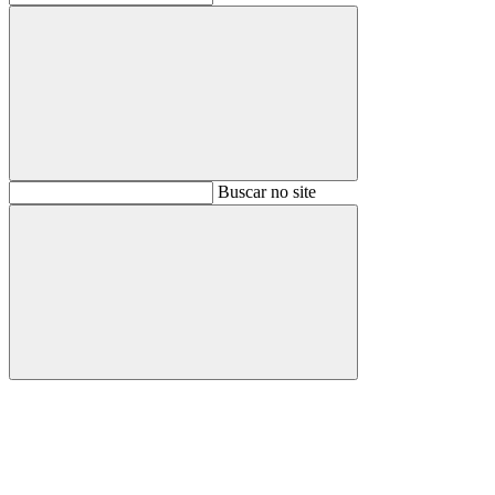
Buscar
Buscar no site
Buscar
Aumentar fonte