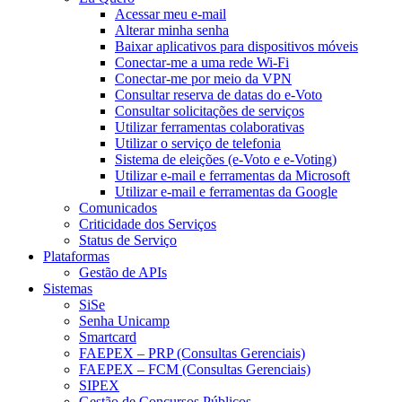
Acessar meu e-mail
Alterar minha senha
Baixar aplicativos para dispositivos móveis
Conectar-me a uma rede Wi-Fi
Conectar-me por meio da VPN
Consultar reserva de datas do e-Voto
Consultar solicitações de serviços
Utilizar ferramentas colaborativas
Utilizar o serviço de telefonia
Sistema de eleições (e-Voto e e-Voting)
Utilizar e-mail e ferramentas da Microsoft
Utilizar e-mail e ferramentas da Google
Comunicados
Criticidade dos Serviços
Status de Serviço
Plataformas
Gestão de APIs
Sistemas
SiSe
Senha Unicamp
Smartcard
FAEPEX – PRP (Consultas Gerenciais)
FAEPEX – FCM (Consultas Gerenciais)
SIPEX
Gestão de Concursos Públicos