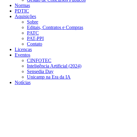
Normas
PDTIC
Aquisições
Sobre
Editais, Contratos e Compras
PATC
PAT-PPI
Contato
Licenças
Eventos
CINFOTEC
Inteligência Artificial (2024)
Sensedia Day
Unicamp na Era da IA
Notícias
Menu