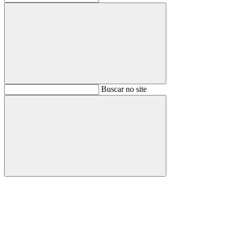
Buscar
Buscar no site
Buscar
Aumentar fonte