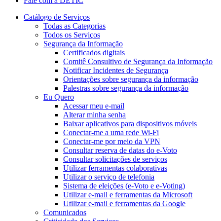
Fale com a DETIC
Catálogo de Serviços
Todas as Categorias
Todos os Serviços
Segurança da Informação
Certificados digitais
Comitê Consultivo de Segurança da Informação
Notificar Incidentes de Segurança
Orientações sobre segurança da informação
Palestras sobre segurança da informação
Eu Quero
Acessar meu e-mail
Alterar minha senha
Baixar aplicativos para dispositivos móveis
Conectar-me a uma rede Wi-Fi
Conectar-me por meio da VPN
Consultar reserva de datas do e-Voto
Consultar solicitações de serviços
Utilizar ferramentas colaborativas
Utilizar o serviço de telefonia
Sistema de eleições (e-Voto e e-Voting)
Utilizar e-mail e ferramentas da Microsoft
Utilizar e-mail e ferramentas da Google
Comunicados