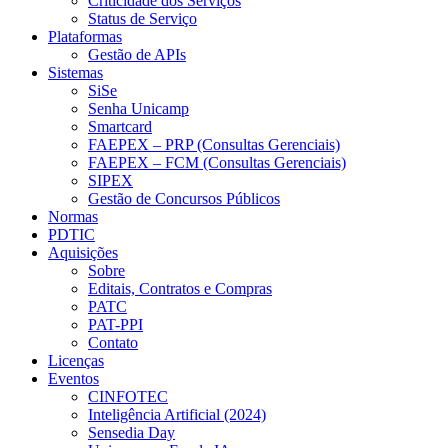
Criticidade dos Serviços
Status de Serviço
Plataformas
Gestão de APIs
Sistemas
SiSe
Senha Unicamp
Smartcard
FAEPEX – PRP (Consultas Gerenciais)
FAEPEX – FCM (Consultas Gerenciais)
SIPEX
Gestão de Concursos Públicos
Normas
PDTIC
Aquisições
Sobre
Editais, Contratos e Compras
PATC
PAT-PPI
Contato
Licenças
Eventos
CINFOTEC
Inteligência Artificial (2024)
Sensedia Day