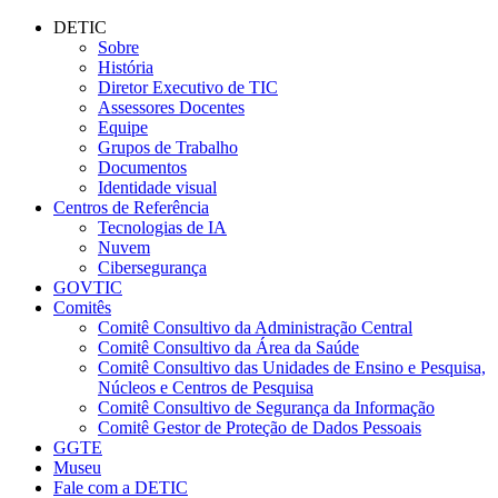
Conteúdo principal
Menu principal
Rodapé
DETIC
Sobre
História
Diretor Executivo de TIC
Assessores Docentes
Equipe
Grupos de Trabalho
Documentos
Identidade visual
Centros de Referência
Tecnologias de IA
Nuvem
Cibersegurança
GOVTIC
Comitês
Comitê Consultivo da Administração Central
Comitê Consultivo da Área da Saúde
Comitê Consultivo das Unidades de Ensino e Pesquisa,
Núcleos e Centros de Pesquisa
Comitê Consultivo de Segurança da Informação
Comitê Gestor de Proteção de Dados Pessoais
GGTE
Museu
Fale com a DETIC