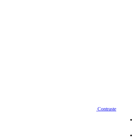
Diminuir fonte
Contraste