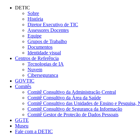
Conteúdo principal
Menu principal
Rodapé
DETIC
Sobre
História
Diretor Executivo de TIC
Assessores Docentes
Equipe
Grupos de Trabalho
Documentos
Identidade visual
Centros de Referência
Tecnologias de IA
Nuvem
Cibersegurança
GOVTIC
Comitês
Comitê Consultivo da Administração Central
Comitê Consultivo da Área da Saúde
Comitê Consultivo das Unidades de Ensino e Pesquisa, 
Comitê Consultivo de Segurança da Informação
Comitê Gestor de Proteção de Dados Pessoais
GGTE
Museu
Fale com a DETIC