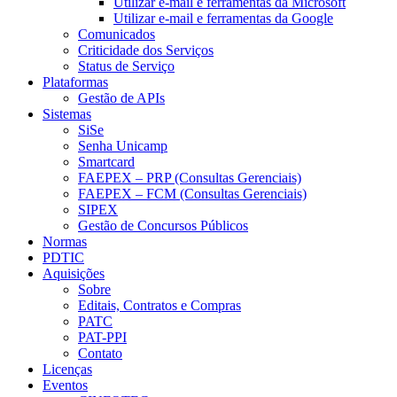
Utilizar e-mail e ferramentas da Microsoft
Utilizar e-mail e ferramentas da Google
Comunicados
Criticidade dos Serviços
Status de Serviço
Plataformas
Gestão de APIs
Sistemas
SiSe
Senha Unicamp
Smartcard
FAEPEX – PRP (Consultas Gerenciais)
FAEPEX – FCM (Consultas Gerenciais)
SIPEX
Gestão de Concursos Públicos
Normas
PDTIC
Aquisições
Sobre
Editais, Contratos e Compras
PATC
PAT-PPI
Contato
Licenças
Eventos