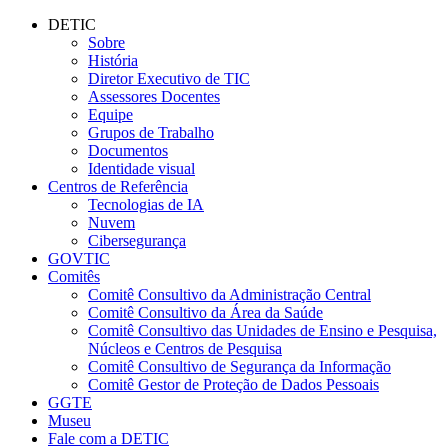
Conteúdo principal
Menu principal
Rodapé
DETIC
Sobre
História
Diretor Executivo de TIC
Assessores Docentes
Equipe
Grupos de Trabalho
Documentos
Identidade visual
Centros de Referência
Tecnologias de IA
Nuvem
Cibersegurança
GOVTIC
Comitês
Comitê Consultivo da Administração Central
Comitê Consultivo da Área da Saúde
Comitê Consultivo das Unidades de Ensino e Pesquisa,
Núcleos e Centros de Pesquisa
Comitê Consultivo de Segurança da Informação
Comitê Gestor de Proteção de Dados Pessoais
GGTE
Museu
Fale com a DETIC