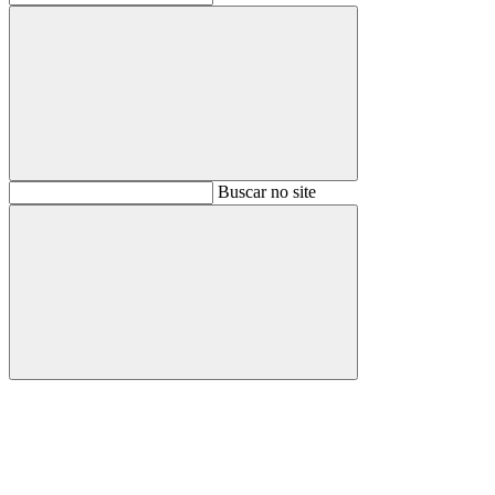
Buscar
Buscar no site
Buscar
Aumentar fonte