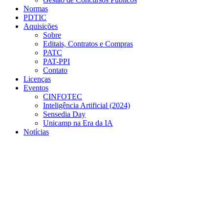
Normas
PDTIC
Aquisições
Sobre
Editais, Contratos e Compras
PATC
PAT-PPI
Contato
Licenças
Eventos
CINFOTEC
Inteligência Artificial (2024)
Sensedia Day
Unicamp na Era da IA
Notícias
Menu