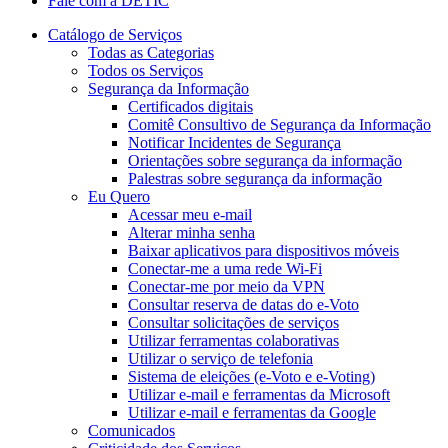
Fale com a DETIC
Catálogo de Serviços
Todas as Categorias
Todos os Serviços
Segurança da Informação
Certificados digitais
Comitê Consultivo de Segurança da Informação
Notificar Incidentes de Segurança
Orientações sobre segurança da informação
Palestras sobre segurança da informação
Eu Quero
Acessar meu e-mail
Alterar minha senha
Baixar aplicativos para dispositivos móveis
Conectar-me a uma rede Wi-Fi
Conectar-me por meio da VPN
Consultar reserva de datas do e-Voto
Consultar solicitações de serviços
Utilizar ferramentas colaborativas
Utilizar o serviço de telefonia
Sistema de eleições (e-Voto e e-Voting)
Utilizar e-mail e ferramentas da Microsoft
Utilizar e-mail e ferramentas da Google
Comunicados