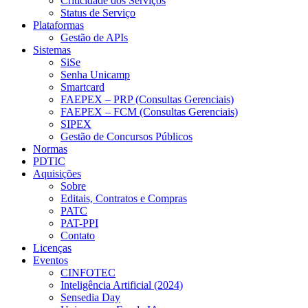
Criticidade dos Serviços
Status de Serviço
Plataformas
Gestão de APIs
Sistemas
SiSe
Senha Unicamp
Smartcard
FAEPEX – PRP (Consultas Gerenciais)
FAEPEX – FCM (Consultas Gerenciais)
SIPEX
Gestão de Concursos Públicos
Normas
PDTIC
Aquisições
Sobre
Editais, Contratos e Compras
PATC
PAT-PPI
Contato
Licenças
Eventos
CINFOTEC
Inteligência Artificial (2024)
Sensedia Day