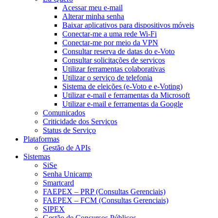
Acessar meu e-mail
Alterar minha senha
Baixar aplicativos para dispositivos móveis
Conectar-me a uma rede Wi-Fi
Conectar-me por meio da VPN
Consultar reserva de datas do e-Voto
Consultar solicitações de serviços
Utilizar ferramentas colaborativas
Utilizar o serviço de telefonia
Sistema de eleições (e-Voto e e-Voting)
Utilizar e-mail e ferramentas da Microsoft
Utilizar e-mail e ferramentas da Google
Comunicados
Criticidade dos Serviços
Status de Serviço
Plataformas
Gestão de APIs
Sistemas
SiSe
Senha Unicamp
Smartcard
FAEPEX – PRP (Consultas Gerenciais)
FAEPEX – FCM (Consultas Gerenciais)
SIPEX
Gestão de Concursos Públicos