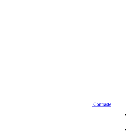
Diminuir fonte
Contraste