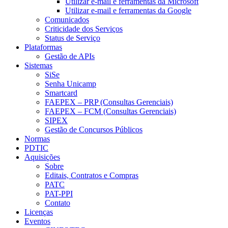
Utilizar e-mail e ferramentas da Microsoft
Utilizar e-mail e ferramentas da Google
Comunicados
Criticidade dos Serviços
Status de Serviço
Plataformas
Gestão de APIs
Sistemas
SiSe
Senha Unicamp
Smartcard
FAEPEX – PRP (Consultas Gerenciais)
FAEPEX – FCM (Consultas Gerenciais)
SIPEX
Gestão de Concursos Públicos
Normas
PDTIC
Aquisições
Sobre
Editais, Contratos e Compras
PATC
PAT-PPI
Contato
Licenças
Eventos