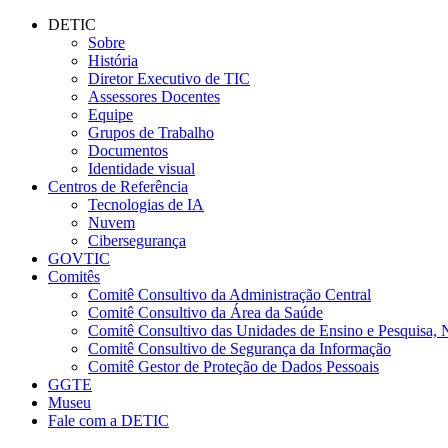
Conteúdo principal
Menu principal
Rodapé
DETIC
Sobre
História
Diretor Executivo de TIC
Assessores Docentes
Equipe
Grupos de Trabalho
Documentos
Identidade visual
Centros de Referência
Tecnologias de IA
Nuvem
Cibersegurança
GOVTIC
Comitês
Comitê Consultivo da Administração Central
Comitê Consultivo da Área da Saúde
Comitê Consultivo das Unidades de Ensino e Pesquisa, 
Comitê Consultivo de Segurança da Informação
Comitê Gestor de Proteção de Dados Pessoais
GGTE
Museu
Fale com a DETIC