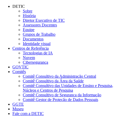
Conteúdo principal
Menu principal
Rodapé
DETIC
Sobre
História
Diretor Executivo de TIC
Assessores Docentes
Equipe
Grupos de Trabalho
Documentos
Identidade visual
Centros de Referência
Tecnologias de IA
Nuvem
Cibersegurança
GOVTIC
Comitês
Comitê Consultivo da Administração Central
Comitê Consultivo da Área da Saúde
Comitê Consultivo das Unidades de Ensino e Pesquisa,
Núcleos e Centros de Pesquisa
Comitê Consultivo de Segurança da Informação
Comitê Gestor de Proteção de Dados Pessoais
GGTE
Museu
Fale com a DETIC