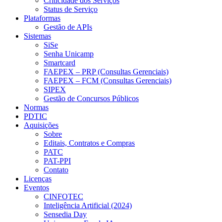
Criticidade dos Serviços
Status de Serviço
Plataformas
Gestão de APIs
Sistemas
SiSe
Senha Unicamp
Smartcard
FAEPEX – PRP (Consultas Gerenciais)
FAEPEX – FCM (Consultas Gerenciais)
SIPEX
Gestão de Concursos Públicos
Normas
PDTIC
Aquisições
Sobre
Editais, Contratos e Compras
PATC
PAT-PPI
Contato
Licenças
Eventos
CINFOTEC
Inteligência Artificial (2024)
Sensedia Day