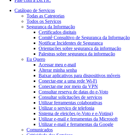
Fale com a DETIC
Catálogo de Serviços
Todas as Categorias
Todos os Serviços
Segurança da Informação
Certificados digitais
Comitê Consultivo de Segurança da Informação
Notificar Incidentes de Segurança
Orientações sobre segurança da informação
Palestras sobre segurança da informação
Eu Quero
Acessar meu e-mail
Alterar minha senha
Baixar aplicativos para dispositivos móveis
Conectar-me a uma rede Wi-Fi
Conectar-me por meio da VPN
Consultar reserva de datas do e-Voto
Consultar solicitações de serviços
Utilizar ferramentas colaborativas
Utilizar o serviço de telefonia
Sistema de eleições (e-Voto e e-Voting)
Utilizar e-mail e ferramentas da Microsoft
Utilizar e-mail e ferramentas da Google
Comunicados