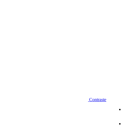
Diminuir fonte
Contraste