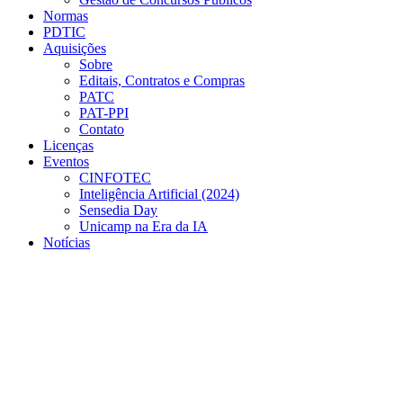
Normas
PDTIC
Aquisições
Sobre
Editais, Contratos e Compras
PATC
PAT-PPI
Contato
Licenças
Eventos
CINFOTEC
Inteligência Artificial (2024)
Sensedia Day
Unicamp na Era da IA
Notícias
Menu