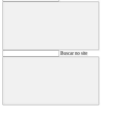
Buscar
Buscar no site
Buscar
Aumentar fonte