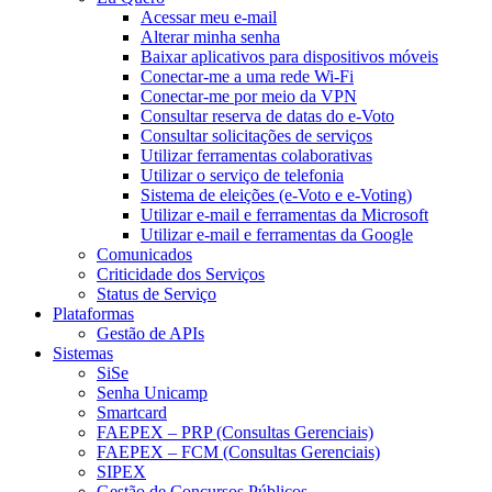
Acessar meu e-mail
Alterar minha senha
Baixar aplicativos para dispositivos móveis
Conectar-me a uma rede Wi-Fi
Conectar-me por meio da VPN
Consultar reserva de datas do e-Voto
Consultar solicitações de serviços
Utilizar ferramentas colaborativas
Utilizar o serviço de telefonia
Sistema de eleições (e-Voto e e-Voting)
Utilizar e-mail e ferramentas da Microsoft
Utilizar e-mail e ferramentas da Google
Comunicados
Criticidade dos Serviços
Status de Serviço
Plataformas
Gestão de APIs
Sistemas
SiSe
Senha Unicamp
Smartcard
FAEPEX – PRP (Consultas Gerenciais)
FAEPEX – FCM (Consultas Gerenciais)
SIPEX
Gestão de Concursos Públicos