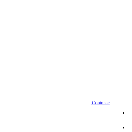
Diminuir fonte
Contraste