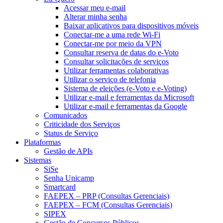
Acessar meu e-mail
Alterar minha senha
Baixar aplicativos para dispositivos móveis
Conectar-me a uma rede Wi-Fi
Conectar-me por meio da VPN
Consultar reserva de datas do e-Voto
Consultar solicitações de serviços
Utilizar ferramentas colaborativas
Utilizar o serviço de telefonia
Sistema de eleições (e-Voto e e-Voting)
Utilizar e-mail e ferramentas da Microsoft
Utilizar e-mail e ferramentas da Google
Comunicados
Criticidade dos Serviços
Status de Serviço
Plataformas
Gestão de APIs
Sistemas
SiSe
Senha Unicamp
Smartcard
FAEPEX – PRP (Consultas Gerenciais)
FAEPEX – FCM (Consultas Gerenciais)
SIPEX
Gestão de Concursos Públicos