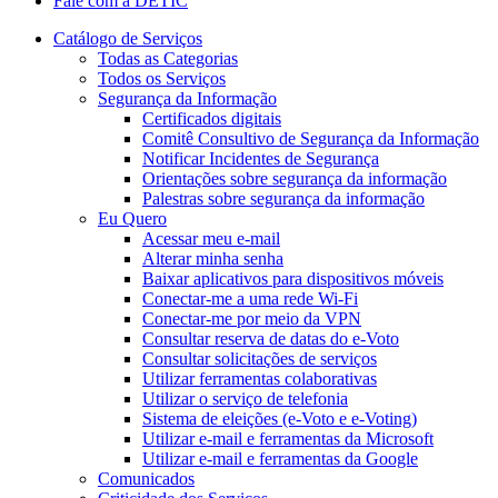
Fale com a DETIC
Catálogo de Serviços
Todas as Categorias
Todos os Serviços
Segurança da Informação
Certificados digitais
Comitê Consultivo de Segurança da Informação
Notificar Incidentes de Segurança
Orientações sobre segurança da informação
Palestras sobre segurança da informação
Eu Quero
Acessar meu e-mail
Alterar minha senha
Baixar aplicativos para dispositivos móveis
Conectar-me a uma rede Wi-Fi
Conectar-me por meio da VPN
Consultar reserva de datas do e-Voto
Consultar solicitações de serviços
Utilizar ferramentas colaborativas
Utilizar o serviço de telefonia
Sistema de eleições (e-Voto e e-Voting)
Utilizar e-mail e ferramentas da Microsoft
Utilizar e-mail e ferramentas da Google
Comunicados