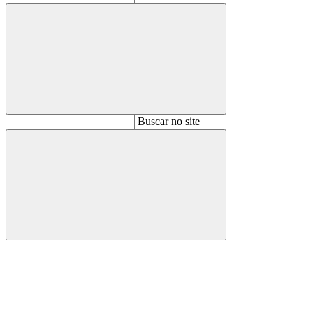
Buscar
Buscar no site
Buscar
Aumentar fonte