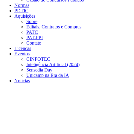
Normas
PDTIC
Aquisições
Sobre
Editais, Contratos e Compras
PATC
PAT-PPI
Contato
Licenças
Eventos
CINFOTEC
Inteligência Artificial (2024)
Sensedia Day
Unicamp na Era da IA
Notícias
Menu