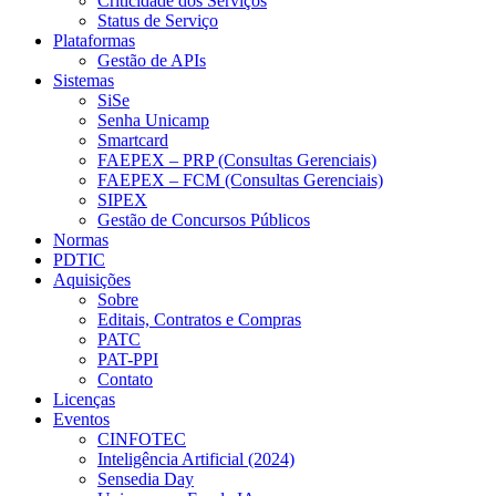
Criticidade dos Serviços
Status de Serviço
Plataformas
Gestão de APIs
Sistemas
SiSe
Senha Unicamp
Smartcard
FAEPEX – PRP (Consultas Gerenciais)
FAEPEX – FCM (Consultas Gerenciais)
SIPEX
Gestão de Concursos Públicos
Normas
PDTIC
Aquisições
Sobre
Editais, Contratos e Compras
PATC
PAT-PPI
Contato
Licenças
Eventos
CINFOTEC
Inteligência Artificial (2024)
Sensedia Day