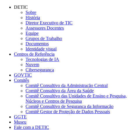
Conteúdo principal
Menu principal
Rodapé
DETIC
Sobre
História
Diretor Executivo de TIC
Assessores Docentes
Equipe
Grupos de Trabalho
Documentos
Identidade visual
Centros de Referência
Tecnologias de IA
Nuvem
Cibersegurança
GOVTIC
Comitês
Comitê Consultivo da Administração Central
Comitê Consultivo da Área da Saúde
Comitê Consultivo das Unidades de Ensino e Pesquisa,
Núcleos e Centros de Pesquisa
Comitê Consultivo de Segurança da Informação
Comitê Gestor de Proteção de Dados Pessoais
GGTE
Museu
Fale com a DETIC