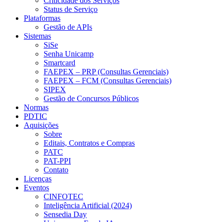
Criticidade dos Serviços
Status de Serviço
Plataformas
Gestão de APIs
Sistemas
SiSe
Senha Unicamp
Smartcard
FAEPEX – PRP (Consultas Gerenciais)
FAEPEX – FCM (Consultas Gerenciais)
SIPEX
Gestão de Concursos Públicos
Normas
PDTIC
Aquisições
Sobre
Editais, Contratos e Compras
PATC
PAT-PPI
Contato
Licenças
Eventos
CINFOTEC
Inteligência Artificial (2024)
Sensedia Day