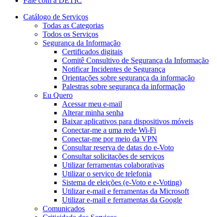
Fale com a DETIC
Catálogo de Serviços
Todas as Categorias
Todos os Serviços
Segurança da Informação
Certificados digitais
Comitê Consultivo de Segurança da Informação
Notificar Incidentes de Segurança
Orientações sobre segurança da informação
Palestras sobre segurança da informação
Eu Quero
Acessar meu e-mail
Alterar minha senha
Baixar aplicativos para dispositivos móveis
Conectar-me a uma rede Wi-Fi
Conectar-me por meio da VPN
Consultar reserva de datas do e-Voto
Consultar solicitações de serviços
Utilizar ferramentas colaborativas
Utilizar o serviço de telefonia
Sistema de eleições (e-Voto e e-Voting)
Utilizar e-mail e ferramentas da Microsoft
Utilizar e-mail e ferramentas da Google
Comunicados