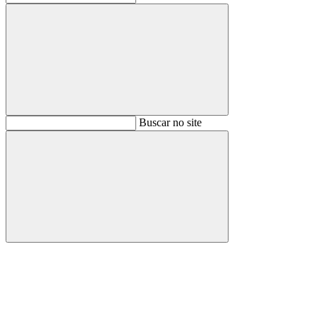
Buscar
Buscar no site
Buscar
Aumentar fonte