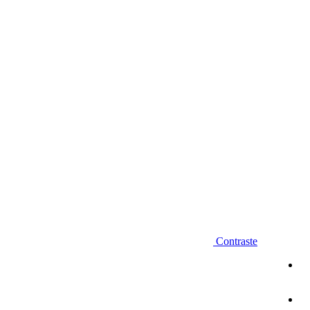
Diminuir fonte
Contraste