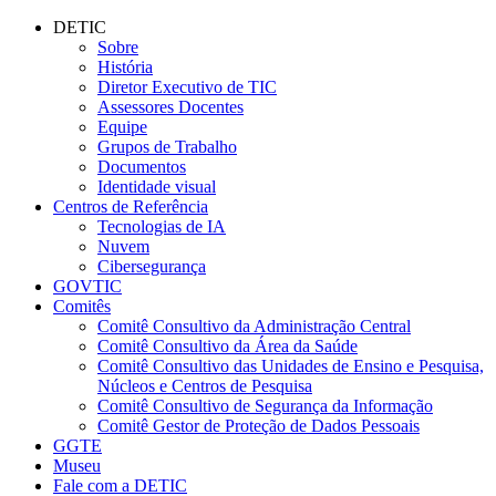
Conteúdo principal
Menu principal
Rodapé
DETIC
Sobre
História
Diretor Executivo de TIC
Assessores Docentes
Equipe
Grupos de Trabalho
Documentos
Identidade visual
Centros de Referência
Tecnologias de IA
Nuvem
Cibersegurança
GOVTIC
Comitês
Comitê Consultivo da Administração Central
Comitê Consultivo da Área da Saúde
Comitê Consultivo das Unidades de Ensino e Pesquisa,
Núcleos e Centros de Pesquisa
Comitê Consultivo de Segurança da Informação
Comitê Gestor de Proteção de Dados Pessoais
GGTE
Museu
Fale com a DETIC