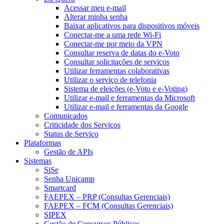
Acessar meu e-mail
Alterar minha senha
Baixar aplicativos para dispositivos móveis
Conectar-me a uma rede Wi-Fi
Conectar-me por meio da VPN
Consultar reserva de datas do e-Voto
Consultar solicitações de serviços
Utilizar ferramentas colaborativas
Utilizar o serviço de telefonia
Sistema de eleições (e-Voto e e-Voting)
Utilizar e-mail e ferramentas da Microsoft
Utilizar e-mail e ferramentas da Google
Comunicados
Criticidade dos Serviços
Status de Serviço
Plataformas
Gestão de APIs
Sistemas
SiSe
Senha Unicamp
Smartcard
FAEPEX – PRP (Consultas Gerenciais)
FAEPEX – FCM (Consultas Gerenciais)
SIPEX
Gestão de Concursos Públicos