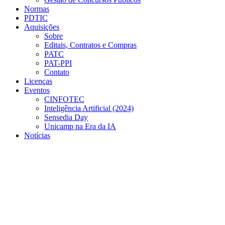
Normas
PDTIC
Aquisições
Sobre
Editais, Contratos e Compras
PATC
PAT-PPI
Contato
Licenças
Eventos
CINFOTEC
Inteligência Artificial (2024)
Sensedia Day
Unicamp na Era da IA
Notícias
Menu