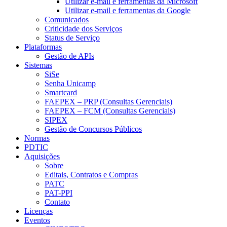
Utilizar e-mail e ferramentas da Microsoft
Utilizar e-mail e ferramentas da Google
Comunicados
Criticidade dos Serviços
Status de Serviço
Plataformas
Gestão de APIs
Sistemas
SiSe
Senha Unicamp
Smartcard
FAEPEX – PRP (Consultas Gerenciais)
FAEPEX – FCM (Consultas Gerenciais)
SIPEX
Gestão de Concursos Públicos
Normas
PDTIC
Aquisições
Sobre
Editais, Contratos e Compras
PATC
PAT-PPI
Contato
Licenças
Eventos