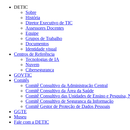
Conteúdo principal
Menu principal
Rodapé
DETIC
Sobre
História
Diretor Executivo de TIC
Assessores Docentes
Equipe
Grupos de Trabalho
Documentos
Identidade visual
Centros de Referência
Tecnologias de IA
Nuvem
Cibersegurança
GOVTIC
Comitês
Comitê Consultivo da Administração Central
Comitê Consultivo da Área da Saúde
Comitê Consultivo das Unidades de Ensino e Pesquisa, 
Comitê Consultivo de Segurança da Informação
Comitê Gestor de Proteção de Dados Pessoais
GGTE
Museu
Fale com a DETIC