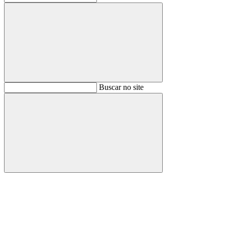
Buscar
Buscar no site
Buscar
Aumentar fonte