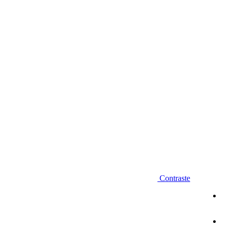
Diminuir fonte
Contraste