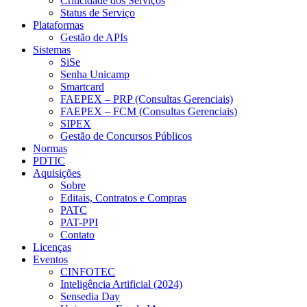
Criticidade dos Serviços
Status de Serviço
Plataformas
Gestão de APIs
Sistemas
SiSe
Senha Unicamp
Smartcard
FAEPEX – PRP (Consultas Gerenciais)
FAEPEX – FCM (Consultas Gerenciais)
SIPEX
Gestão de Concursos Públicos
Normas
PDTIC
Aquisições
Sobre
Editais, Contratos e Compras
PATC
PAT-PPI
Contato
Licenças
Eventos
CINFOTEC
Inteligência Artificial (2024)
Sensedia Day