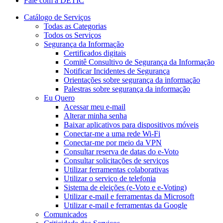
Fale com a DETIC
Catálogo de Serviços
Todas as Categorias
Todos os Serviços
Segurança da Informação
Certificados digitais
Comitê Consultivo de Segurança da Informação
Notificar Incidentes de Segurança
Orientações sobre segurança da informação
Palestras sobre segurança da informação
Eu Quero
Acessar meu e-mail
Alterar minha senha
Baixar aplicativos para dispositivos móveis
Conectar-me a uma rede Wi-Fi
Conectar-me por meio da VPN
Consultar reserva de datas do e-Voto
Consultar solicitações de serviços
Utilizar ferramentas colaborativas
Utilizar o serviço de telefonia
Sistema de eleições (e-Voto e e-Voting)
Utilizar e-mail e ferramentas da Microsoft
Utilizar e-mail e ferramentas da Google
Comunicados