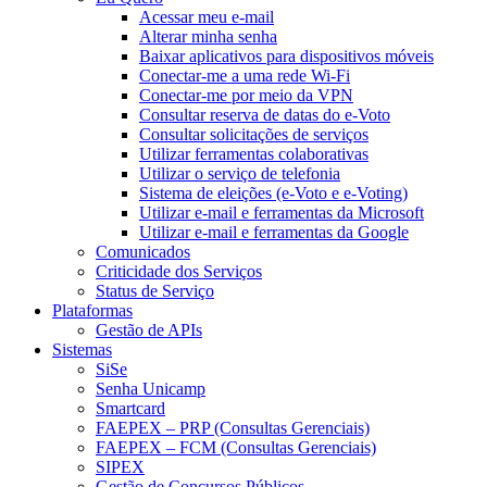
Acessar meu e-mail
Alterar minha senha
Baixar aplicativos para dispositivos móveis
Conectar-me a uma rede Wi-Fi
Conectar-me por meio da VPN
Consultar reserva de datas do e-Voto
Consultar solicitações de serviços
Utilizar ferramentas colaborativas
Utilizar o serviço de telefonia
Sistema de eleições (e-Voto e e-Voting)
Utilizar e-mail e ferramentas da Microsoft
Utilizar e-mail e ferramentas da Google
Comunicados
Criticidade dos Serviços
Status de Serviço
Plataformas
Gestão de APIs
Sistemas
SiSe
Senha Unicamp
Smartcard
FAEPEX – PRP (Consultas Gerenciais)
FAEPEX – FCM (Consultas Gerenciais)
SIPEX
Gestão de Concursos Públicos