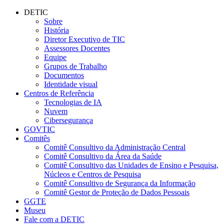
Conteúdo principal
Menu principal
Rodapé
DETIC
Sobre
História
Diretor Executivo de TIC
Assessores Docentes
Equipe
Grupos de Trabalho
Documentos
Identidade visual
Centros de Referência
Tecnologias de IA
Nuvem
Cibersegurança
GOVTIC
Comitês
Comitê Consultivo da Administração Central
Comitê Consultivo da Área da Saúde
Comitê Consultivo das Unidades de Ensino e Pesquisa,
Núcleos e Centros de Pesquisa
Comitê Consultivo de Segurança da Informação
Comitê Gestor de Proteção de Dados Pessoais
GGTE
Museu
Fale com a DETIC