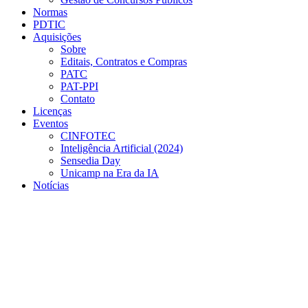
Normas
PDTIC
Aquisições
Sobre
Editais, Contratos e Compras
PATC
PAT-PPI
Contato
Licenças
Eventos
CINFOTEC
Inteligência Artificial (2024)
Sensedia Day
Unicamp na Era da IA
Notícias
Menu