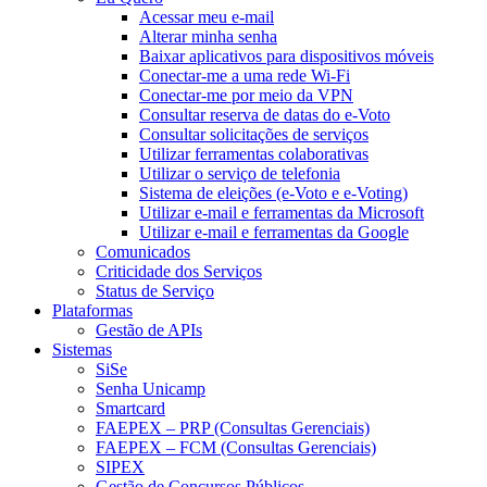
Acessar meu e-mail
Alterar minha senha
Baixar aplicativos para dispositivos móveis
Conectar-me a uma rede Wi-Fi
Conectar-me por meio da VPN
Consultar reserva de datas do e-Voto
Consultar solicitações de serviços
Utilizar ferramentas colaborativas
Utilizar o serviço de telefonia
Sistema de eleições (e-Voto e e-Voting)
Utilizar e-mail e ferramentas da Microsoft
Utilizar e-mail e ferramentas da Google
Comunicados
Criticidade dos Serviços
Status de Serviço
Plataformas
Gestão de APIs
Sistemas
SiSe
Senha Unicamp
Smartcard
FAEPEX – PRP (Consultas Gerenciais)
FAEPEX – FCM (Consultas Gerenciais)
SIPEX
Gestão de Concursos Públicos