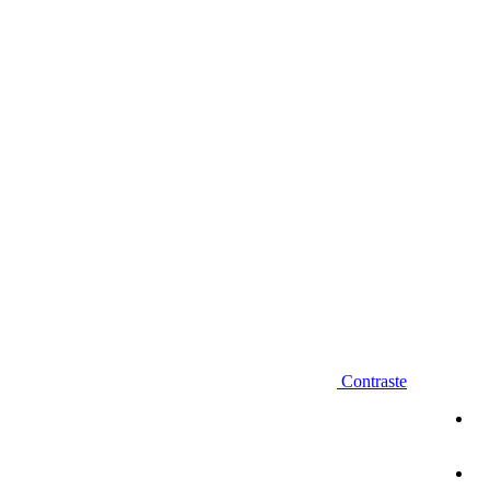
Diminuir fonte
Contraste