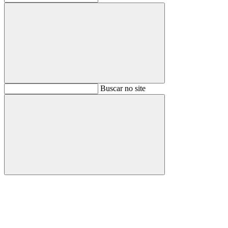
Buscar
Buscar no site
Buscar
Aumentar fonte