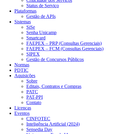
Criticidade dos Serviços
Status de Serviço
Plataformas
Gestão de APIs
Sistemas
SiSe
Senha Unicamp
Smartcard
FAEPEX – PRP (Consultas Gerenciais)
FAEPEX – FCM (Consultas Gerenciais)
SIPEX
Gestão de Concursos Públicos
Normas
PDTIC
Aquisições
Sobre
Editais, Contratos e Compras
PATC
PAT-PPI
Contato
Licenças
Eventos
CINFOTEC
Inteligência Artificial (2024)
Sensedia Day