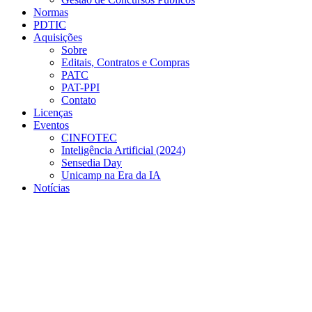
Normas
PDTIC
Aquisições
Sobre
Editais, Contratos e Compras
PATC
PAT-PPI
Contato
Licenças
Eventos
CINFOTEC
Inteligência Artificial (2024)
Sensedia Day
Unicamp na Era da IA
Notícias
Menu