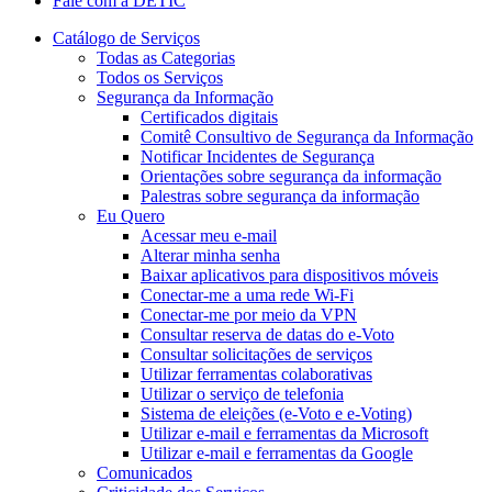
Fale com a DETIC
Catálogo de Serviços
Todas as Categorias
Todos os Serviços
Segurança da Informação
Certificados digitais
Comitê Consultivo de Segurança da Informação
Notificar Incidentes de Segurança
Orientações sobre segurança da informação
Palestras sobre segurança da informação
Eu Quero
Acessar meu e-mail
Alterar minha senha
Baixar aplicativos para dispositivos móveis
Conectar-me a uma rede Wi-Fi
Conectar-me por meio da VPN
Consultar reserva de datas do e-Voto
Consultar solicitações de serviços
Utilizar ferramentas colaborativas
Utilizar o serviço de telefonia
Sistema de eleições (e-Voto e e-Voting)
Utilizar e-mail e ferramentas da Microsoft
Utilizar e-mail e ferramentas da Google
Comunicados