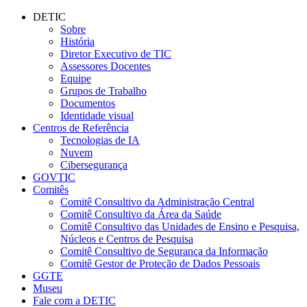
Conteúdo principal
Menu principal
Rodapé
DETIC
Sobre
História
Diretor Executivo de TIC
Assessores Docentes
Equipe
Grupos de Trabalho
Documentos
Identidade visual
Centros de Referência
Tecnologias de IA
Nuvem
Cibersegurança
GOVTIC
Comitês
Comitê Consultivo da Administração Central
Comitê Consultivo da Área da Saúde
Comitê Consultivo das Unidades de Ensino e Pesquisa,
Núcleos e Centros de Pesquisa
Comitê Consultivo de Segurança da Informação
Comitê Gestor de Proteção de Dados Pessoais
GGTE
Museu
Fale com a DETIC