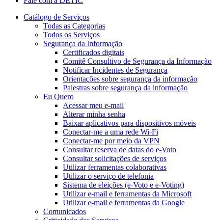
Fale com a DETIC
Catálogo de Serviços
Todas as Categorias
Todos os Serviços
Segurança da Informação
Certificados digitais
Comitê Consultivo de Segurança da Informação
Notificar Incidentes de Segurança
Orientações sobre segurança da informação
Palestras sobre segurança da informação
Eu Quero
Acessar meu e-mail
Alterar minha senha
Baixar aplicativos para dispositivos móveis
Conectar-me a uma rede Wi-Fi
Conectar-me por meio da VPN
Consultar reserva de datas do e-Voto
Consultar solicitações de serviços
Utilizar ferramentas colaborativas
Utilizar o serviço de telefonia
Sistema de eleições (e-Voto e e-Voting)
Utilizar e-mail e ferramentas da Microsoft
Utilizar e-mail e ferramentas da Google
Comunicados