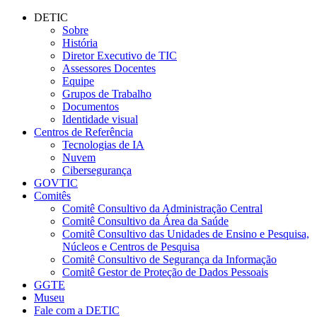
Conteúdo principal
Menu principal
Rodapé
DETIC
Sobre
História
Diretor Executivo de TIC
Assessores Docentes
Equipe
Grupos de Trabalho
Documentos
Identidade visual
Centros de Referência
Tecnologias de IA
Nuvem
Cibersegurança
GOVTIC
Comitês
Comitê Consultivo da Administração Central
Comitê Consultivo da Área da Saúde
Comitê Consultivo das Unidades de Ensino e Pesquisa,
Núcleos e Centros de Pesquisa
Comitê Consultivo de Segurança da Informação
Comitê Gestor de Proteção de Dados Pessoais
GGTE
Museu
Fale com a DETIC