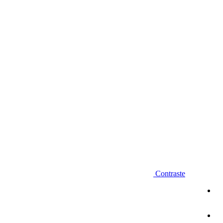
Diminuir fonte
Contraste