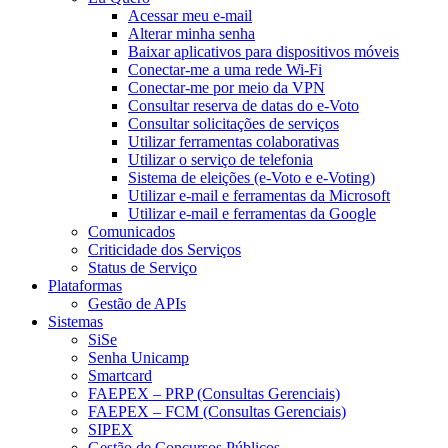
Acessar meu e-mail
Alterar minha senha
Baixar aplicativos para dispositivos móveis
Conectar-me a uma rede Wi-Fi
Conectar-me por meio da VPN
Consultar reserva de datas do e-Voto
Consultar solicitações de serviços
Utilizar ferramentas colaborativas
Utilizar o serviço de telefonia
Sistema de eleições (e-Voto e e-Voting)
Utilizar e-mail e ferramentas da Microsoft
Utilizar e-mail e ferramentas da Google
Comunicados
Criticidade dos Serviços
Status de Serviço
Plataformas
Gestão de APIs
Sistemas
SiSe
Senha Unicamp
Smartcard
FAEPEX – PRP (Consultas Gerenciais)
FAEPEX – FCM (Consultas Gerenciais)
SIPEX
Gestão de Concursos Públicos