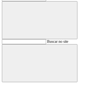
Buscar
Buscar no site
Buscar
Aumentar fonte