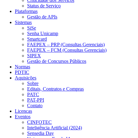
Criticidade dos Serviços
Status de Serviço
Plataformas
Gestão de APIs
Sistemas
SiSe
Senha Unicamp
Smartcard
FAEPEX – PRP (Consultas Gerenciais)
FAEPEX – FCM (Consultas Gerenciais)
SIPEX
Gestão de Concursos Públicos
Normas
PDTIC
Aquisições
Sobre
Editais, Contratos e Compras
PATC
PAT-PPI
Contato
Licenças
Eventos
CINFOTEC
Inteligência Artificial (2024)
Sensedia Day