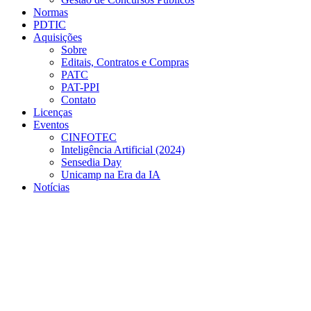
Normas
PDTIC
Aquisições
Sobre
Editais, Contratos e Compras
PATC
PAT-PPI
Contato
Licenças
Eventos
CINFOTEC
Inteligência Artificial (2024)
Sensedia Day
Unicamp na Era da IA
Notícias
Menu