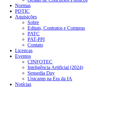
Normas
PDTIC
Aquisições
Sobre
Editais, Contratos e Compras
PATC
PAT-PPI
Contato
Licenças
Eventos
CINFOTEC
Inteligência Artificial (2024)
Sensedia Day
Unicamp na Era da IA
Notícias
Menu