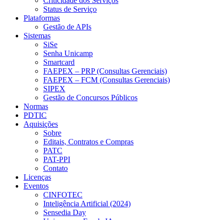
Criticidade dos Serviços
Status de Serviço
Plataformas
Gestão de APIs
Sistemas
SiSe
Senha Unicamp
Smartcard
FAEPEX – PRP (Consultas Gerenciais)
FAEPEX – FCM (Consultas Gerenciais)
SIPEX
Gestão de Concursos Públicos
Normas
PDTIC
Aquisições
Sobre
Editais, Contratos e Compras
PATC
PAT-PPI
Contato
Licenças
Eventos
CINFOTEC
Inteligência Artificial (2024)
Sensedia Day