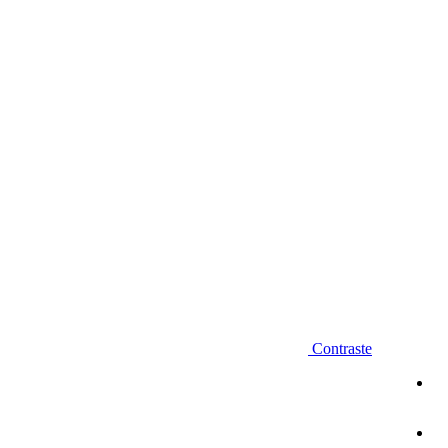
Diminuir fonte
Contraste