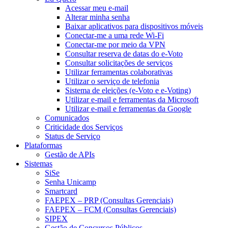
Acessar meu e-mail
Alterar minha senha
Baixar aplicativos para dispositivos móveis
Conectar-me a uma rede Wi-Fi
Conectar-me por meio da VPN
Consultar reserva de datas do e-Voto
Consultar solicitações de serviços
Utilizar ferramentas colaborativas
Utilizar o serviço de telefonia
Sistema de eleições (e-Voto e e-Voting)
Utilizar e-mail e ferramentas da Microsoft
Utilizar e-mail e ferramentas da Google
Comunicados
Criticidade dos Serviços
Status de Serviço
Plataformas
Gestão de APIs
Sistemas
SiSe
Senha Unicamp
Smartcard
FAEPEX – PRP (Consultas Gerenciais)
FAEPEX – FCM (Consultas Gerenciais)
SIPEX
Gestão de Concursos Públicos