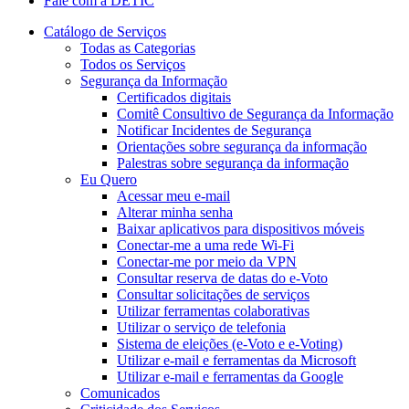
Fale com a DETIC
Catálogo de Serviços
Todas as Categorias
Todos os Serviços
Segurança da Informação
Certificados digitais
Comitê Consultivo de Segurança da Informação
Notificar Incidentes de Segurança
Orientações sobre segurança da informação
Palestras sobre segurança da informação
Eu Quero
Acessar meu e-mail
Alterar minha senha
Baixar aplicativos para dispositivos móveis
Conectar-me a uma rede Wi-Fi
Conectar-me por meio da VPN
Consultar reserva de datas do e-Voto
Consultar solicitações de serviços
Utilizar ferramentas colaborativas
Utilizar o serviço de telefonia
Sistema de eleições (e-Voto e e-Voting)
Utilizar e-mail e ferramentas da Microsoft
Utilizar e-mail e ferramentas da Google
Comunicados