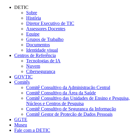
Conteúdo principal
Menu principal
Rodapé
DETIC
Sobre
História
Diretor Executivo de TIC
Assessores Docentes
Equipe
Grupos de Trabalho
Documentos
Identidade visual
Centros de Referência
Tecnologias de IA
Nuvem
Cibersegurança
GOVTIC
Comitês
Comitê Consultivo da Administração Central
Comitê Consultivo da Área da Saúde
Comitê Consultivo das Unidades de Ensino e Pesquisa,
Núcleos e Centros de Pesquisa
Comitê Consultivo de Segurança da Informação
Comitê Gestor de Proteção de Dados Pessoais
GGTE
Museu
Fale com a DETIC