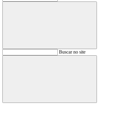
Buscar
Buscar no site
Buscar
Aumentar fonte