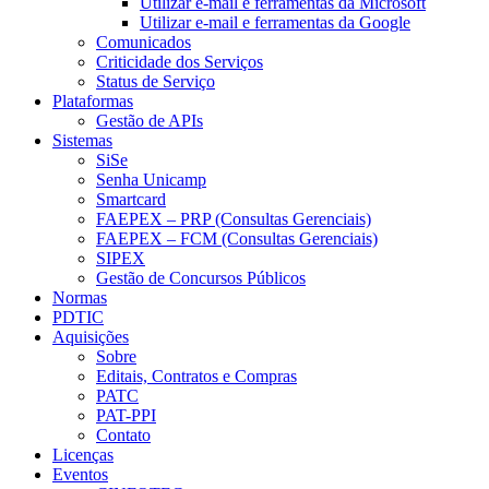
Utilizar e-mail e ferramentas da Microsoft
Utilizar e-mail e ferramentas da Google
Comunicados
Criticidade dos Serviços
Status de Serviço
Plataformas
Gestão de APIs
Sistemas
SiSe
Senha Unicamp
Smartcard
FAEPEX – PRP (Consultas Gerenciais)
FAEPEX – FCM (Consultas Gerenciais)
SIPEX
Gestão de Concursos Públicos
Normas
PDTIC
Aquisições
Sobre
Editais, Contratos e Compras
PATC
PAT-PPI
Contato
Licenças
Eventos