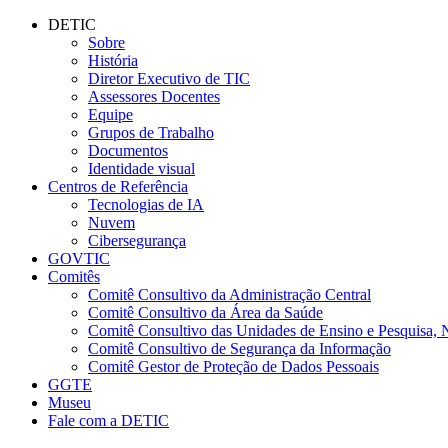
Conteúdo principal
Menu principal
Rodapé
DETIC
Sobre
História
Diretor Executivo de TIC
Assessores Docentes
Equipe
Grupos de Trabalho
Documentos
Identidade visual
Centros de Referência
Tecnologias de IA
Nuvem
Cibersegurança
GOVTIC
Comitês
Comitê Consultivo da Administração Central
Comitê Consultivo da Área da Saúde
Comitê Consultivo das Unidades de Ensino e Pesquisa, 
Comitê Consultivo de Segurança da Informação
Comitê Gestor de Proteção de Dados Pessoais
GGTE
Museu
Fale com a DETIC