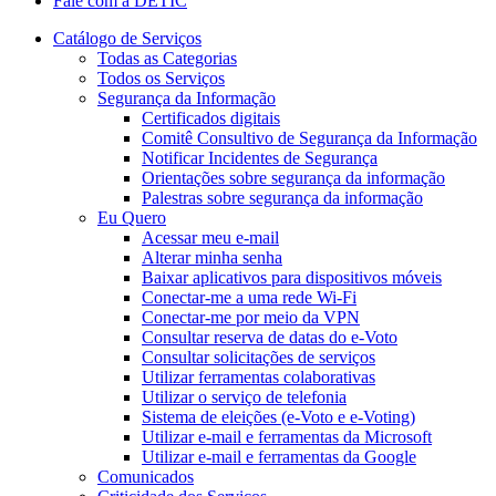
Fale com a DETIC
Catálogo de Serviços
Todas as Categorias
Todos os Serviços
Segurança da Informação
Certificados digitais
Comitê Consultivo de Segurança da Informação
Notificar Incidentes de Segurança
Orientações sobre segurança da informação
Palestras sobre segurança da informação
Eu Quero
Acessar meu e-mail
Alterar minha senha
Baixar aplicativos para dispositivos móveis
Conectar-me a uma rede Wi-Fi
Conectar-me por meio da VPN
Consultar reserva de datas do e-Voto
Consultar solicitações de serviços
Utilizar ferramentas colaborativas
Utilizar o serviço de telefonia
Sistema de eleições (e-Voto e e-Voting)
Utilizar e-mail e ferramentas da Microsoft
Utilizar e-mail e ferramentas da Google
Comunicados