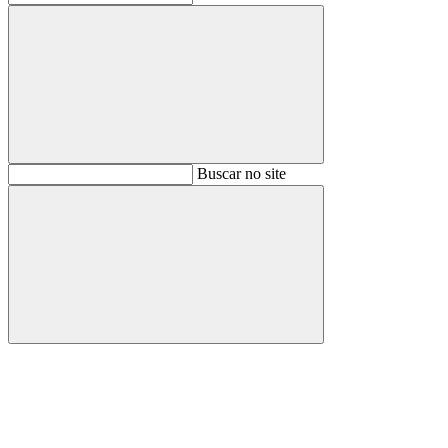
Buscar
Buscar no site
Buscar
Aumentar fonte