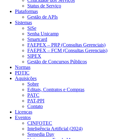
Criticidade dos Serviços
Status de Serviço
Plataformas
Gestão de APIs
Sistemas
SiSe
Senha Unicamp
Smartcard
FAEPEX – PRP (Consultas Gerenciais)
FAEPEX – FCM (Consultas Gerenciais)
SIPEX
Gestão de Concursos Públicos
Normas
PDTIC
Aquisições
Sobre
Editais, Contratos e Compras
PATC
PAT-PPI
Contato
Licenças
Eventos
CINFOTEC
Inteligência Artificial (2024)
Sensedia Day