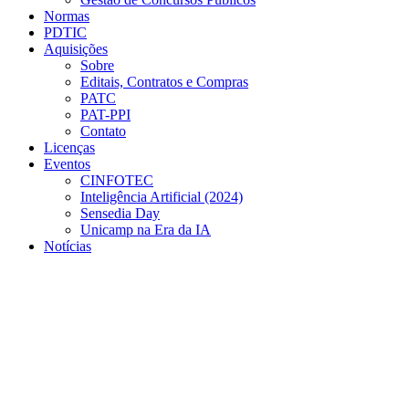
Normas
PDTIC
Aquisições
Sobre
Editais, Contratos e Compras
PATC
PAT-PPI
Contato
Licenças
Eventos
CINFOTEC
Inteligência Artificial (2024)
Sensedia Day
Unicamp na Era da IA
Notícias
Menu