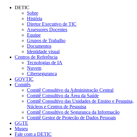
Conteúdo principal
Menu principal
Rodapé
DETIC
Sobre
História
Diretor Executivo de TIC
Assessores Docentes
Equipe
Grupos de Trabalho
Documentos
Identidade visual
Centros de Referência
Tecnologias de IA
Nuvem
Cibersegurança
GOVTIC
Comitês
Comitê Consultivo da Administração Central
Comitê Consultivo da Área da Saúde
Comitê Consultivo das Unidades de Ensino e Pesquisa,
Núcleos e Centros de Pesquisa
Comitê Consultivo de Segurança da Informação
Comitê Gestor de Proteção de Dados Pessoais
GGTE
Museu
Fale com a DETIC