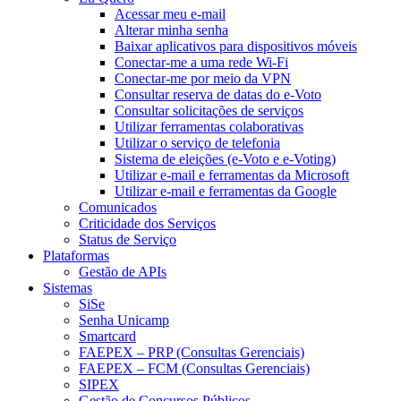
Acessar meu e-mail
Alterar minha senha
Baixar aplicativos para dispositivos móveis
Conectar-me a uma rede Wi-Fi
Conectar-me por meio da VPN
Consultar reserva de datas do e-Voto
Consultar solicitações de serviços
Utilizar ferramentas colaborativas
Utilizar o serviço de telefonia
Sistema de eleições (e-Voto e e-Voting)
Utilizar e-mail e ferramentas da Microsoft
Utilizar e-mail e ferramentas da Google
Comunicados
Criticidade dos Serviços
Status de Serviço
Plataformas
Gestão de APIs
Sistemas
SiSe
Senha Unicamp
Smartcard
FAEPEX – PRP (Consultas Gerenciais)
FAEPEX – FCM (Consultas Gerenciais)
SIPEX
Gestão de Concursos Públicos