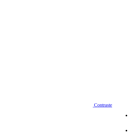
Diminuir fonte
Contraste