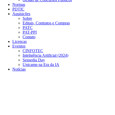
Normas
PDTIC
Aquisições
Sobre
Editais, Contratos e Compras
PATC
PAT-PPI
Contato
Licenças
Eventos
CINFOTEC
Inteligência Artificial (2024)
Sensedia Day
Unicamp na Era da IA
Notícias
Menu