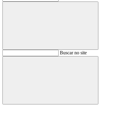
Buscar
Buscar no site
Buscar
Aumentar fonte