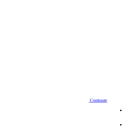
Diminuir fonte
Contraste