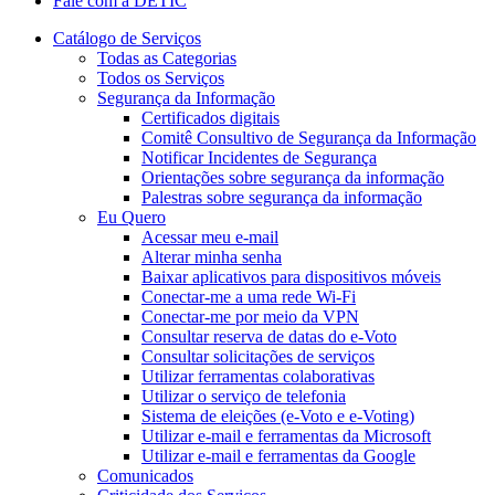
Fale com a DETIC
Catálogo de Serviços
Todas as Categorias
Todos os Serviços
Segurança da Informação
Certificados digitais
Comitê Consultivo de Segurança da Informação
Notificar Incidentes de Segurança
Orientações sobre segurança da informação
Palestras sobre segurança da informação
Eu Quero
Acessar meu e-mail
Alterar minha senha
Baixar aplicativos para dispositivos móveis
Conectar-me a uma rede Wi-Fi
Conectar-me por meio da VPN
Consultar reserva de datas do e-Voto
Consultar solicitações de serviços
Utilizar ferramentas colaborativas
Utilizar o serviço de telefonia
Sistema de eleições (e-Voto e e-Voting)
Utilizar e-mail e ferramentas da Microsoft
Utilizar e-mail e ferramentas da Google
Comunicados