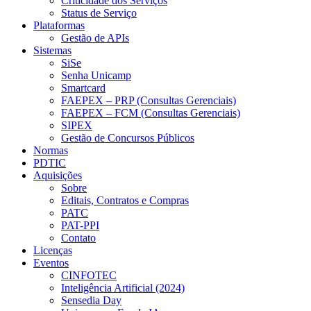
Criticidade dos Serviços
Status de Serviço
Plataformas
Gestão de APIs
Sistemas
SiSe
Senha Unicamp
Smartcard
FAEPEX – PRP (Consultas Gerenciais)
FAEPEX – FCM (Consultas Gerenciais)
SIPEX
Gestão de Concursos Públicos
Normas
PDTIC
Aquisições
Sobre
Editais, Contratos e Compras
PATC
PAT-PPI
Contato
Licenças
Eventos
CINFOTEC
Inteligência Artificial (2024)
Sensedia Day