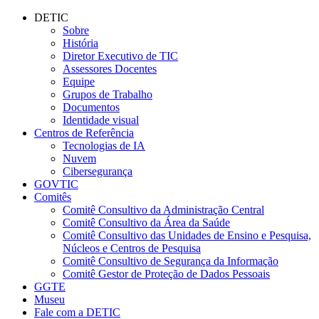
Conteúdo principal
Menu principal
Rodapé
DETIC
Sobre
História
Diretor Executivo de TIC
Assessores Docentes
Equipe
Grupos de Trabalho
Documentos
Identidade visual
Centros de Referência
Tecnologias de IA
Nuvem
Cibersegurança
GOVTIC
Comitês
Comitê Consultivo da Administração Central
Comitê Consultivo da Área da Saúde
Comitê Consultivo das Unidades de Ensino e Pesquisa,
Núcleos e Centros de Pesquisa
Comitê Consultivo de Segurança da Informação
Comitê Gestor de Proteção de Dados Pessoais
GGTE
Museu
Fale com a DETIC