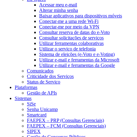
Acessar meu e-mail
Alterar minha senha
Baixar aplicativos para dispositivos móveis
Conectar-me a uma rede Wi-Fi
Conectar-me por meio da VPN
Consultar reserva de datas do e-Voto
Consultar solicitações de serviços
Utilizar ferramentas colaborativas
Utilizar o serviço de telefonia
Sistema de eleições (e-Voto e e-Voting)
Utilizar e-mail e ferramentas da Microsoft
Utilizar e-mail e ferramentas da Google
Comunicados
Criticidade dos Serviços
Status de Serviço
Plataformas
Gestão de APIs
Sistemas
SiSe
Senha Unicamp
Smartcard
FAEPEX – PRP (Consultas Gerenciais)
FAEPEX – FCM (Consultas Gerenciais)
SIPEX
Gestão de Concursos Públicos