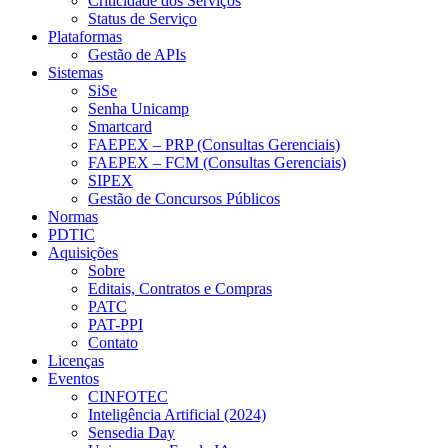
Criticidade dos Serviços
Status de Serviço
Plataformas
Gestão de APIs
Sistemas
SiSe
Senha Unicamp
Smartcard
FAEPEX – PRP (Consultas Gerenciais)
FAEPEX – FCM (Consultas Gerenciais)
SIPEX
Gestão de Concursos Públicos
Normas
PDTIC
Aquisições
Sobre
Editais, Contratos e Compras
PATC
PAT-PPI
Contato
Licenças
Eventos
CINFOTEC
Inteligência Artificial (2024)
Sensedia Day