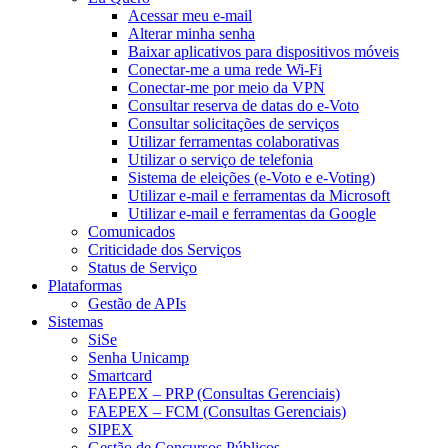
Acessar meu e-mail
Alterar minha senha
Baixar aplicativos para dispositivos móveis
Conectar-me a uma rede Wi-Fi
Conectar-me por meio da VPN
Consultar reserva de datas do e-Voto
Consultar solicitações de serviços
Utilizar ferramentas colaborativas
Utilizar o serviço de telefonia
Sistema de eleições (e-Voto e e-Voting)
Utilizar e-mail e ferramentas da Microsoft
Utilizar e-mail e ferramentas da Google
Comunicados
Criticidade dos Serviços
Status de Serviço
Plataformas
Gestão de APIs
Sistemas
SiSe
Senha Unicamp
Smartcard
FAEPEX – PRP (Consultas Gerenciais)
FAEPEX – FCM (Consultas Gerenciais)
SIPEX
Gestão de Concursos Públicos