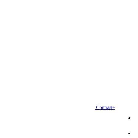
Diminuir fonte
Contraste