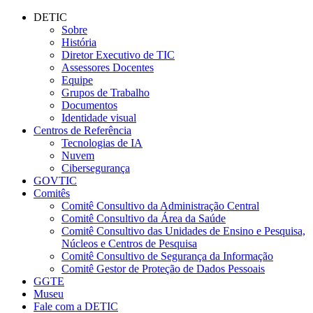
Conteúdo principal
Menu principal
Rodapé
DETIC
Sobre
História
Diretor Executivo de TIC
Assessores Docentes
Equipe
Grupos de Trabalho
Documentos
Identidade visual
Centros de Referência
Tecnologias de IA
Nuvem
Cibersegurança
GOVTIC
Comitês
Comitê Consultivo da Administração Central
Comitê Consultivo da Área da Saúde
Comitê Consultivo das Unidades de Ensino e Pesquisa,
Núcleos e Centros de Pesquisa
Comitê Consultivo de Segurança da Informação
Comitê Gestor de Proteção de Dados Pessoais
GGTE
Museu
Fale com a DETIC