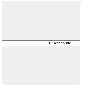
Buscar
Buscar no site
Buscar
Aumentar fonte