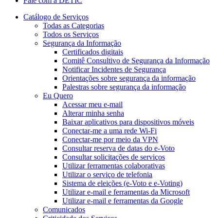
Fale com a DETIC
Catálogo de Serviços
Todas as Categorias
Todos os Serviços
Segurança da Informação
Certificados digitais
Comitê Consultivo de Segurança da Informação
Notificar Incidentes de Segurança
Orientações sobre segurança da informação
Palestras sobre segurança da informação
Eu Quero
Acessar meu e-mail
Alterar minha senha
Baixar aplicativos para dispositivos móveis
Conectar-me a uma rede Wi-Fi
Conectar-me por meio da VPN
Consultar reserva de datas do e-Voto
Consultar solicitações de serviços
Utilizar ferramentas colaborativas
Utilizar o serviço de telefonia
Sistema de eleições (e-Voto e e-Voting)
Utilizar e-mail e ferramentas da Microsoft
Utilizar e-mail e ferramentas da Google
Comunicados