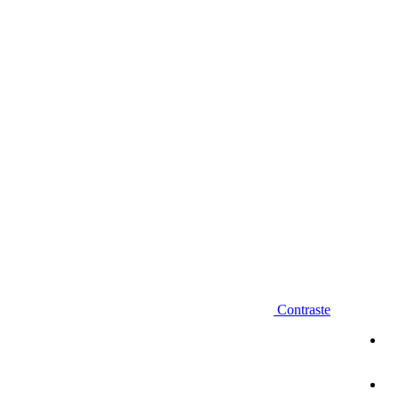
Diminuir fonte
Contraste