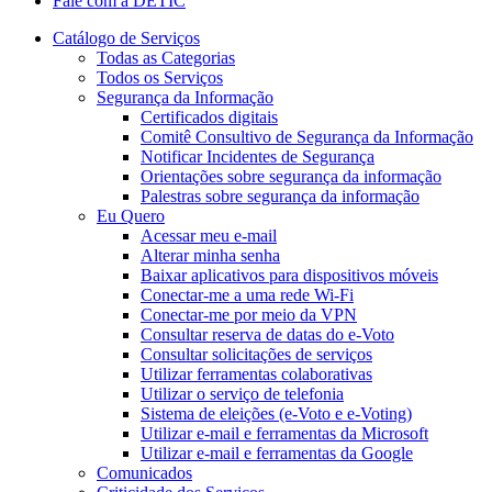
Fale com a DETIC
Catálogo de Serviços
Todas as Categorias
Todos os Serviços
Segurança da Informação
Certificados digitais
Comitê Consultivo de Segurança da Informação
Notificar Incidentes de Segurança
Orientações sobre segurança da informação
Palestras sobre segurança da informação
Eu Quero
Acessar meu e-mail
Alterar minha senha
Baixar aplicativos para dispositivos móveis
Conectar-me a uma rede Wi-Fi
Conectar-me por meio da VPN
Consultar reserva de datas do e-Voto
Consultar solicitações de serviços
Utilizar ferramentas colaborativas
Utilizar o serviço de telefonia
Sistema de eleições (e-Voto e e-Voting)
Utilizar e-mail e ferramentas da Microsoft
Utilizar e-mail e ferramentas da Google
Comunicados