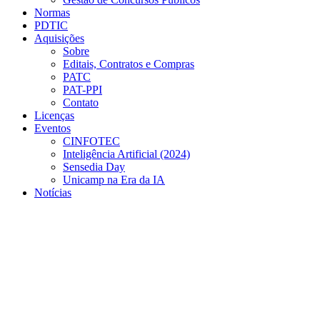
Normas
PDTIC
Aquisições
Sobre
Editais, Contratos e Compras
PATC
PAT-PPI
Contato
Licenças
Eventos
CINFOTEC
Inteligência Artificial (2024)
Sensedia Day
Unicamp na Era da IA
Notícias
Menu