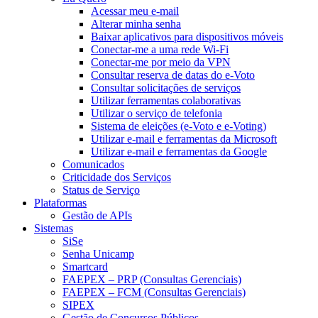
Acessar meu e-mail
Alterar minha senha
Baixar aplicativos para dispositivos móveis
Conectar-me a uma rede Wi-Fi
Conectar-me por meio da VPN
Consultar reserva de datas do e-Voto
Consultar solicitações de serviços
Utilizar ferramentas colaborativas
Utilizar o serviço de telefonia
Sistema de eleições (e-Voto e e-Voting)
Utilizar e-mail e ferramentas da Microsoft
Utilizar e-mail e ferramentas da Google
Comunicados
Criticidade dos Serviços
Status de Serviço
Plataformas
Gestão de APIs
Sistemas
SiSe
Senha Unicamp
Smartcard
FAEPEX – PRP (Consultas Gerenciais)
FAEPEX – FCM (Consultas Gerenciais)
SIPEX
Gestão de Concursos Públicos