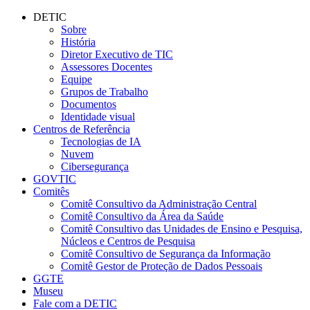
Conteúdo principal
Menu principal
Rodapé
DETIC
Sobre
História
Diretor Executivo de TIC
Assessores Docentes
Equipe
Grupos de Trabalho
Documentos
Identidade visual
Centros de Referência
Tecnologias de IA
Nuvem
Cibersegurança
GOVTIC
Comitês
Comitê Consultivo da Administração Central
Comitê Consultivo da Área da Saúde
Comitê Consultivo das Unidades de Ensino e Pesquisa,
Núcleos e Centros de Pesquisa
Comitê Consultivo de Segurança da Informação
Comitê Gestor de Proteção de Dados Pessoais
GGTE
Museu
Fale com a DETIC