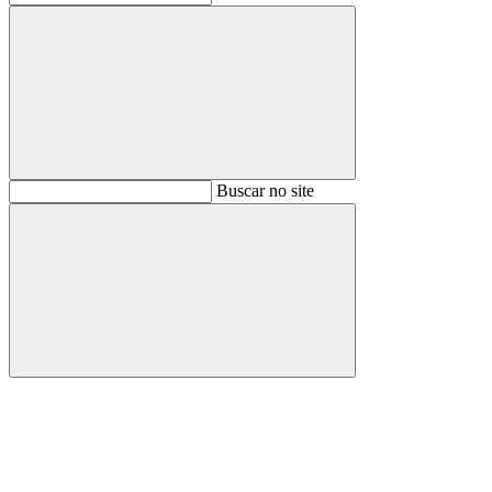
Buscar
Buscar no site
Buscar
Aumentar fonte