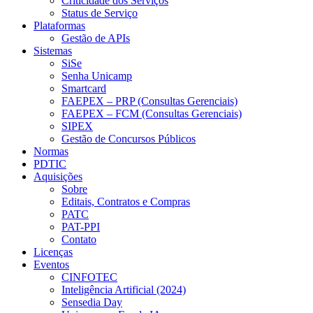
Criticidade dos Serviços
Status de Serviço
Plataformas
Gestão de APIs
Sistemas
SiSe
Senha Unicamp
Smartcard
FAEPEX – PRP (Consultas Gerenciais)
FAEPEX – FCM (Consultas Gerenciais)
SIPEX
Gestão de Concursos Públicos
Normas
PDTIC
Aquisições
Sobre
Editais, Contratos e Compras
PATC
PAT-PPI
Contato
Licenças
Eventos
CINFOTEC
Inteligência Artificial (2024)
Sensedia Day