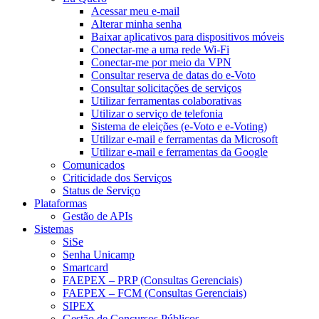
Acessar meu e-mail
Alterar minha senha
Baixar aplicativos para dispositivos móveis
Conectar-me a uma rede Wi-Fi
Conectar-me por meio da VPN
Consultar reserva de datas do e-Voto
Consultar solicitações de serviços
Utilizar ferramentas colaborativas
Utilizar o serviço de telefonia
Sistema de eleições (e-Voto e e-Voting)
Utilizar e-mail e ferramentas da Microsoft
Utilizar e-mail e ferramentas da Google
Comunicados
Criticidade dos Serviços
Status de Serviço
Plataformas
Gestão de APIs
Sistemas
SiSe
Senha Unicamp
Smartcard
FAEPEX – PRP (Consultas Gerenciais)
FAEPEX – FCM (Consultas Gerenciais)
SIPEX
Gestão de Concursos Públicos