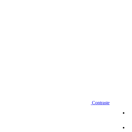
Diminuir fonte
Contraste