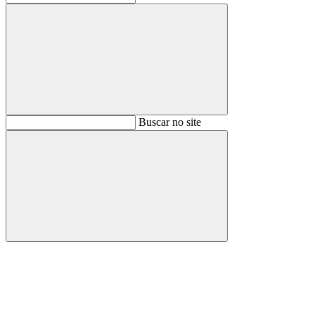
Buscar
Buscar no site
Buscar
Aumentar fonte