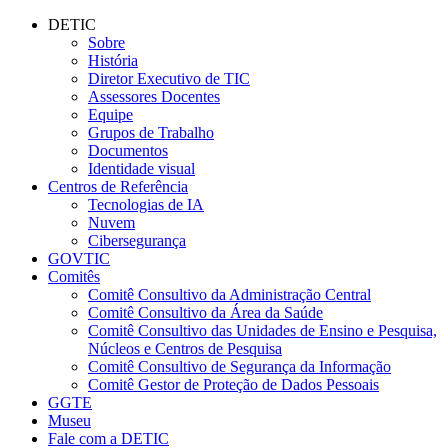
Conteúdo principal
Menu principal
Rodapé
DETIC
Sobre
História
Diretor Executivo de TIC
Assessores Docentes
Equipe
Grupos de Trabalho
Documentos
Identidade visual
Centros de Referência
Tecnologias de IA
Nuvem
Cibersegurança
GOVTIC
Comitês
Comitê Consultivo da Administração Central
Comitê Consultivo da Área da Saúde
Comitê Consultivo das Unidades de Ensino e Pesquisa,
Núcleos e Centros de Pesquisa
Comitê Consultivo de Segurança da Informação
Comitê Gestor de Proteção de Dados Pessoais
GGTE
Museu
Fale com a DETIC