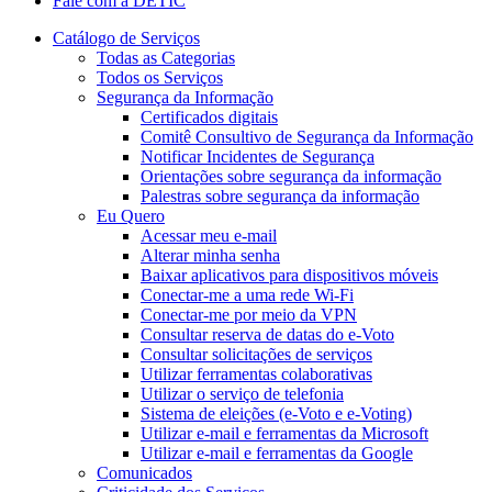
Fale com a DETIC
Catálogo de Serviços
Todas as Categorias
Todos os Serviços
Segurança da Informação
Certificados digitais
Comitê Consultivo de Segurança da Informação
Notificar Incidentes de Segurança
Orientações sobre segurança da informação
Palestras sobre segurança da informação
Eu Quero
Acessar meu e-mail
Alterar minha senha
Baixar aplicativos para dispositivos móveis
Conectar-me a uma rede Wi-Fi
Conectar-me por meio da VPN
Consultar reserva de datas do e-Voto
Consultar solicitações de serviços
Utilizar ferramentas colaborativas
Utilizar o serviço de telefonia
Sistema de eleições (e-Voto e e-Voting)
Utilizar e-mail e ferramentas da Microsoft
Utilizar e-mail e ferramentas da Google
Comunicados