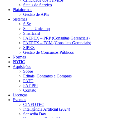
Criticidade dos Serviços
Status de Serviço
Plataformas
Gestão de APIs
Sistemas
SiSe
Senha Unicamp
Smartcard
FAEPEX – PRP (Consultas Gerenciais)
FAEPEX – FCM (Consultas Gerenciais)
SIPEX
Gestão de Concursos Públicos
Normas
PDTIC
Aquisições
Sobre
Editais, Contratos e Compras
PATC
PAT-PPI
Contato
Licenças
Eventos
CINFOTEC
Inteligência Artificial (2024)
Sensedia Day