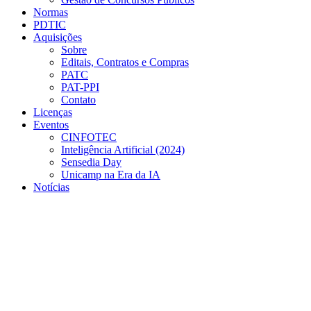
Normas
PDTIC
Aquisições
Sobre
Editais, Contratos e Compras
PATC
PAT-PPI
Contato
Licenças
Eventos
CINFOTEC
Inteligência Artificial (2024)
Sensedia Day
Unicamp na Era da IA
Notícias
Menu