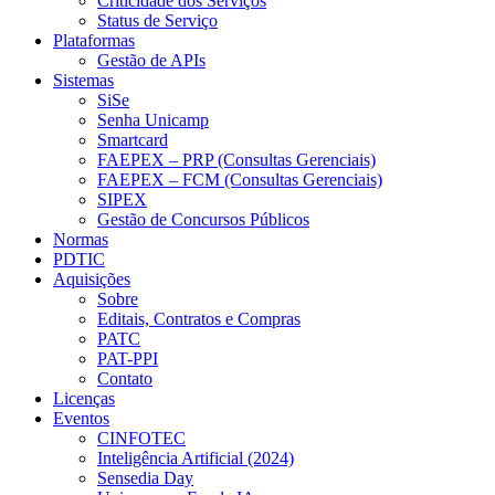
Criticidade dos Serviços
Status de Serviço
Plataformas
Gestão de APIs
Sistemas
SiSe
Senha Unicamp
Smartcard
FAEPEX – PRP (Consultas Gerenciais)
FAEPEX – FCM (Consultas Gerenciais)
SIPEX
Gestão de Concursos Públicos
Normas
PDTIC
Aquisições
Sobre
Editais, Contratos e Compras
PATC
PAT-PPI
Contato
Licenças
Eventos
CINFOTEC
Inteligência Artificial (2024)
Sensedia Day