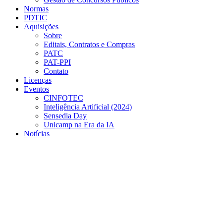
Normas
PDTIC
Aquisições
Sobre
Editais, Contratos e Compras
PATC
PAT-PPI
Contato
Licenças
Eventos
CINFOTEC
Inteligência Artificial (2024)
Sensedia Day
Unicamp na Era da IA
Notícias
Menu