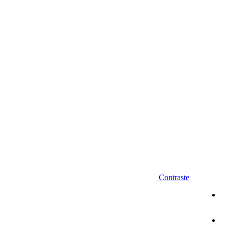
Diminuir fonte
Contraste