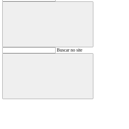
Buscar
Buscar no site
Buscar
Aumentar fonte