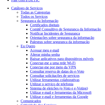
Fale com a DETIC
Catálogo de Serviços
Todas as Categorias
Todos os Serviços
Segurança da Informação
Certificados digitais
Comitê Consultivo de Segurança da Informação
Notificar Incidentes de Segurança
Orientações sobre segurança da informação
Palestras sobre segurança da informação
Eu Quero
Acessar meu e-mail
Alterar minha senha
Baixar aplicativos para dispositivos móveis
Conectar-me a uma rede Wi-Fi
Conectar-me por meio da VPN
Consultar reserva de datas do e-Voto
Consultar solicitações de serviços
Utilizar ferramentas colaborativas
Utilizar o serviço de telefonia
Sistema de eleições (e-Voto e e-Voting)
Utilizar e-mail e ferramentas da Microsoft
Utilizar e-mail e ferramentas da Google
Comunicados