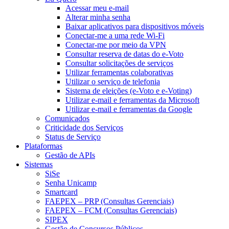
Acessar meu e-mail
Alterar minha senha
Baixar aplicativos para dispositivos móveis
Conectar-me a uma rede Wi-Fi
Conectar-me por meio da VPN
Consultar reserva de datas do e-Voto
Consultar solicitações de serviços
Utilizar ferramentas colaborativas
Utilizar o serviço de telefonia
Sistema de eleições (e-Voto e e-Voting)
Utilizar e-mail e ferramentas da Microsoft
Utilizar e-mail e ferramentas da Google
Comunicados
Criticidade dos Serviços
Status de Serviço
Plataformas
Gestão de APIs
Sistemas
SiSe
Senha Unicamp
Smartcard
FAEPEX – PRP (Consultas Gerenciais)
FAEPEX – FCM (Consultas Gerenciais)
SIPEX
Gestão de Concursos Públicos