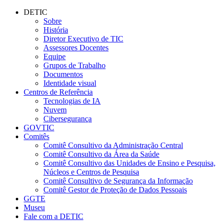
Conteúdo principal
Menu principal
Rodapé
DETIC
Sobre
História
Diretor Executivo de TIC
Assessores Docentes
Equipe
Grupos de Trabalho
Documentos
Identidade visual
Centros de Referência
Tecnologias de IA
Nuvem
Cibersegurança
GOVTIC
Comitês
Comitê Consultivo da Administração Central
Comitê Consultivo da Área da Saúde
Comitê Consultivo das Unidades de Ensino e Pesquisa,
Núcleos e Centros de Pesquisa
Comitê Consultivo de Segurança da Informação
Comitê Gestor de Proteção de Dados Pessoais
GGTE
Museu
Fale com a DETIC