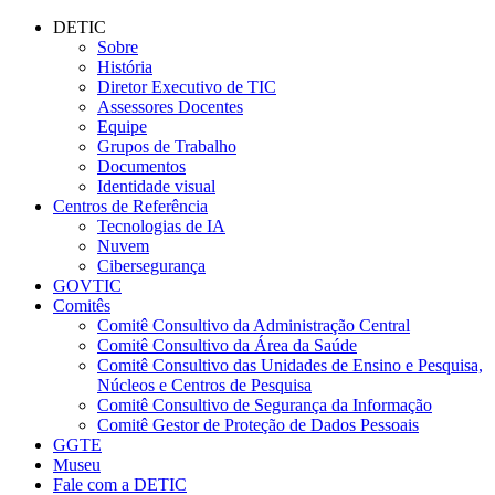
Conteúdo principal
Menu principal
Rodapé
DETIC
Sobre
História
Diretor Executivo de TIC
Assessores Docentes
Equipe
Grupos de Trabalho
Documentos
Identidade visual
Centros de Referência
Tecnologias de IA
Nuvem
Cibersegurança
GOVTIC
Comitês
Comitê Consultivo da Administração Central
Comitê Consultivo da Área da Saúde
Comitê Consultivo das Unidades de Ensino e Pesquisa,
Núcleos e Centros de Pesquisa
Comitê Consultivo de Segurança da Informação
Comitê Gestor de Proteção de Dados Pessoais
GGTE
Museu
Fale com a DETIC