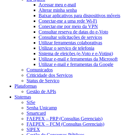
Acessar meu e-mail
Alterar minha senha
Baixar aplicativos para dispositivos móveis
Conectar-me a uma rede Wi-Fi
Conectar-me por meio da VPN
Consultar reserva de datas do e-Voto
Consultar solicitações de serviços
Utilizar ferramentas colaborativas
Utilizar o serviço de telefonia
Sistema de eleições (e-Voto e e-Voting)
Utilizar e-mail e ferramentas da Microsoft
Utilizar e-mail e ferramentas da Google
Comunicados
Criticidade dos Serviços
Status de Serviço
Plataformas
Gestão de APIs
Sistemas
SiSe
Senha Unicamp
Smartcard
FAEPEX – PRP (Consultas Gerenciais)
FAEPEX – FCM (Consultas Gerenciais)
SIPEX
Gestão de Concursos Públicos