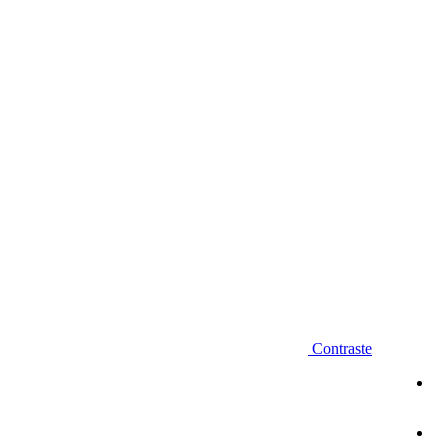
Diminuir fonte
Contraste