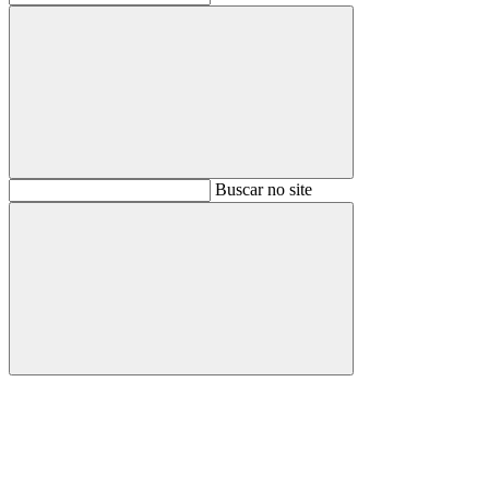
Buscar
Buscar no site
Buscar
Aumentar fonte