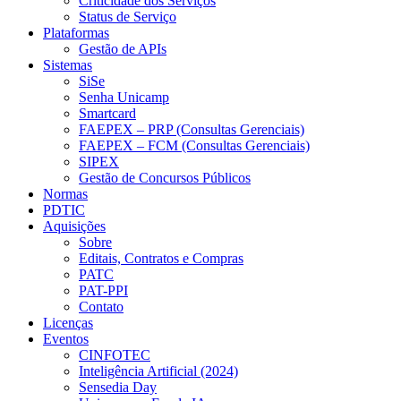
Criticidade dos Serviços
Status de Serviço
Plataformas
Gestão de APIs
Sistemas
SiSe
Senha Unicamp
Smartcard
FAEPEX – PRP (Consultas Gerenciais)
FAEPEX – FCM (Consultas Gerenciais)
SIPEX
Gestão de Concursos Públicos
Normas
PDTIC
Aquisições
Sobre
Editais, Contratos e Compras
PATC
PAT-PPI
Contato
Licenças
Eventos
CINFOTEC
Inteligência Artificial (2024)
Sensedia Day