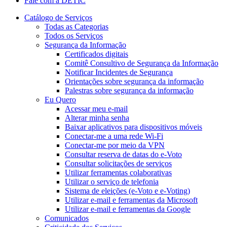
Fale com a DETIC
Catálogo de Serviços
Todas as Categorias
Todos os Serviços
Segurança da Informação
Certificados digitais
Comitê Consultivo de Segurança da Informação
Notificar Incidentes de Segurança
Orientações sobre segurança da informação
Palestras sobre segurança da informação
Eu Quero
Acessar meu e-mail
Alterar minha senha
Baixar aplicativos para dispositivos móveis
Conectar-me a uma rede Wi-Fi
Conectar-me por meio da VPN
Consultar reserva de datas do e-Voto
Consultar solicitações de serviços
Utilizar ferramentas colaborativas
Utilizar o serviço de telefonia
Sistema de eleições (e-Voto e e-Voting)
Utilizar e-mail e ferramentas da Microsoft
Utilizar e-mail e ferramentas da Google
Comunicados