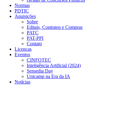
Normas
PDTIC
Aquisições
Sobre
Editais, Contratos e Compras
PATC
PAT-PPI
Contato
Licenças
Eventos
CINFOTEC
Inteligência Artificial (2024)
Sensedia Day
Unicamp na Era da IA
Notícias
Menu