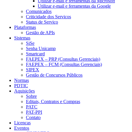
Utilizar e-mail e ferramentas da Microsoft
Utilizar e-mail e ferramentas da Google
Comunicados
Criticidade dos Serviços
Status de Serviço
Plataformas
Gestão de APIs
Sistemas
SiSe
Senha Unicamp
Smartcard
FAEPEX – PRP (Consultas Gerenciais)
FAEPEX – FCM (Consultas Gerenciais)
SIPEX
Gestão de Concursos Públicos
Normas
PDTIC
Aquisições
Sobre
Editais, Contratos e Compras
PATC
PAT-PPI
Contato
Licenças
Eventos