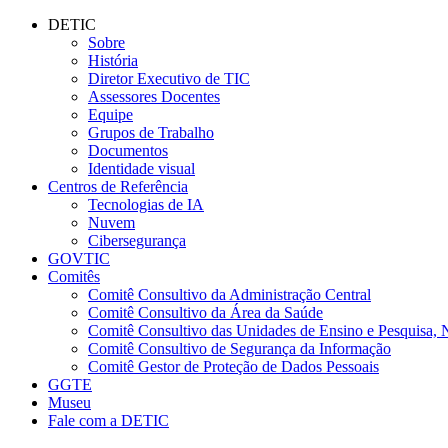
Conteúdo principal
Menu principal
Rodapé
DETIC
Sobre
História
Diretor Executivo de TIC
Assessores Docentes
Equipe
Grupos de Trabalho
Documentos
Identidade visual
Centros de Referência
Tecnologias de IA
Nuvem
Cibersegurança
GOVTIC
Comitês
Comitê Consultivo da Administração Central
Comitê Consultivo da Área da Saúde
Comitê Consultivo das Unidades de Ensino e Pesquisa, 
Comitê Consultivo de Segurança da Informação
Comitê Gestor de Proteção de Dados Pessoais
GGTE
Museu
Fale com a DETIC