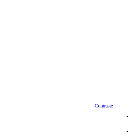
Diminuir fonte
Contraste