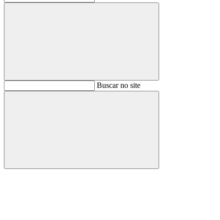
Buscar
Buscar no site
Buscar
Aumentar fonte