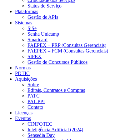
Criticidade dos Serviços
Status de Serviço
Plataformas
Gestão de APIs
Sistemas
SiSe
Senha Unicamp
Smartcard
FAEPEX – PRP (Consultas Gerenciais)
FAEPEX – FCM (Consultas Gerenciais)
SIPEX
Gestão de Concursos Públicos
Normas
PDTIC
Aquisições
Sobre
Editais, Contratos e Compras
PATC
PAT-PPI
Contato
Licenças
Eventos
CINFOTEC
Inteligência Artificial (2024)
Sensedia Day