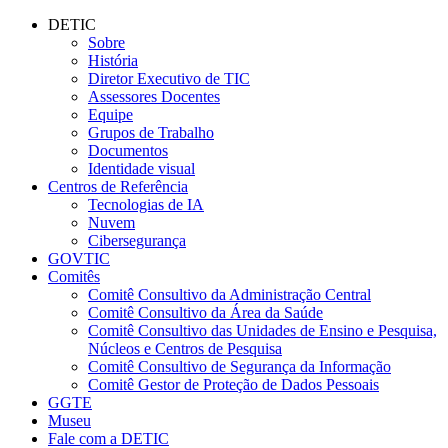
Conteúdo principal
Menu principal
Rodapé
DETIC
Sobre
História
Diretor Executivo de TIC
Assessores Docentes
Equipe
Grupos de Trabalho
Documentos
Identidade visual
Centros de Referência
Tecnologias de IA
Nuvem
Cibersegurança
GOVTIC
Comitês
Comitê Consultivo da Administração Central
Comitê Consultivo da Área da Saúde
Comitê Consultivo das Unidades de Ensino e Pesquisa,
Núcleos e Centros de Pesquisa
Comitê Consultivo de Segurança da Informação
Comitê Gestor de Proteção de Dados Pessoais
GGTE
Museu
Fale com a DETIC