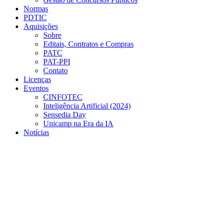
Normas
PDTIC
Aquisições
Sobre
Editais, Contratos e Compras
PATC
PAT-PPI
Contato
Licenças
Eventos
CINFOTEC
Inteligência Artificial (2024)
Sensedia Day
Unicamp na Era da IA
Notícias
Menu