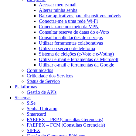
Acessar meu e-mail
Alterar minha senha
Baixar aplicativos para dispositivos móveis
Conectar-me a uma rede Wi-Fi
Conectar-me por meio da VPN
Consultar reserva de datas do e-Voto
Consultar solicitações de serviços
Utilizar ferramentas colaborativas
Utilizar o serviço de telefonia
Sistema de eleições (e-Voto e e-Voting)
Utilizar e-mail e ferramentas da Microsoft
Utilizar e-mail e ferramentas da Google
Comunicados
Criticidade dos Serviços
Status de Serviço
Plataformas
Gestão de APIs
Sistemas
SiSe
Senha Unicamp
Smartcard
FAEPEX – PRP (Consultas Gerenciais)
FAEPEX – FCM (Consultas Gerenciais)
SIPEX
Gestão de Concursos Públicos