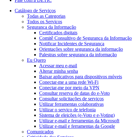
Fale com a DETIC
Catálogo de Serviços
Todas as Categorias
Todos os Serviços
Segurança da Informação
Certificados digitais
Comitê Consultivo de Segurança da Informação
Notificar Incidentes de Segurança
Orientações sobre segurança da informação
Palestras sobre segurança da informação
Eu Quero
Acessar meu e-mail
Alterar minha senha
Baixar aplicativos para dispositivos móveis
Conectar-me a uma rede Wi-Fi
Conectar-me por meio da VPN
Consultar reserva de datas do e-Voto
Consultar solicitações de serviços
Utilizar ferramentas colaborativas
Utilizar o serviço de telefonia
Sistema de eleições (e-Voto e e-Voting)
Utilizar e-mail e ferramentas da Microsoft
Utilizar e-mail e ferramentas da Google
Comunicados