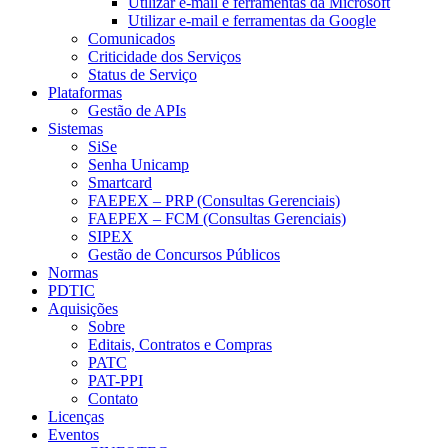
Utilizar e-mail e ferramentas da Microsoft
Utilizar e-mail e ferramentas da Google
Comunicados
Criticidade dos Serviços
Status de Serviço
Plataformas
Gestão de APIs
Sistemas
SiSe
Senha Unicamp
Smartcard
FAEPEX – PRP (Consultas Gerenciais)
FAEPEX – FCM (Consultas Gerenciais)
SIPEX
Gestão de Concursos Públicos
Normas
PDTIC
Aquisições
Sobre
Editais, Contratos e Compras
PATC
PAT-PPI
Contato
Licenças
Eventos