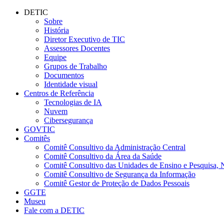
Conteúdo principal
Menu principal
Rodapé
DETIC
Sobre
História
Diretor Executivo de TIC
Assessores Docentes
Equipe
Grupos de Trabalho
Documentos
Identidade visual
Centros de Referência
Tecnologias de IA
Nuvem
Cibersegurança
GOVTIC
Comitês
Comitê Consultivo da Administração Central
Comitê Consultivo da Área da Saúde
Comitê Consultivo das Unidades de Ensino e Pesquisa, 
Comitê Consultivo de Segurança da Informação
Comitê Gestor de Proteção de Dados Pessoais
GGTE
Museu
Fale com a DETIC