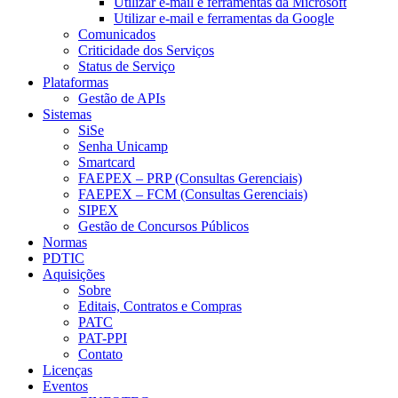
Utilizar e-mail e ferramentas da Microsoft
Utilizar e-mail e ferramentas da Google
Comunicados
Criticidade dos Serviços
Status de Serviço
Plataformas
Gestão de APIs
Sistemas
SiSe
Senha Unicamp
Smartcard
FAEPEX – PRP (Consultas Gerenciais)
FAEPEX – FCM (Consultas Gerenciais)
SIPEX
Gestão de Concursos Públicos
Normas
PDTIC
Aquisições
Sobre
Editais, Contratos e Compras
PATC
PAT-PPI
Contato
Licenças
Eventos