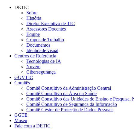
Conteúdo principal
Menu principal
Rodapé
DETIC
Sobre
História
Diretor Executivo de TIC
Assessores Docentes
Equipe
Grupos de Trabalho
Documentos
Identidade visual
Centros de Referência
Tecnologias de IA
Nuvem
Cibersegurança
GOVTIC
Comitês
Comitê Consultivo da Administração Central
Comitê Consultivo da Área da Saúde
Comitê Consultivo das Unidades de Ensino e Pesquisa, 
Comitê Consultivo de Segurança da Informação
Comitê Gestor de Proteção de Dados Pessoais
GGTE
Museu
Fale com a DETIC