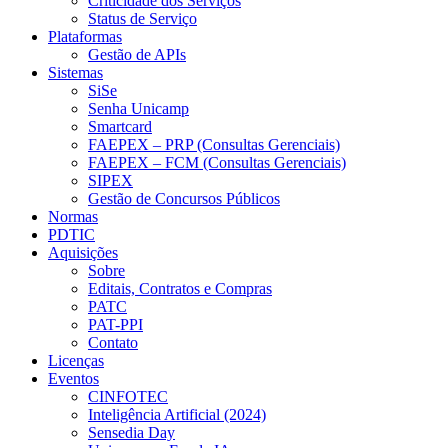
Criticidade dos Serviços
Status de Serviço
Plataformas
Gestão de APIs
Sistemas
SiSe
Senha Unicamp
Smartcard
FAEPEX – PRP (Consultas Gerenciais)
FAEPEX – FCM (Consultas Gerenciais)
SIPEX
Gestão de Concursos Públicos
Normas
PDTIC
Aquisições
Sobre
Editais, Contratos e Compras
PATC
PAT-PPI
Contato
Licenças
Eventos
CINFOTEC
Inteligência Artificial (2024)
Sensedia Day