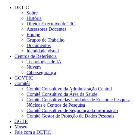
Conteúdo principal
Menu principal
Rodapé
DETIC
Sobre
História
Diretor Executivo de TIC
Assessores Docentes
Equipe
Grupos de Trabalho
Documentos
Identidade visual
Centros de Referência
Tecnologias de IA
Nuvem
Cibersegurança
GOVTIC
Comitês
Comitê Consultivo da Administração Central
Comitê Consultivo da Área da Saúde
Comitê Consultivo das Unidades de Ensino e Pesquisa,
Núcleos e Centros de Pesquisa
Comitê Consultivo de Segurança da Informação
Comitê Gestor de Proteção de Dados Pessoais
GGTE
Museu
Fale com a DETIC