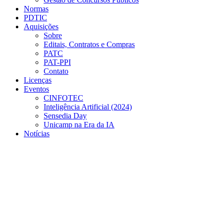
Normas
PDTIC
Aquisições
Sobre
Editais, Contratos e Compras
PATC
PAT-PPI
Contato
Licenças
Eventos
CINFOTEC
Inteligência Artificial (2024)
Sensedia Day
Unicamp na Era da IA
Notícias
Menu