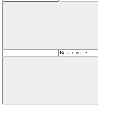
Buscar
Buscar no site
Buscar
Aumentar fonte