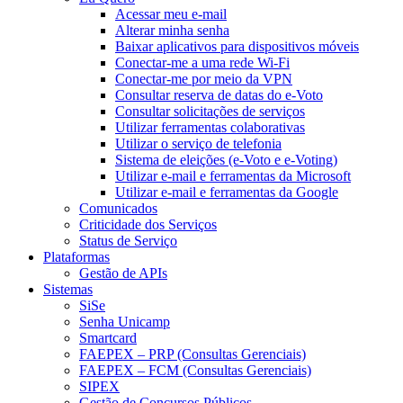
Acessar meu e-mail
Alterar minha senha
Baixar aplicativos para dispositivos móveis
Conectar-me a uma rede Wi-Fi
Conectar-me por meio da VPN
Consultar reserva de datas do e-Voto
Consultar solicitações de serviços
Utilizar ferramentas colaborativas
Utilizar o serviço de telefonia
Sistema de eleições (e-Voto e e-Voting)
Utilizar e-mail e ferramentas da Microsoft
Utilizar e-mail e ferramentas da Google
Comunicados
Criticidade dos Serviços
Status de Serviço
Plataformas
Gestão de APIs
Sistemas
SiSe
Senha Unicamp
Smartcard
FAEPEX – PRP (Consultas Gerenciais)
FAEPEX – FCM (Consultas Gerenciais)
SIPEX
Gestão de Concursos Públicos