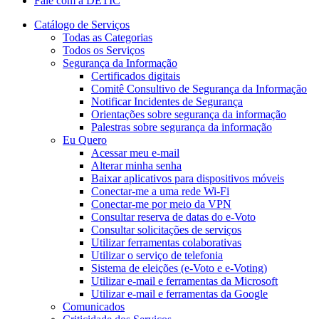
Fale com a DETIC
Catálogo de Serviços
Todas as Categorias
Todos os Serviços
Segurança da Informação
Certificados digitais
Comitê Consultivo de Segurança da Informação
Notificar Incidentes de Segurança
Orientações sobre segurança da informação
Palestras sobre segurança da informação
Eu Quero
Acessar meu e-mail
Alterar minha senha
Baixar aplicativos para dispositivos móveis
Conectar-me a uma rede Wi-Fi
Conectar-me por meio da VPN
Consultar reserva de datas do e-Voto
Consultar solicitações de serviços
Utilizar ferramentas colaborativas
Utilizar o serviço de telefonia
Sistema de eleições (e-Voto e e-Voting)
Utilizar e-mail e ferramentas da Microsoft
Utilizar e-mail e ferramentas da Google
Comunicados