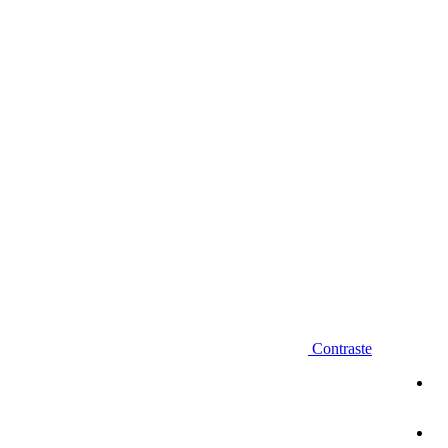
Diminuir fonte
Contraste