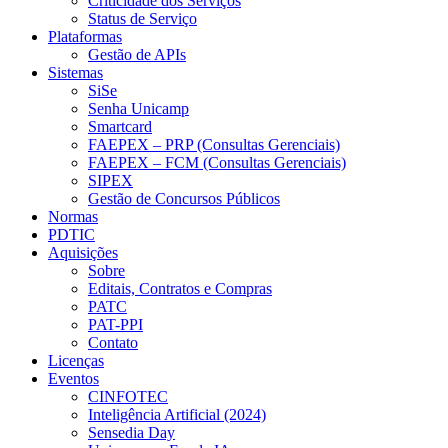
Criticidade dos Serviços
Status de Serviço
Plataformas
Gestão de APIs
Sistemas
SiSe
Senha Unicamp
Smartcard
FAEPEX – PRP (Consultas Gerenciais)
FAEPEX – FCM (Consultas Gerenciais)
SIPEX
Gestão de Concursos Públicos
Normas
PDTIC
Aquisições
Sobre
Editais, Contratos e Compras
PATC
PAT-PPI
Contato
Licenças
Eventos
CINFOTEC
Inteligência Artificial (2024)
Sensedia Day