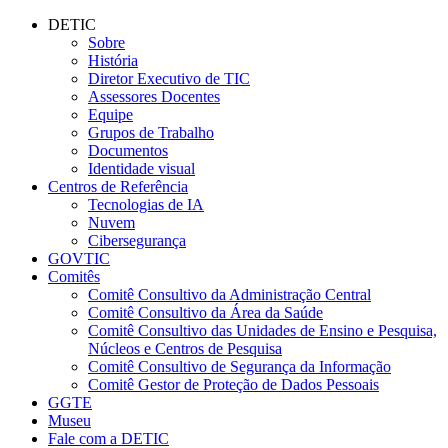
Conteúdo principal
Menu principal
Rodapé
DETIC
Sobre
História
Diretor Executivo de TIC
Assessores Docentes
Equipe
Grupos de Trabalho
Documentos
Identidade visual
Centros de Referência
Tecnologias de IA
Nuvem
Cibersegurança
GOVTIC
Comitês
Comitê Consultivo da Administração Central
Comitê Consultivo da Área da Saúde
Comitê Consultivo das Unidades de Ensino e Pesquisa,
Núcleos e Centros de Pesquisa
Comitê Consultivo de Segurança da Informação
Comitê Gestor de Proteção de Dados Pessoais
GGTE
Museu
Fale com a DETIC