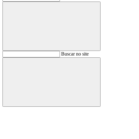
Buscar
Buscar no site
Buscar
Aumentar fonte