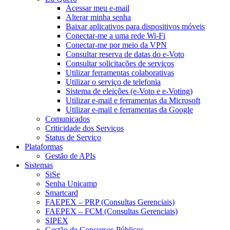
Acessar meu e-mail
Alterar minha senha
Baixar aplicativos para dispositivos móveis
Conectar-me a uma rede Wi-Fi
Conectar-me por meio da VPN
Consultar reserva de datas do e-Voto
Consultar solicitações de serviços
Utilizar ferramentas colaborativas
Utilizar o serviço de telefonia
Sistema de eleições (e-Voto e e-Voting)
Utilizar e-mail e ferramentas da Microsoft
Utilizar e-mail e ferramentas da Google
Comunicados
Criticidade dos Serviços
Status de Serviço
Plataformas
Gestão de APIs
Sistemas
SiSe
Senha Unicamp
Smartcard
FAEPEX – PRP (Consultas Gerenciais)
FAEPEX – FCM (Consultas Gerenciais)
SIPEX
Gestão de Concursos Públicos