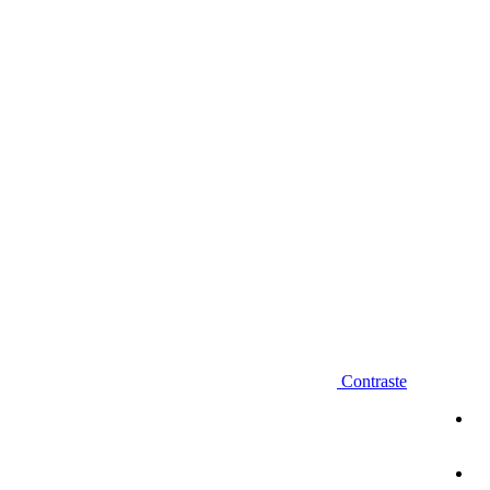
Diminuir fonte
Contraste