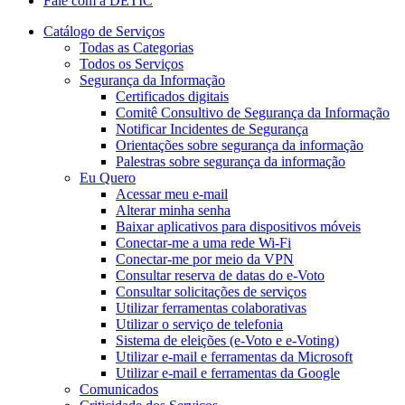
Fale com a DETIC
Catálogo de Serviços
Todas as Categorias
Todos os Serviços
Segurança da Informação
Certificados digitais
Comitê Consultivo de Segurança da Informação
Notificar Incidentes de Segurança
Orientações sobre segurança da informação
Palestras sobre segurança da informação
Eu Quero
Acessar meu e-mail
Alterar minha senha
Baixar aplicativos para dispositivos móveis
Conectar-me a uma rede Wi-Fi
Conectar-me por meio da VPN
Consultar reserva de datas do e-Voto
Consultar solicitações de serviços
Utilizar ferramentas colaborativas
Utilizar o serviço de telefonia
Sistema de eleições (e-Voto e e-Voting)
Utilizar e-mail e ferramentas da Microsoft
Utilizar e-mail e ferramentas da Google
Comunicados