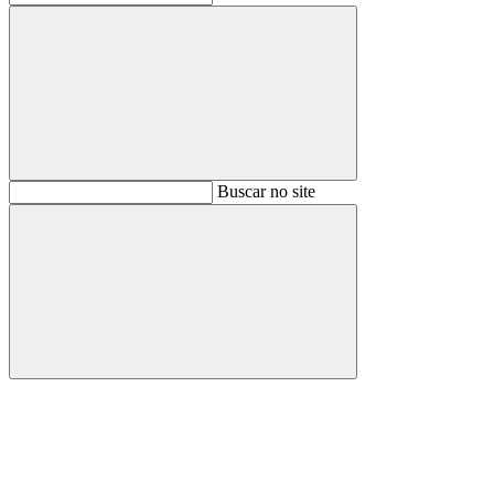
Buscar
Buscar no site
Buscar
Aumentar fonte