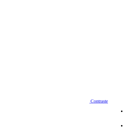
Diminuir fonte
Contraste