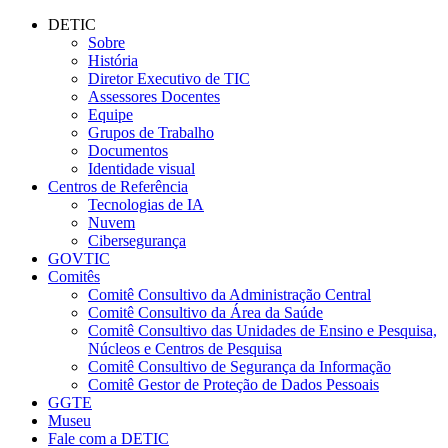
Conteúdo principal
Menu principal
Rodapé
DETIC
Sobre
História
Diretor Executivo de TIC
Assessores Docentes
Equipe
Grupos de Trabalho
Documentos
Identidade visual
Centros de Referência
Tecnologias de IA
Nuvem
Cibersegurança
GOVTIC
Comitês
Comitê Consultivo da Administração Central
Comitê Consultivo da Área da Saúde
Comitê Consultivo das Unidades de Ensino e Pesquisa,
Núcleos e Centros de Pesquisa
Comitê Consultivo de Segurança da Informação
Comitê Gestor de Proteção de Dados Pessoais
GGTE
Museu
Fale com a DETIC