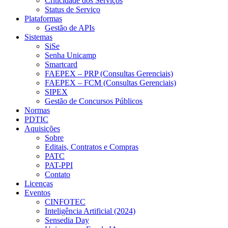
Criticidade dos Serviços
Status de Serviço
Plataformas
Gestão de APIs
Sistemas
SiSe
Senha Unicamp
Smartcard
FAEPEX – PRP (Consultas Gerenciais)
FAEPEX – FCM (Consultas Gerenciais)
SIPEX
Gestão de Concursos Públicos
Normas
PDTIC
Aquisições
Sobre
Editais, Contratos e Compras
PATC
PAT-PPI
Contato
Licenças
Eventos
CINFOTEC
Inteligência Artificial (2024)
Sensedia Day