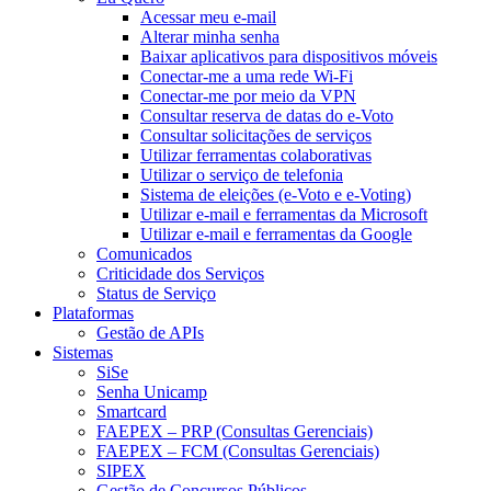
Acessar meu e-mail
Alterar minha senha
Baixar aplicativos para dispositivos móveis
Conectar-me a uma rede Wi-Fi
Conectar-me por meio da VPN
Consultar reserva de datas do e-Voto
Consultar solicitações de serviços
Utilizar ferramentas colaborativas
Utilizar o serviço de telefonia
Sistema de eleições (e-Voto e e-Voting)
Utilizar e-mail e ferramentas da Microsoft
Utilizar e-mail e ferramentas da Google
Comunicados
Criticidade dos Serviços
Status de Serviço
Plataformas
Gestão de APIs
Sistemas
SiSe
Senha Unicamp
Smartcard
FAEPEX – PRP (Consultas Gerenciais)
FAEPEX – FCM (Consultas Gerenciais)
SIPEX
Gestão de Concursos Públicos