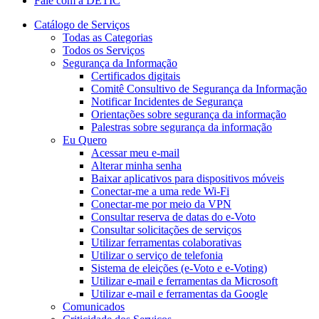
Fale com a DETIC
Catálogo de Serviços
Todas as Categorias
Todos os Serviços
Segurança da Informação
Certificados digitais
Comitê Consultivo de Segurança da Informação
Notificar Incidentes de Segurança
Orientações sobre segurança da informação
Palestras sobre segurança da informação
Eu Quero
Acessar meu e-mail
Alterar minha senha
Baixar aplicativos para dispositivos móveis
Conectar-me a uma rede Wi-Fi
Conectar-me por meio da VPN
Consultar reserva de datas do e-Voto
Consultar solicitações de serviços
Utilizar ferramentas colaborativas
Utilizar o serviço de telefonia
Sistema de eleições (e-Voto e e-Voting)
Utilizar e-mail e ferramentas da Microsoft
Utilizar e-mail e ferramentas da Google
Comunicados