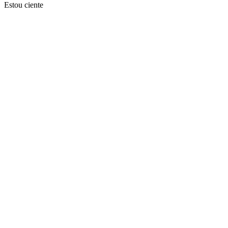
Estou ciente
Ir para o topo