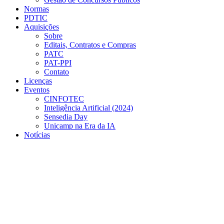
Normas
PDTIC
Aquisições
Sobre
Editais, Contratos e Compras
PATC
PAT-PPI
Contato
Licenças
Eventos
CINFOTEC
Inteligência Artificial (2024)
Sensedia Day
Unicamp na Era da IA
Notícias
Menu