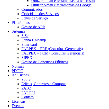
Utilizar e-mail e ferramentas da Microsoft
Utilizar e-mail e ferramentas da Google
Comunicados
Criticidade dos Serviços
Status de Serviço
Plataformas
Gestão de APIs
Sistemas
SiSe
Senha Unicamp
Smartcard
FAEPEX – PRP (Consultas Gerenciais)
FAEPEX – FCM (Consultas Gerenciais)
SIPEX
Gestão de Concursos Públicos
Normas
PDTIC
Aquisições
Sobre
Editais, Contratos e Compras
PATC
PAT-PPI
Contato
Licenças
Eventos