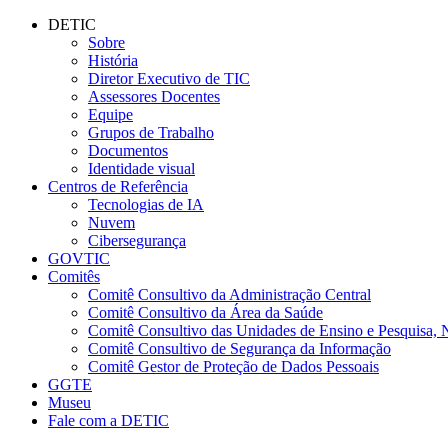
Conteúdo principal
Menu principal
Rodapé
DETIC
Sobre
História
Diretor Executivo de TIC
Assessores Docentes
Equipe
Grupos de Trabalho
Documentos
Identidade visual
Centros de Referência
Tecnologias de IA
Nuvem
Cibersegurança
GOVTIC
Comitês
Comitê Consultivo da Administração Central
Comitê Consultivo da Área da Saúde
Comitê Consultivo das Unidades de Ensino e Pesquisa, 
Comitê Consultivo de Segurança da Informação
Comitê Gestor de Proteção de Dados Pessoais
GGTE
Museu
Fale com a DETIC