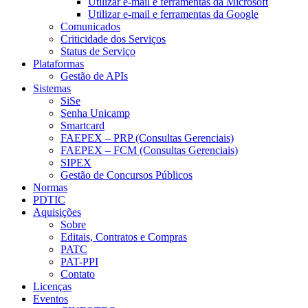
Utilizar e-mail e ferramentas da Microsoft
Utilizar e-mail e ferramentas da Google
Comunicados
Criticidade dos Serviços
Status de Serviço
Plataformas
Gestão de APIs
Sistemas
SiSe
Senha Unicamp
Smartcard
FAEPEX – PRP (Consultas Gerenciais)
FAEPEX – FCM (Consultas Gerenciais)
SIPEX
Gestão de Concursos Públicos
Normas
PDTIC
Aquisições
Sobre
Editais, Contratos e Compras
PATC
PAT-PPI
Contato
Licenças
Eventos