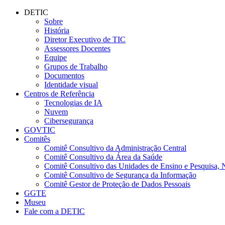
Conteúdo principal
Menu principal
Rodapé
DETIC
Sobre
História
Diretor Executivo de TIC
Assessores Docentes
Equipe
Grupos de Trabalho
Documentos
Identidade visual
Centros de Referência
Tecnologias de IA
Nuvem
Cibersegurança
GOVTIC
Comitês
Comitê Consultivo da Administração Central
Comitê Consultivo da Área da Saúde
Comitê Consultivo das Unidades de Ensino e Pesquisa, 
Comitê Consultivo de Segurança da Informação
Comitê Gestor de Proteção de Dados Pessoais
GGTE
Museu
Fale com a DETIC