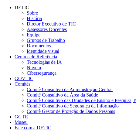
Conteúdo principal
Menu principal
Rodapé
DETIC
Sobre
História
Diretor Executivo de TIC
Assessores Docentes
Equipe
Grupos de Trabalho
Documentos
Identidade visual
Centros de Referência
Tecnologias de IA
Nuvem
Cibersegurança
GOVTIC
Comitês
Comitê Consultivo da Administração Central
Comitê Consultivo da Área da Saúde
Comitê Consultivo das Unidades de Ensino e Pesquisa, 
Comitê Consultivo de Segurança da Informação
Comitê Gestor de Proteção de Dados Pessoais
GGTE
Museu
Fale com a DETIC