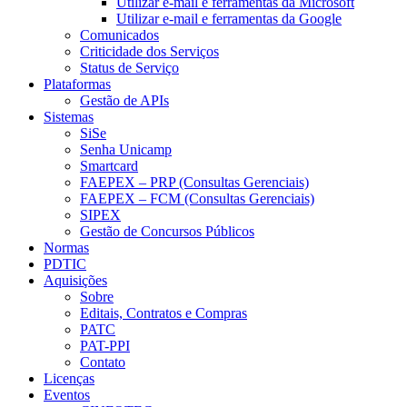
Utilizar e-mail e ferramentas da Microsoft
Utilizar e-mail e ferramentas da Google
Comunicados
Criticidade dos Serviços
Status de Serviço
Plataformas
Gestão de APIs
Sistemas
SiSe
Senha Unicamp
Smartcard
FAEPEX – PRP (Consultas Gerenciais)
FAEPEX – FCM (Consultas Gerenciais)
SIPEX
Gestão de Concursos Públicos
Normas
PDTIC
Aquisições
Sobre
Editais, Contratos e Compras
PATC
PAT-PPI
Contato
Licenças
Eventos