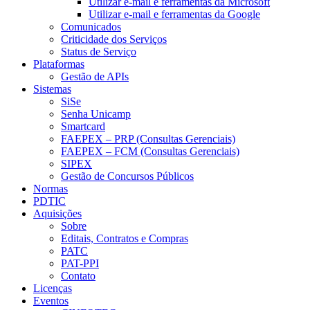
Utilizar e-mail e ferramentas da Microsoft
Utilizar e-mail e ferramentas da Google
Comunicados
Criticidade dos Serviços
Status de Serviço
Plataformas
Gestão de APIs
Sistemas
SiSe
Senha Unicamp
Smartcard
FAEPEX – PRP (Consultas Gerenciais)
FAEPEX – FCM (Consultas Gerenciais)
SIPEX
Gestão de Concursos Públicos
Normas
PDTIC
Aquisições
Sobre
Editais, Contratos e Compras
PATC
PAT-PPI
Contato
Licenças
Eventos