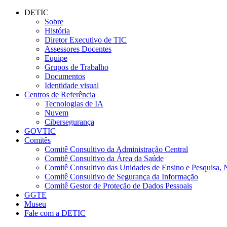
Conteúdo principal
Menu principal
Rodapé
DETIC
Sobre
História
Diretor Executivo de TIC
Assessores Docentes
Equipe
Grupos de Trabalho
Documentos
Identidade visual
Centros de Referência
Tecnologias de IA
Nuvem
Cibersegurança
GOVTIC
Comitês
Comitê Consultivo da Administração Central
Comitê Consultivo da Área da Saúde
Comitê Consultivo das Unidades de Ensino e Pesquisa, 
Comitê Consultivo de Segurança da Informação
Comitê Gestor de Proteção de Dados Pessoais
GGTE
Museu
Fale com a DETIC