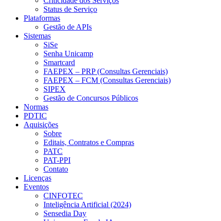
Criticidade dos Serviços
Status de Serviço
Plataformas
Gestão de APIs
Sistemas
SiSe
Senha Unicamp
Smartcard
FAEPEX – PRP (Consultas Gerenciais)
FAEPEX – FCM (Consultas Gerenciais)
SIPEX
Gestão de Concursos Públicos
Normas
PDTIC
Aquisições
Sobre
Editais, Contratos e Compras
PATC
PAT-PPI
Contato
Licenças
Eventos
CINFOTEC
Inteligência Artificial (2024)
Sensedia Day