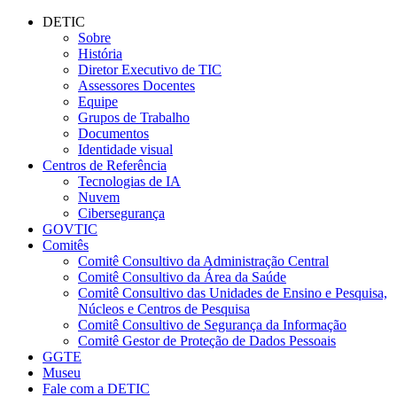
Conteúdo principal
Menu principal
Rodapé
DETIC
Sobre
História
Diretor Executivo de TIC
Assessores Docentes
Equipe
Grupos de Trabalho
Documentos
Identidade visual
Centros de Referência
Tecnologias de IA
Nuvem
Cibersegurança
GOVTIC
Comitês
Comitê Consultivo da Administração Central
Comitê Consultivo da Área da Saúde
Comitê Consultivo das Unidades de Ensino e Pesquisa,
Núcleos e Centros de Pesquisa
Comitê Consultivo de Segurança da Informação
Comitê Gestor de Proteção de Dados Pessoais
GGTE
Museu
Fale com a DETIC