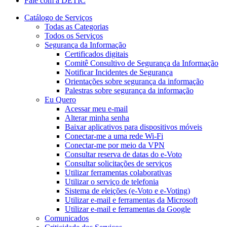
Fale com a DETIC
Catálogo de Serviços
Todas as Categorias
Todos os Serviços
Segurança da Informação
Certificados digitais
Comitê Consultivo de Segurança da Informação
Notificar Incidentes de Segurança
Orientações sobre segurança da informação
Palestras sobre segurança da informação
Eu Quero
Acessar meu e-mail
Alterar minha senha
Baixar aplicativos para dispositivos móveis
Conectar-me a uma rede Wi-Fi
Conectar-me por meio da VPN
Consultar reserva de datas do e-Voto
Consultar solicitações de serviços
Utilizar ferramentas colaborativas
Utilizar o serviço de telefonia
Sistema de eleições (e-Voto e e-Voting)
Utilizar e-mail e ferramentas da Microsoft
Utilizar e-mail e ferramentas da Google
Comunicados