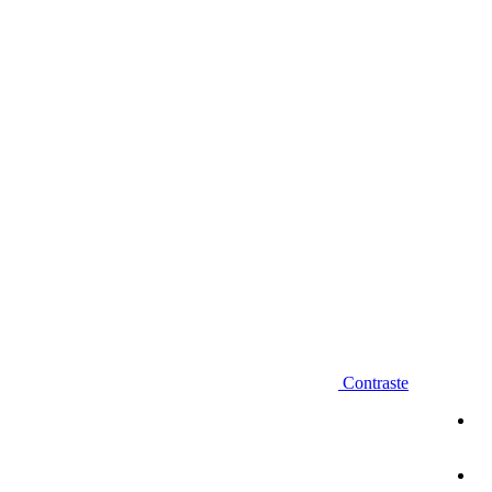
Diminuir fonte
Contraste