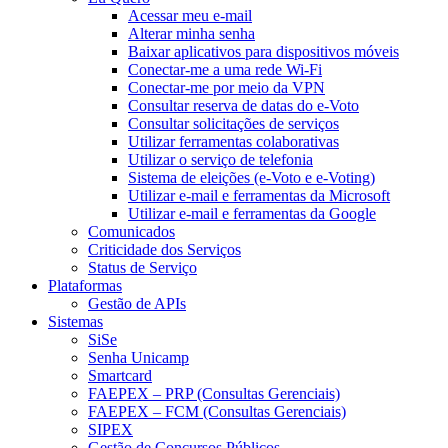
Acessar meu e-mail
Alterar minha senha
Baixar aplicativos para dispositivos móveis
Conectar-me a uma rede Wi-Fi
Conectar-me por meio da VPN
Consultar reserva de datas do e-Voto
Consultar solicitações de serviços
Utilizar ferramentas colaborativas
Utilizar o serviço de telefonia
Sistema de eleições (e-Voto e e-Voting)
Utilizar e-mail e ferramentas da Microsoft
Utilizar e-mail e ferramentas da Google
Comunicados
Criticidade dos Serviços
Status de Serviço
Plataformas
Gestão de APIs
Sistemas
SiSe
Senha Unicamp
Smartcard
FAEPEX – PRP (Consultas Gerenciais)
FAEPEX – FCM (Consultas Gerenciais)
SIPEX
Gestão de Concursos Públicos