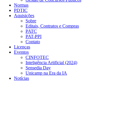
Normas
PDTIC
Aquisições
Sobre
Editais, Contratos e Compras
PATC
PAT-PPI
Contato
Licenças
Eventos
CINFOTEC
Inteligência Artificial (2024)
Sensedia Day
Unicamp na Era da IA
Notícias
Menu