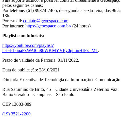
Para suporte técnico, é possível contatar diretamente a Geoespaço
pelos seguintes canais:
Por telefone: (61) 99374-7405, de segunda a sexta-feira, das 9h às
18h.
Por e-mail:
contato@geoespaco.com
.
Por internet:
https://geoespaco.com.br/
(24 horas).
Playlist com tutoriais:
https://youtube.com/playlist?
list=PL6uaFxWAl6n86WKMYVPy0qt_inHfFzTMT
.
Prazo de validade da Parceria: 01/11/2022.
Data de publicação: 28/10/2021
Diretoria Executiva de Tecnologia da Informação e Comunicação
Rua Saturnino de Brito, 45 – Cidade Universitária Zeferino Vaz
Barão Geraldo – Campinas – São Paulo
CEP 13083-889
(19) 3521-2200
Link para o Youtube