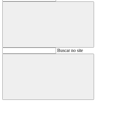
Buscar
Buscar no site
Buscar
Aumentar fonte