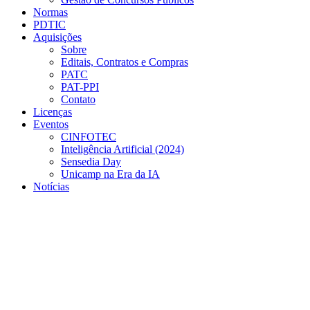
Normas
PDTIC
Aquisições
Sobre
Editais, Contratos e Compras
PATC
PAT-PPI
Contato
Licenças
Eventos
CINFOTEC
Inteligência Artificial (2024)
Sensedia Day
Unicamp na Era da IA
Notícias
Menu