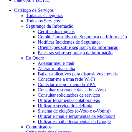
Fale com a DETIC
Catálogo de Serviços
Todas as Categorias
Todos os Serviços
Segurança da Informação
Certificados digitais
Comitê Consultivo de Segurança da Informação
Notificar Incidentes de Segurança
Orientações sobre segurança da informação
Palestras sobre segurança da informação
Eu Quero
Acessar meu e-mail
Alterar minha senha
Baixar aplicativos para dispositivos móveis
Conectar-me a uma rede Wi-Fi
Conectar-me por meio da VPN
Consultar reserva de datas do e-Voto
Consultar solicitações de serviços
Utilizar ferramentas colaborativas
Utilizar o serviço de telefonia
Sistema de eleições (e-Voto e e-Voting)
Utilizar e-mail e ferramentas da Microsoft
Utilizar e-mail e ferramentas da Google
Comunicados