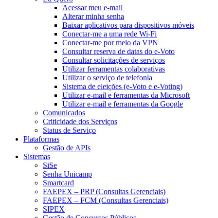
Acessar meu e-mail
Alterar minha senha
Baixar aplicativos para dispositivos móveis
Conectar-me a uma rede Wi-Fi
Conectar-me por meio da VPN
Consultar reserva de datas do e-Voto
Consultar solicitações de serviços
Utilizar ferramentas colaborativas
Utilizar o serviço de telefonia
Sistema de eleições (e-Voto e e-Voting)
Utilizar e-mail e ferramentas da Microsoft
Utilizar e-mail e ferramentas da Google
Comunicados
Criticidade dos Serviços
Status de Serviço
Plataformas
Gestão de APIs
Sistemas
SiSe
Senha Unicamp
Smartcard
FAEPEX – PRP (Consultas Gerenciais)
FAEPEX – FCM (Consultas Gerenciais)
SIPEX
Gestão de Concursos Públicos