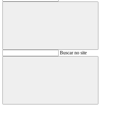
Buscar
Buscar no site
Buscar
Aumentar fonte