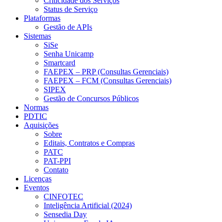
Criticidade dos Serviços
Status de Serviço
Plataformas
Gestão de APIs
Sistemas
SiSe
Senha Unicamp
Smartcard
FAEPEX – PRP (Consultas Gerenciais)
FAEPEX – FCM (Consultas Gerenciais)
SIPEX
Gestão de Concursos Públicos
Normas
PDTIC
Aquisições
Sobre
Editais, Contratos e Compras
PATC
PAT-PPI
Contato
Licenças
Eventos
CINFOTEC
Inteligência Artificial (2024)
Sensedia Day