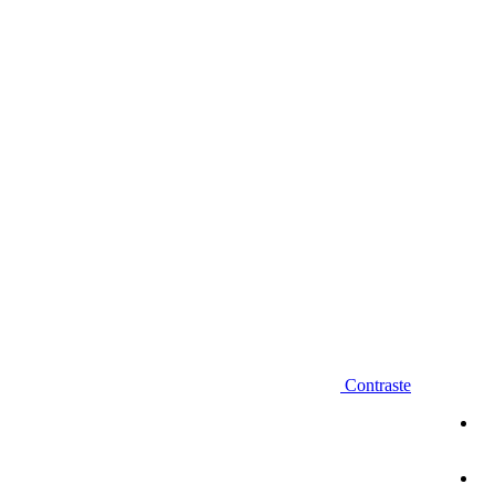
Diminuir fonte
Contraste