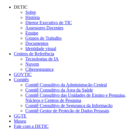
Conteúdo principal
Menu principal
Rodapé
DETIC
Sobre
História
Diretor Executivo de TIC
Assessores Docentes
Equipe
Grupos de Trabalho
Documentos
Identidade visual
Centros de Referência
Tecnologias de IA
Nuvem
Cibersegurança
GOVTIC
Comitês
Comitê Consultivo da Administração Central
Comitê Consultivo da Área da Saúde
Comitê Consultivo das Unidades de Ensino e Pesquisa,
Núcleos e Centros de Pesquisa
Comitê Consultivo de Segurança da Informação
Comitê Gestor de Proteção de Dados Pessoais
GGTE
Museu
Fale com a DETIC