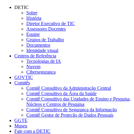
Conteúdo principal
Menu principal
Rodapé
DETIC
Sobre
História
Diretor Executivo de TIC
Assessores Docentes
Equipe
Grupos de Trabalho
Documentos
Identidade visual
Centros de Referência
Tecnologias de IA
Nuvem
Cibersegurança
GOVTIC
Comitês
Comitê Consultivo da Administração Central
Comitê Consultivo da Área da Saúde
Comitê Consultivo das Unidades de Ensino e Pesquisa,
Núcleos e Centros de Pesquisa
Comitê Consultivo de Segurança da Informação
Comitê Gestor de Proteção de Dados Pessoais
GGTE
Museu
Fale com a DETIC