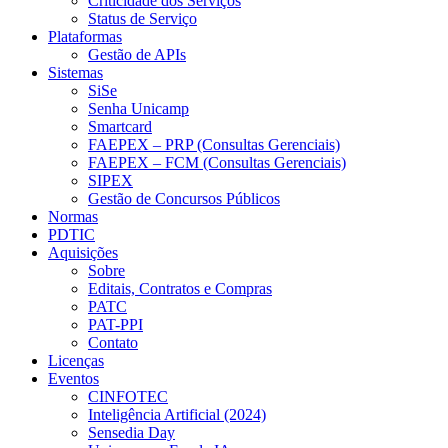
Criticidade dos Serviços
Status de Serviço
Plataformas
Gestão de APIs
Sistemas
SiSe
Senha Unicamp
Smartcard
FAEPEX – PRP (Consultas Gerenciais)
FAEPEX – FCM (Consultas Gerenciais)
SIPEX
Gestão de Concursos Públicos
Normas
PDTIC
Aquisições
Sobre
Editais, Contratos e Compras
PATC
PAT-PPI
Contato
Licenças
Eventos
CINFOTEC
Inteligência Artificial (2024)
Sensedia Day