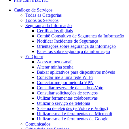
Fale com a DETIC
Catálogo de Serviços
Todas as Categorias
Todos os Serviços
Segurança da Informação
Certificados digitais
Comitê Consultivo de Segurança da Informação
Notificar Incidentes de Segurança
Orientações sobre segurança da informação
Palestras sobre segurança da informação
Eu Quero
Acessar meu e-mail
Alterar minha senha
Baixar aplicativos para dispositivos móveis
Conectar-me a uma rede Wi-Fi
Conectar-me por meio da VPN
Consultar reserva de datas do e-Voto
Consultar solicitações de serviços
Utilizar ferramentas colaborativas
Utilizar o serviço de telefonia
Sistema de eleições (e-Voto e e-Voting)
Utilizar e-mail e ferramentas da Microsoft
Utilizar e-mail e ferramentas da Google
Comunicados