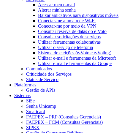
Acessar meu e-mail
Alterar minha senha
Baixar aplicativos para dispositivos móveis
Conectar-me a uma rede Wi-Fi
Conectar-me por meio da VPN
Consultar reserva de datas do e-Voto
Consultar solicitações de serviços
Utilizar ferramentas colaborativas
Utilizar o serviço de telefonia
Sistema de eleições (e-Voto e e-Voting)
Utilizar e-mail e ferramentas da Microsoft
Utilizar e-mail e ferramentas da Google
Comunicados
Criticidade dos Serviços
Status de Serviço
Plataformas
Gestão de APIs
Sistemas
SiSe
Senha Unicamp
Smartcard
FAEPEX – PRP (Consultas Gerenciais)
FAEPEX – FCM (Consultas Gerenciais)
SIPEX
Gestão de Concursos Públicos