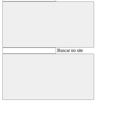
Buscar
Buscar no site
Buscar
Aumentar fonte