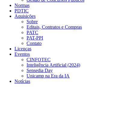
Normas
PDTIC
Aquisições
Sobre
Editais, Contratos e Compras
PATC
PAT-PPI
Contato
Licenças
Eventos
CINFOTEC
Inteligência Artificial (2024)
Sensedia Day
Unicamp na Era da IA
Notícias
Menu