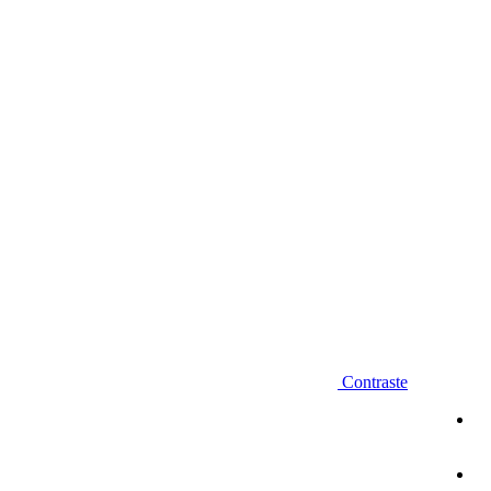
Diminuir fonte
Contraste