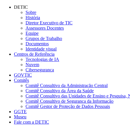
Conteúdo principal
Menu principal
Rodapé
DETIC
Sobre
História
Diretor Executivo de TIC
Assessores Docentes
Equipe
Grupos de Trabalho
Documentos
Identidade visual
Centros de Referência
Tecnologias de IA
Nuvem
Cibersegurança
GOVTIC
Comitês
Comitê Consultivo da Administração Central
Comitê Consultivo da Área da Saúde
Comitê Consultivo das Unidades de Ensino e Pesquisa, 
Comitê Consultivo de Segurança da Informação
Comitê Gestor de Proteção de Dados Pessoais
GGTE
Museu
Fale com a DETIC