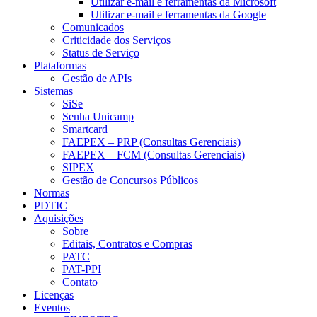
Utilizar e-mail e ferramentas da Microsoft
Utilizar e-mail e ferramentas da Google
Comunicados
Criticidade dos Serviços
Status de Serviço
Plataformas
Gestão de APIs
Sistemas
SiSe
Senha Unicamp
Smartcard
FAEPEX – PRP (Consultas Gerenciais)
FAEPEX – FCM (Consultas Gerenciais)
SIPEX
Gestão de Concursos Públicos
Normas
PDTIC
Aquisições
Sobre
Editais, Contratos e Compras
PATC
PAT-PPI
Contato
Licenças
Eventos