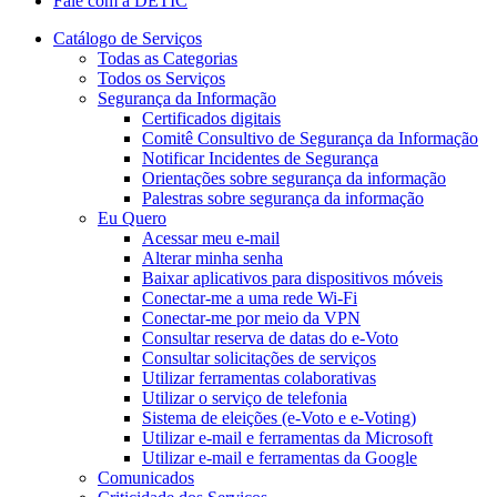
Fale com a DETIC
Catálogo de Serviços
Todas as Categorias
Todos os Serviços
Segurança da Informação
Certificados digitais
Comitê Consultivo de Segurança da Informação
Notificar Incidentes de Segurança
Orientações sobre segurança da informação
Palestras sobre segurança da informação
Eu Quero
Acessar meu e-mail
Alterar minha senha
Baixar aplicativos para dispositivos móveis
Conectar-me a uma rede Wi-Fi
Conectar-me por meio da VPN
Consultar reserva de datas do e-Voto
Consultar solicitações de serviços
Utilizar ferramentas colaborativas
Utilizar o serviço de telefonia
Sistema de eleições (e-Voto e e-Voting)
Utilizar e-mail e ferramentas da Microsoft
Utilizar e-mail e ferramentas da Google
Comunicados