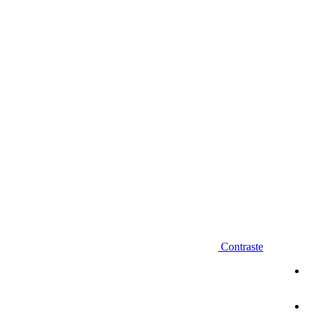
Diminuir fonte
Contraste