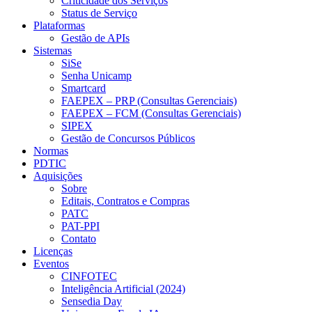
Criticidade dos Serviços
Status de Serviço
Plataformas
Gestão de APIs
Sistemas
SiSe
Senha Unicamp
Smartcard
FAEPEX – PRP (Consultas Gerenciais)
FAEPEX – FCM (Consultas Gerenciais)
SIPEX
Gestão de Concursos Públicos
Normas
PDTIC
Aquisições
Sobre
Editais, Contratos e Compras
PATC
PAT-PPI
Contato
Licenças
Eventos
CINFOTEC
Inteligência Artificial (2024)
Sensedia Day