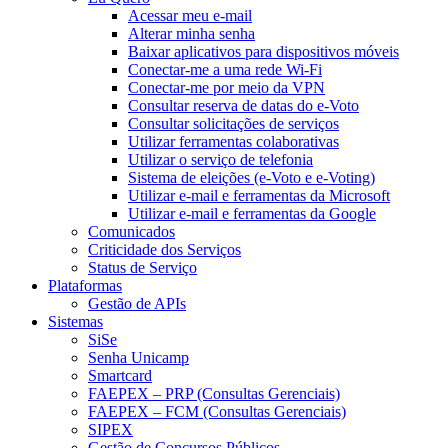
Acessar meu e-mail
Alterar minha senha
Baixar aplicativos para dispositivos móveis
Conectar-me a uma rede Wi-Fi
Conectar-me por meio da VPN
Consultar reserva de datas do e-Voto
Consultar solicitações de serviços
Utilizar ferramentas colaborativas
Utilizar o serviço de telefonia
Sistema de eleições (e-Voto e e-Voting)
Utilizar e-mail e ferramentas da Microsoft
Utilizar e-mail e ferramentas da Google
Comunicados
Criticidade dos Serviços
Status de Serviço
Plataformas
Gestão de APIs
Sistemas
SiSe
Senha Unicamp
Smartcard
FAEPEX – PRP (Consultas Gerenciais)
FAEPEX – FCM (Consultas Gerenciais)
SIPEX
Gestão de Concursos Públicos