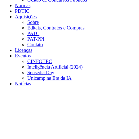
Normas
PDTIC
Aquisições
Sobre
Editais, Contratos e Compras
PATC
PAT-PPI
Contato
Licenças
Eventos
CINFOTEC
Inteligência Artificial (2024)
Sensedia Day
Unicamp na Era da IA
Notícias
Menu