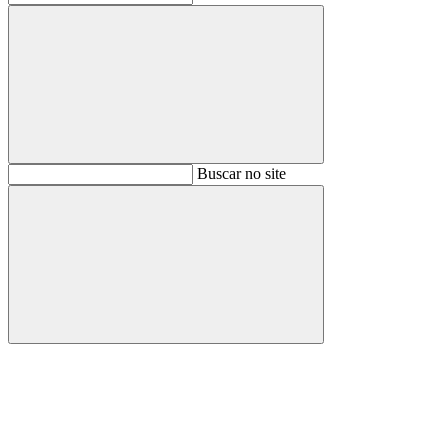
Buscar
Buscar no site
Buscar
Aumentar fonte