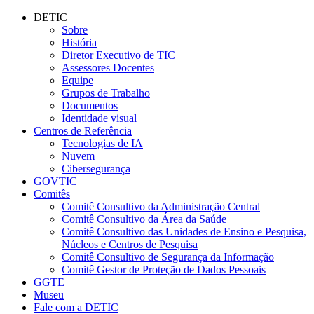
Conteúdo principal
Menu principal
Rodapé
DETIC
Sobre
História
Diretor Executivo de TIC
Assessores Docentes
Equipe
Grupos de Trabalho
Documentos
Identidade visual
Centros de Referência
Tecnologias de IA
Nuvem
Cibersegurança
GOVTIC
Comitês
Comitê Consultivo da Administração Central
Comitê Consultivo da Área da Saúde
Comitê Consultivo das Unidades de Ensino e Pesquisa,
Núcleos e Centros de Pesquisa
Comitê Consultivo de Segurança da Informação
Comitê Gestor de Proteção de Dados Pessoais
GGTE
Museu
Fale com a DETIC