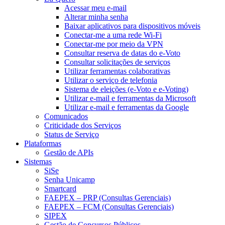
Acessar meu e-mail
Alterar minha senha
Baixar aplicativos para dispositivos móveis
Conectar-me a uma rede Wi-Fi
Conectar-me por meio da VPN
Consultar reserva de datas do e-Voto
Consultar solicitações de serviços
Utilizar ferramentas colaborativas
Utilizar o serviço de telefonia
Sistema de eleições (e-Voto e e-Voting)
Utilizar e-mail e ferramentas da Microsoft
Utilizar e-mail e ferramentas da Google
Comunicados
Criticidade dos Serviços
Status de Serviço
Plataformas
Gestão de APIs
Sistemas
SiSe
Senha Unicamp
Smartcard
FAEPEX – PRP (Consultas Gerenciais)
FAEPEX – FCM (Consultas Gerenciais)
SIPEX
Gestão de Concursos Públicos