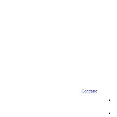
Diminuir fonte
Contraste