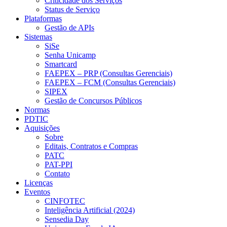
Criticidade dos Serviços
Status de Serviço
Plataformas
Gestão de APIs
Sistemas
SiSe
Senha Unicamp
Smartcard
FAEPEX – PRP (Consultas Gerenciais)
FAEPEX – FCM (Consultas Gerenciais)
SIPEX
Gestão de Concursos Públicos
Normas
PDTIC
Aquisições
Sobre
Editais, Contratos e Compras
PATC
PAT-PPI
Contato
Licenças
Eventos
CINFOTEC
Inteligência Artificial (2024)
Sensedia Day