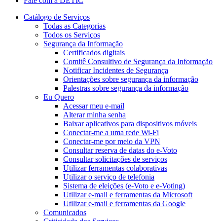
Fale com a DETIC
Catálogo de Serviços
Todas as Categorias
Todos os Serviços
Segurança da Informação
Certificados digitais
Comitê Consultivo de Segurança da Informação
Notificar Incidentes de Segurança
Orientações sobre segurança da informação
Palestras sobre segurança da informação
Eu Quero
Acessar meu e-mail
Alterar minha senha
Baixar aplicativos para dispositivos móveis
Conectar-me a uma rede Wi-Fi
Conectar-me por meio da VPN
Consultar reserva de datas do e-Voto
Consultar solicitações de serviços
Utilizar ferramentas colaborativas
Utilizar o serviço de telefonia
Sistema de eleições (e-Voto e e-Voting)
Utilizar e-mail e ferramentas da Microsoft
Utilizar e-mail e ferramentas da Google
Comunicados