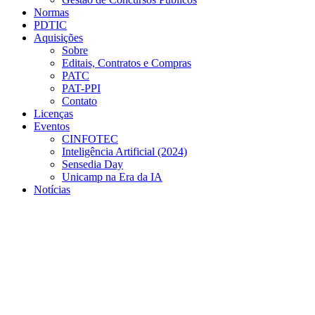
Normas
PDTIC
Aquisições
Sobre
Editais, Contratos e Compras
PATC
PAT-PPI
Contato
Licenças
Eventos
CINFOTEC
Inteligência Artificial (2024)
Sensedia Day
Unicamp na Era da IA
Notícias
Menu