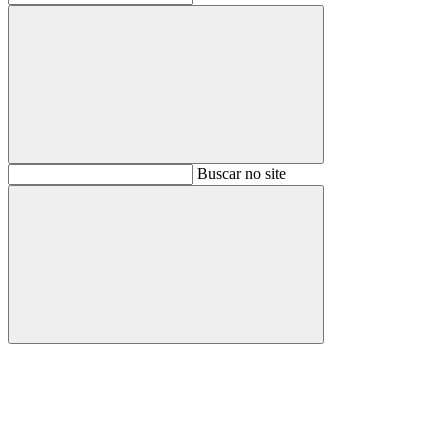
Buscar
Buscar no site
Buscar
Aumentar fonte