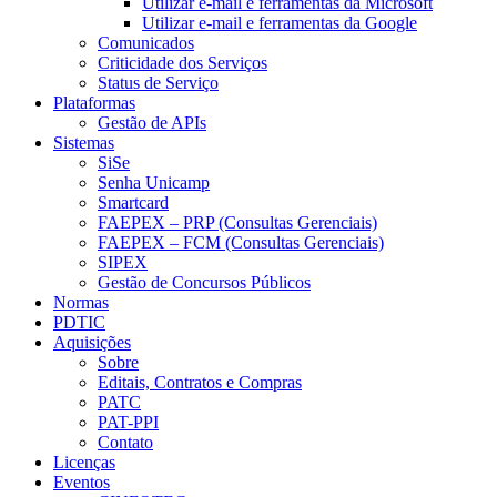
Utilizar e-mail e ferramentas da Microsoft
Utilizar e-mail e ferramentas da Google
Comunicados
Criticidade dos Serviços
Status de Serviço
Plataformas
Gestão de APIs
Sistemas
SiSe
Senha Unicamp
Smartcard
FAEPEX – PRP (Consultas Gerenciais)
FAEPEX – FCM (Consultas Gerenciais)
SIPEX
Gestão de Concursos Públicos
Normas
PDTIC
Aquisições
Sobre
Editais, Contratos e Compras
PATC
PAT-PPI
Contato
Licenças
Eventos