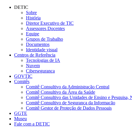
Conteúdo principal
Menu principal
Rodapé
DETIC
Sobre
História
Diretor Executivo de TIC
Assessores Docentes
Equipe
Grupos de Trabalho
Documentos
Identidade visual
Centros de Referência
Tecnologias de IA
Nuvem
Cibersegurança
GOVTIC
Comitês
Comitê Consultivo da Administração Central
Comitê Consultivo da Área da Saúde
Comitê Consultivo das Unidades de Ensino e Pesquisa, 
Comitê Consultivo de Segurança da Informação
Comitê Gestor de Proteção de Dados Pessoais
GGTE
Museu
Fale com a DETIC