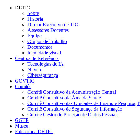
Conteúdo principal
Menu principal
Rodapé
DETIC
Sobre
História
Diretor Executivo de TIC
Assessores Docentes
Equipe
Grupos de Trabalho
Documentos
Identidade visual
Centros de Referência
Tecnologias de IA
Nuvem
Cibersegurança
GOVTIC
Comitês
Comitê Consultivo da Administração Central
Comitê Consultivo da Área da Saúde
Comitê Consultivo das Unidades de Ensino e Pesquisa, 
Comitê Consultivo de Segurança da Informação
Comitê Gestor de Proteção de Dados Pessoais
GGTE
Museu
Fale com a DETIC