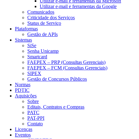
Utilizar e-mail e ferramentas da Microsoft
Utilizar e-mail e ferramentas da Google
Comunicados
Criticidade dos Serviços
Status de Serviço
Plataformas
Gestão de APIs
Sistemas
SiSe
Senha Unicamp
Smartcard
FAEPEX – PRP (Consultas Gerenciais)
FAEPEX – FCM (Consultas Gerenciais)
SIPEX
Gestão de Concursos Públicos
Normas
PDTIC
Aquisições
Sobre
Editais, Contratos e Compras
PATC
PAT-PPI
Contato
Licenças
Eventos