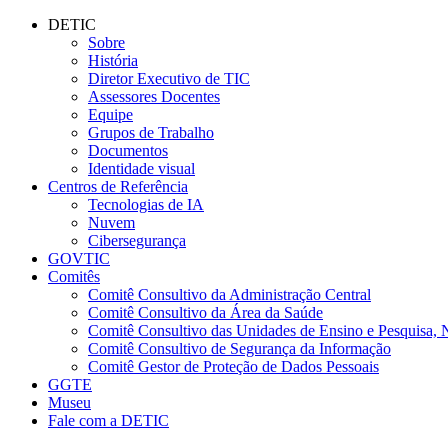
Conteúdo principal
Menu principal
Rodapé
DETIC
Sobre
História
Diretor Executivo de TIC
Assessores Docentes
Equipe
Grupos de Trabalho
Documentos
Identidade visual
Centros de Referência
Tecnologias de IA
Nuvem
Cibersegurança
GOVTIC
Comitês
Comitê Consultivo da Administração Central
Comitê Consultivo da Área da Saúde
Comitê Consultivo das Unidades de Ensino e Pesquisa, 
Comitê Consultivo de Segurança da Informação
Comitê Gestor de Proteção de Dados Pessoais
GGTE
Museu
Fale com a DETIC