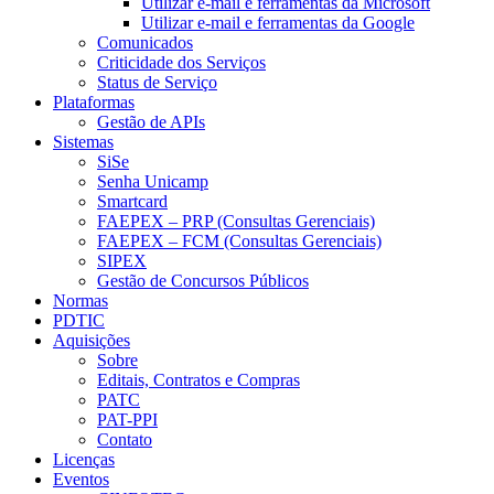
Utilizar e-mail e ferramentas da Microsoft
Utilizar e-mail e ferramentas da Google
Comunicados
Criticidade dos Serviços
Status de Serviço
Plataformas
Gestão de APIs
Sistemas
SiSe
Senha Unicamp
Smartcard
FAEPEX – PRP (Consultas Gerenciais)
FAEPEX – FCM (Consultas Gerenciais)
SIPEX
Gestão de Concursos Públicos
Normas
PDTIC
Aquisições
Sobre
Editais, Contratos e Compras
PATC
PAT-PPI
Contato
Licenças
Eventos