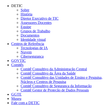
Conteúdo principal
Menu principal
Rodapé
DETIC
Sobre
História
Diretor Executivo de TIC
Assessores Docentes
Equipe
Grupos de Trabalho
Documentos
Identidade visual
Centros de Referência
Tecnologias de IA
Nuvem
Cibersegurança
GOVTIC
Comitês
Comitê Consultivo da Administração Central
Comitê Consultivo da Área da Saúde
Comitê Consultivo das Unidades de Ensino e Pesquisa,
Núcleos e Centros de Pesquisa
Comitê Consultivo de Segurança da Informação
Comitê Gestor de Proteção de Dados Pessoais
GGTE
Museu
Fale com a DETIC