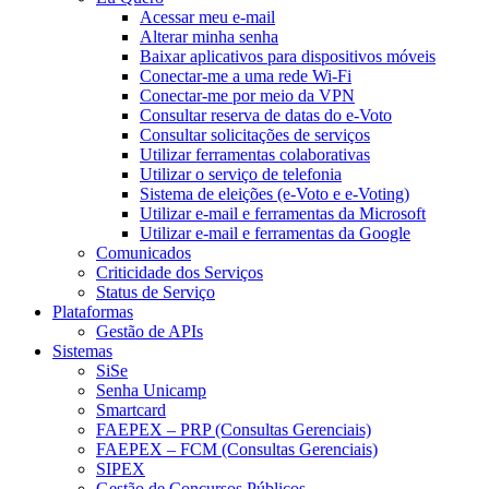
Acessar meu e-mail
Alterar minha senha
Baixar aplicativos para dispositivos móveis
Conectar-me a uma rede Wi-Fi
Conectar-me por meio da VPN
Consultar reserva de datas do e-Voto
Consultar solicitações de serviços
Utilizar ferramentas colaborativas
Utilizar o serviço de telefonia
Sistema de eleições (e-Voto e e-Voting)
Utilizar e-mail e ferramentas da Microsoft
Utilizar e-mail e ferramentas da Google
Comunicados
Criticidade dos Serviços
Status de Serviço
Plataformas
Gestão de APIs
Sistemas
SiSe
Senha Unicamp
Smartcard
FAEPEX – PRP (Consultas Gerenciais)
FAEPEX – FCM (Consultas Gerenciais)
SIPEX
Gestão de Concursos Públicos