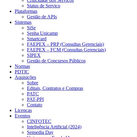
Criticidade dos Serviços
Status de Serviço
Plataformas
Gestão de APIs
Sistemas
SiSe
Senha Unicamp
Smartcard
FAEPEX – PRP (Consultas Gerenciais)
FAEPEX – FCM (Consultas Gerenciais)
SIPEX
Gestão de Concursos Públicos
Normas
PDTIC
Aquisições
Sobre
Editais, Contratos e Compras
PATC
PAT-PPI
Contato
Licenças
Eventos
CINFOTEC
Inteligência Artificial (2024)
Sensedia Day