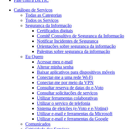
Fale com a DETIC
Catálogo de Serviços
Todas as Categorias
Todos os Serviços
Segurança da Informação
Certificados digitais
Comitê Consultivo de Segurança da Informação
Notificar Incidentes de Segurança
Orientações sobre segurança da informação
Palestras sobre segurança da informação
Eu Quero
Acessar meu e-mail
Alterar minha senha
Baixar aplicativos para dispositivos móveis
Conectar-me a uma rede Wi-Fi
Conectar-me por meio da VPN
Consultar reserva de datas do e-Voto
Consultar solicitações de serviços
Utilizar ferramentas colaborativas
Utilizar o serviço de telefonia
Sistema de eleições (e-Voto e e-Voting)
Utilizar e-mail e ferramentas da Microsoft
Utilizar e-mail e ferramentas da Google
Comunicados