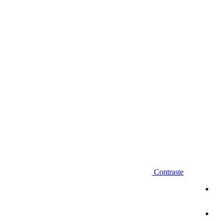
Diminuir fonte
Contraste