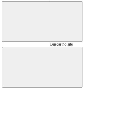
Buscar
Buscar no site
Buscar
Aumentar fonte