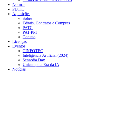
Normas
PDTIC
Aquisições
Sobre
Editais, Contratos e Compras
PATC
PAT-PPI
Contato
Licenças
Eventos
CINFOTEC
Inteligência Artificial (2024)
Sensedia Day
Unicamp na Era da IA
Notícias
Menu