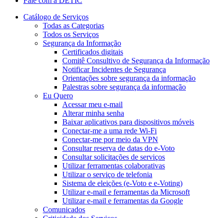
Fale com a DETIC
Catálogo de Serviços
Todas as Categorias
Todos os Serviços
Segurança da Informação
Certificados digitais
Comitê Consultivo de Segurança da Informação
Notificar Incidentes de Segurança
Orientações sobre segurança da informação
Palestras sobre segurança da informação
Eu Quero
Acessar meu e-mail
Alterar minha senha
Baixar aplicativos para dispositivos móveis
Conectar-me a uma rede Wi-Fi
Conectar-me por meio da VPN
Consultar reserva de datas do e-Voto
Consultar solicitações de serviços
Utilizar ferramentas colaborativas
Utilizar o serviço de telefonia
Sistema de eleições (e-Voto e e-Voting)
Utilizar e-mail e ferramentas da Microsoft
Utilizar e-mail e ferramentas da Google
Comunicados