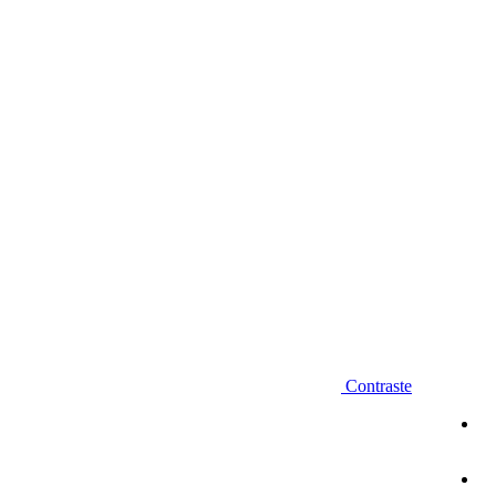
Diminuir fonte
Contraste