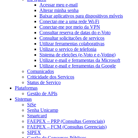
Acessar meu e-mail
Alterar minha senha
Baixar aplicativos para dispositivos móveis
Conectar-me a uma rede Wi-Fi
Conectar-me por meio da VPN
Consultar reserva de datas do e-Voto
Consultar solicitações de serviços
Utilizar ferramentas colaborativas
Utilizar o serviço de telefonia
Sistema de eleições (e-Voto e e-Voting)
Utilizar e-mail e ferramentas da Microsoft
Utilizar e-mail e ferramentas da Google
Comunicados
Criticidade dos Serviços
Status de Serviço
Plataformas
Gestão de APIs
Sistemas
SiSe
Senha Unicamp
Smartcard
FAEPEX – PRP (Consultas Gerenciais)
FAEPEX – FCM (Consultas Gerenciais)
SIPEX
Gestão de Concursos Públicos