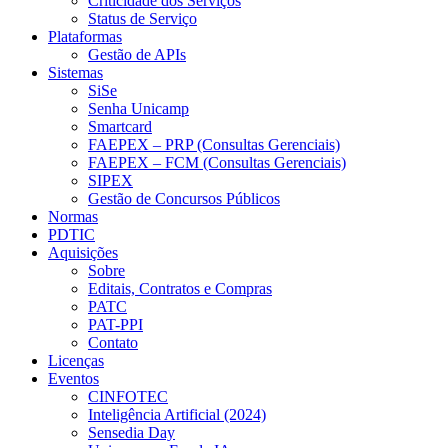
Criticidade dos Serviços
Status de Serviço
Plataformas
Gestão de APIs
Sistemas
SiSe
Senha Unicamp
Smartcard
FAEPEX – PRP (Consultas Gerenciais)
FAEPEX – FCM (Consultas Gerenciais)
SIPEX
Gestão de Concursos Públicos
Normas
PDTIC
Aquisições
Sobre
Editais, Contratos e Compras
PATC
PAT-PPI
Contato
Licenças
Eventos
CINFOTEC
Inteligência Artificial (2024)
Sensedia Day