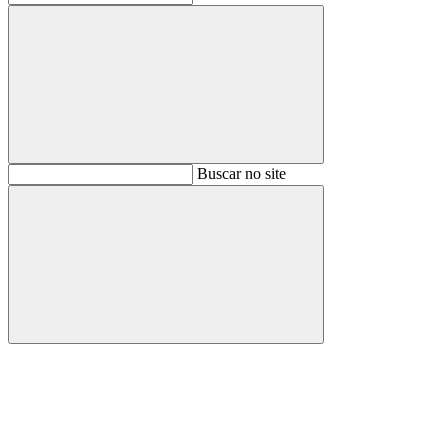
Buscar
Buscar no site
Buscar
Aumentar fonte