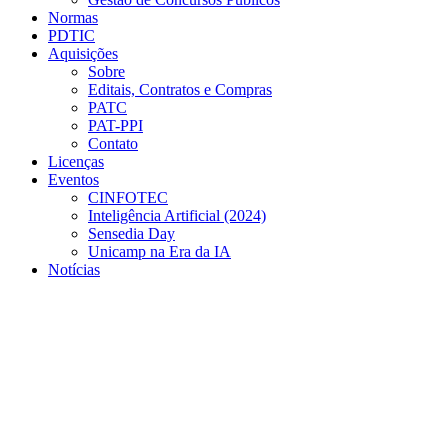
Normas
PDTIC
Aquisições
Sobre
Editais, Contratos e Compras
PATC
PAT-PPI
Contato
Licenças
Eventos
CINFOTEC
Inteligência Artificial (2024)
Sensedia Day
Unicamp na Era da IA
Notícias
Menu