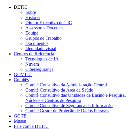
Conteúdo principal
Menu principal
Rodapé
DETIC
Sobre
História
Diretor Executivo de TIC
Assessores Docentes
Equipe
Grupos de Trabalho
Documentos
Identidade visual
Centros de Referência
Tecnologias de IA
Nuvem
Cibersegurança
GOVTIC
Comitês
Comitê Consultivo da Administração Central
Comitê Consultivo da Área da Saúde
Comitê Consultivo das Unidades de Ensino e Pesquisa,
Núcleos e Centros de Pesquisa
Comitê Consultivo de Segurança da Informação
Comitê Gestor de Proteção de Dados Pessoais
GGTE
Museu
Fale com a DETIC