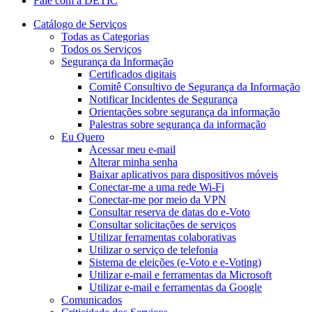
Fale com a DETIC
Catálogo de Serviços
Todas as Categorias
Todos os Serviços
Segurança da Informação
Certificados digitais
Comitê Consultivo de Segurança da Informação
Notificar Incidentes de Segurança
Orientações sobre segurança da informação
Palestras sobre segurança da informação
Eu Quero
Acessar meu e-mail
Alterar minha senha
Baixar aplicativos para dispositivos móveis
Conectar-me a uma rede Wi-Fi
Conectar-me por meio da VPN
Consultar reserva de datas do e-Voto
Consultar solicitações de serviços
Utilizar ferramentas colaborativas
Utilizar o serviço de telefonia
Sistema de eleições (e-Voto e e-Voting)
Utilizar e-mail e ferramentas da Microsoft
Utilizar e-mail e ferramentas da Google
Comunicados