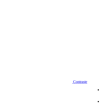
Diminuir fonte
Contraste