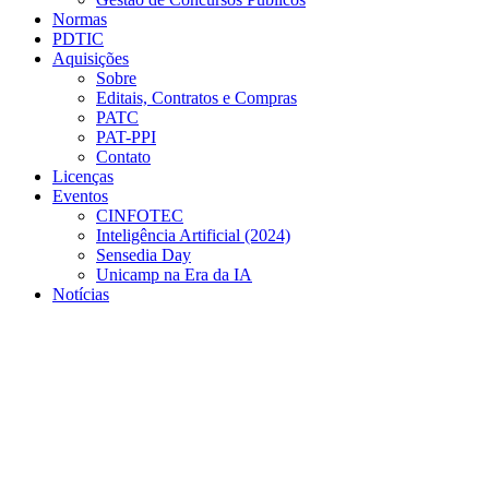
Normas
PDTIC
Aquisições
Sobre
Editais, Contratos e Compras
PATC
PAT-PPI
Contato
Licenças
Eventos
CINFOTEC
Inteligência Artificial (2024)
Sensedia Day
Unicamp na Era da IA
Notícias
Menu