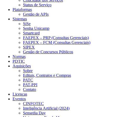
Criticidade dos Serviços
Status de Serviço
Plataformas
Gestão de APIs
Sistemas
SiSe
Senha Unicamp
Smartcard
FAEPEX – PRP (Consultas Gerenciais)
FAEPEX – FCM (Consultas Gerenciais)
SIPEX
Gestão de Concursos Públicos
Normas
PDTIC
Aquisições
Sobre
Editais, Contratos e Compras
PATC
PAT-PPI
Contato
Licenças
Eventos
CINFOTEC
Inteligência Artificial (2024)
Sensedia Day