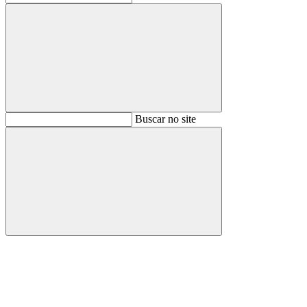
Buscar
Buscar no site
Buscar
Aumentar fonte