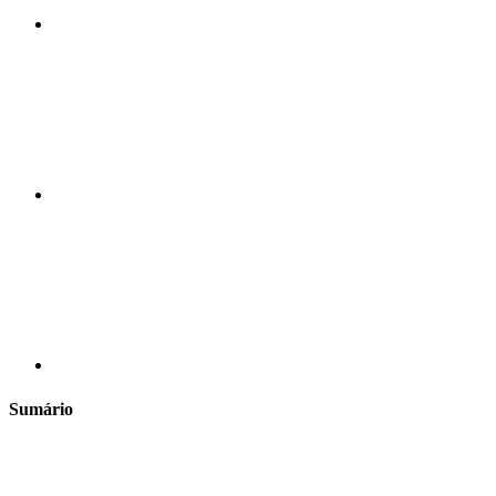
Compartilhar n
Compartilhar p
Sumário