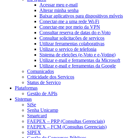
Acessar meu e-mail
Alterar minha senha
Baixar aplicativos para dispositivos móveis
Conectar-me a uma rede Wi-Fi
Conectar-me por meio da VPN
Consultar reserva de datas do e-Voto
Consultar solicitações de serviços
Utilizar ferramentas colaborativas
Utilizar o serviço de telefonia
Sistema de eleições (e-Voto e e-Voting)
Utilizar e-mail e ferramentas da Microsoft
Utilizar e-mail e ferramentas da Google
Comunicados
Criticidade dos Serviços
Status de Serviço
Plataformas
Gestão de APIs
Sistemas
SiSe
Senha Unicamp
Smartcard
FAEPEX – PRP (Consultas Gerenciais)
FAEPEX – FCM (Consultas Gerenciais)
SIPEX
Gestão de Concursos Públicos