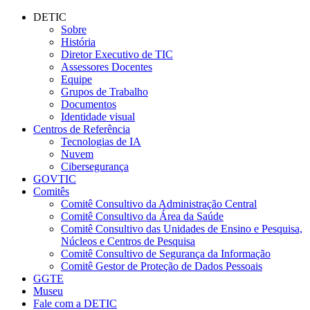
Conteúdo principal
Menu principal
Rodapé
DETIC
Sobre
História
Diretor Executivo de TIC
Assessores Docentes
Equipe
Grupos de Trabalho
Documentos
Identidade visual
Centros de Referência
Tecnologias de IA
Nuvem
Cibersegurança
GOVTIC
Comitês
Comitê Consultivo da Administração Central
Comitê Consultivo da Área da Saúde
Comitê Consultivo das Unidades de Ensino e Pesquisa,
Núcleos e Centros de Pesquisa
Comitê Consultivo de Segurança da Informação
Comitê Gestor de Proteção de Dados Pessoais
GGTE
Museu
Fale com a DETIC