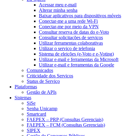
Acessar meu e-mail
Alterar minha senha
Baixar aplicativos para dispositivos móveis
Conectar-me a uma rede Wi-Fi
Conectar-me por meio da VPN
Consultar reserva de datas do e-Voto
Consultar solicitações de serviços
Utilizar ferramentas colaborativas
Utilizar o serviço de telefonia
Sistema de eleições (e-Voto e e-Voting)
Utilizar e-mail e ferramentas da Microsoft
Utilizar e-mail e ferramentas da Google
Comunicados
Criticidade dos Serviços
Status de Serviço
Plataformas
Gestão de APIs
Sistemas
SiSe
Senha Unicamp
Smartcard
FAEPEX – PRP (Consultas Gerenciais)
FAEPEX – FCM (Consultas Gerenciais)
SIPEX
Gestão de Concursos Públicos