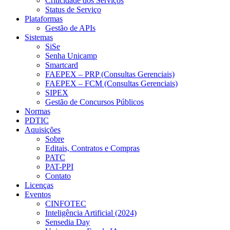
Criticidade dos Serviços
Status de Serviço
Plataformas
Gestão de APIs
Sistemas
SiSe
Senha Unicamp
Smartcard
FAEPEX – PRP (Consultas Gerenciais)
FAEPEX – FCM (Consultas Gerenciais)
SIPEX
Gestão de Concursos Públicos
Normas
PDTIC
Aquisições
Sobre
Editais, Contratos e Compras
PATC
PAT-PPI
Contato
Licenças
Eventos
CINFOTEC
Inteligência Artificial (2024)
Sensedia Day