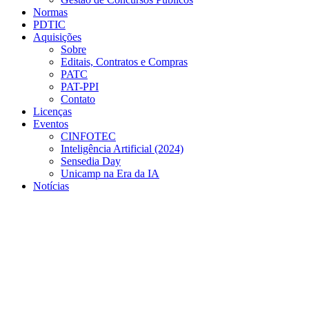
Normas
PDTIC
Aquisições
Sobre
Editais, Contratos e Compras
PATC
PAT-PPI
Contato
Licenças
Eventos
CINFOTEC
Inteligência Artificial (2024)
Sensedia Day
Unicamp na Era da IA
Notícias
Menu