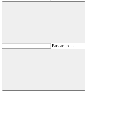
Buscar
Buscar no site
Buscar
Aumentar fonte