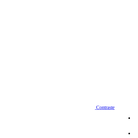
Diminuir fonte
Contraste