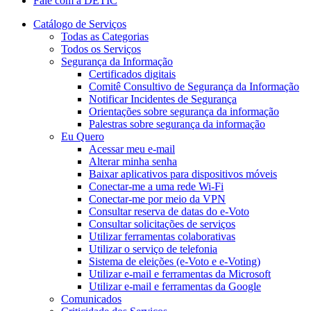
Fale com a DETIC
Catálogo de Serviços
Todas as Categorias
Todos os Serviços
Segurança da Informação
Certificados digitais
Comitê Consultivo de Segurança da Informação
Notificar Incidentes de Segurança
Orientações sobre segurança da informação
Palestras sobre segurança da informação
Eu Quero
Acessar meu e-mail
Alterar minha senha
Baixar aplicativos para dispositivos móveis
Conectar-me a uma rede Wi-Fi
Conectar-me por meio da VPN
Consultar reserva de datas do e-Voto
Consultar solicitações de serviços
Utilizar ferramentas colaborativas
Utilizar o serviço de telefonia
Sistema de eleições (e-Voto e e-Voting)
Utilizar e-mail e ferramentas da Microsoft
Utilizar e-mail e ferramentas da Google
Comunicados