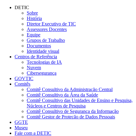
Conteúdo principal
Menu principal
Rodapé
DETIC
Sobre
História
Diretor Executivo de TIC
Assessores Docentes
Equipe
Grupos de Trabalho
Documentos
Identidade visual
Centros de Referência
Tecnologias de IA
Nuvem
Cibersegurança
GOVTIC
Comitês
Comitê Consultivo da Administração Central
Comitê Consultivo da Área da Saúde
Comitê Consultivo das Unidades de Ensino e Pesquisa,
Núcleos e Centros de Pesquisa
Comitê Consultivo de Segurança da Informação
Comitê Gestor de Proteção de Dados Pessoais
GGTE
Museu
Fale com a DETIC